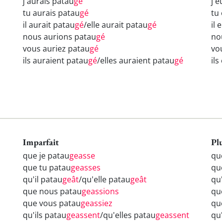
j'aurais patau
gé
j'
tu aurais patau
gé
tu
il aurait patau
gé
/elle aurait patau
gé
il 
nous aurions patau
gé
no
vous auriez patau
gé
vo
ils auraient patau
gé
/elles auraient patau
gé
il
Imparfait
Pl
que je patau
geasse
qu
que tu patau
geasses
qu
qu'il patau
geât
/qu'elle patau
geât
qu'
que nous patau
geassions
qu
que vous patau
geassiez
qu
qu'ils patau
geassent
/qu'elles patau
geassent
qu