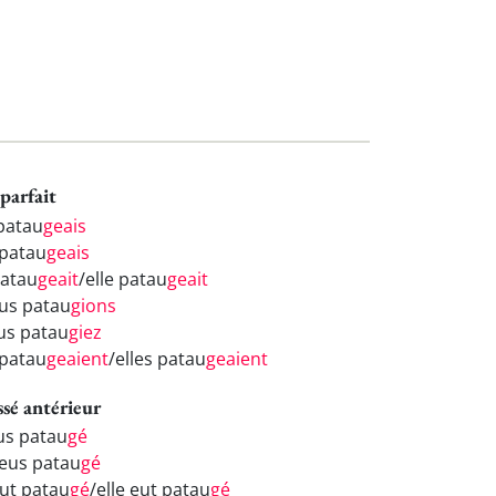
parfait
 patau
geais
 patau
geais
patau
geait
/elle patau
geait
us patau
gions
us patau
giez
 patau
geaient
/elles patau
geaient
ssé antérieur
eus patau
gé
 eus patau
gé
eut patau
gé
/elle eut patau
gé