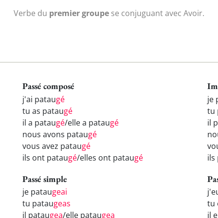
Verbe du
premier groupe
se conjuguant avec Avoir.
Passé composé
Im
j'ai patau
gé
je
tu as patau
gé
tu
il a patau
gé
/elle a patau
gé
il 
nous avons patau
gé
no
vous avez patau
gé
vo
ils ont patau
gé
/elles ont patau
gé
ils
Passé simple
Pa
je patau
geai
j'
tu patau
geas
tu
il patau
gea
/elle patau
gea
il 