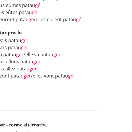
us eûmes patau
gé
us eûtes patau
gé
s eurent patau
gé
/elles eurent patau
gé
tur proche
vais patau
ger
 vas patau
ger
va patau
ger
/elle va patau
ger
us allons patau
ger
us allez patau
ger
 vont patau
ger
/elles vont patau
ger
ssé - forme alternative