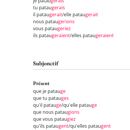
je patau
gerais
tu patau
gerais
il patau
gerait
/elle patau
gerait
nous patau
gerions
vous patau
geriez
ils patau
geraient
/elles patau
geraient
Subjonctif
Présent
que je patau
ge
que tu patau
ges
qu'il patau
ge
/qu'elle patau
ge
que nous patau
gions
que vous patau
giez
qu'ils patau
gent
/qu'elles patau
gent