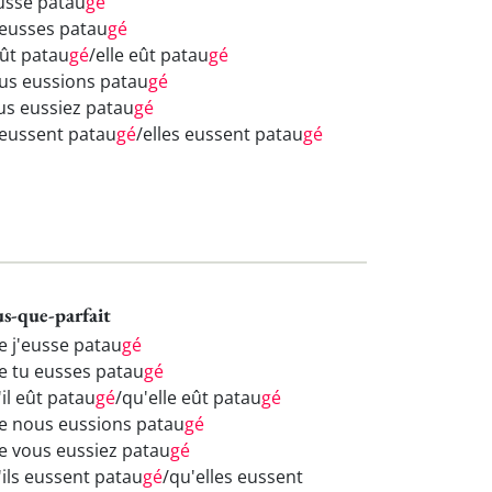
eusse patau
gé
 eusses patau
gé
eût patau
gé
/elle eût patau
gé
us eussions patau
gé
us eussiez patau
gé
s eussent patau
gé
/elles eussent patau
gé
us-que-parfait
e j'eusse patau
gé
e tu eusses patau
gé
il eût patau
gé
/qu'elle eût patau
gé
e nous eussions patau
gé
e vous eussiez patau
gé
'ils eussent patau
gé
/qu'elles eussent