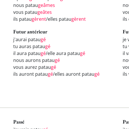
nous patau
geâmes
no
vous patau
geâtes
vo
ils patau
gèrent
/elles patau
gèrent
il
Futur antérieur
Fu
j'aurai patau
gé
je 
tu auras patau
gé
tu
il aura patau
gé
/elle aura patau
gé
il 
nous aurons patau
gé
no
vous aurez patau
gé
vo
ils auront patau
gé
/elles auront patau
gé
ils
Passé
Pa