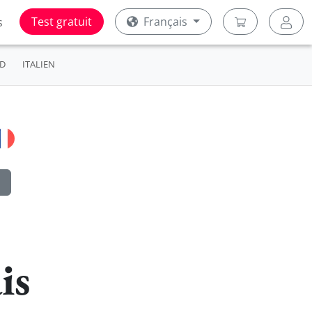
Test gratuit
Français
s
D
ITALIEN
is