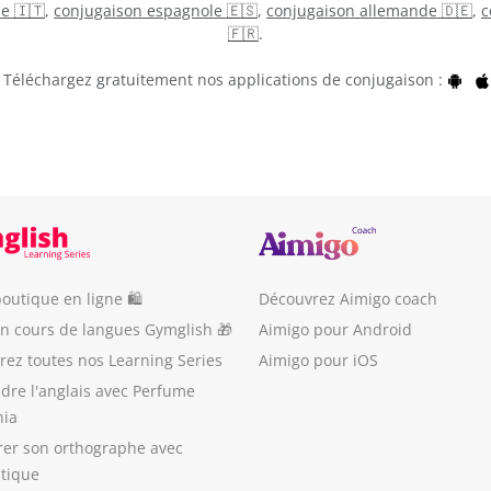
ne 🇮🇹
,
conjugaison espagnole 🇪🇸
,
conjugaison allemande 🇩🇪
,
c
🇫🇷
.
Téléchargez gratuitement nos applications de conjugaison :
outique en ligne 🛍
Découvrez Aimigo coach
un cours de langues Gymglish 🎁
Aimigo pour Android
ez toutes nos Learning Series
Aimigo pour iOS
dre l'anglais avec Perfume
nia
rer son orthographe avec
stique