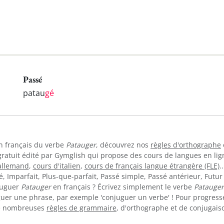
Passé
patau
gé
en français du verbe
Patauger
, découvrez nos
règles d'orthographe
gratuit édité par Gymglish qui propose des cours de langues en li
allemand
,
cours d'italien
,
cours de français langue étrangère (FLE)
.
 Imparfait, Plus-que-parfait, Passé simple, Passé antérieur, Futur 
juguer
Patauger
en français ? Écrivez simplement le verbe
Patauger
guer une phrase, par exemple 'conjuguer un verbe' ! Pour progress
de nombreuses
règles de grammaire
, d'orthographe et de conjugaiso