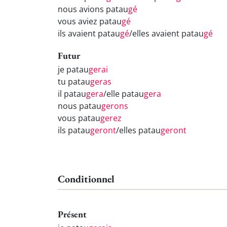
nous avions patau
gé
vous aviez patau
gé
ils avaient patau
gé
/elles avaient patau
gé
Futur
je patau
gerai
tu patau
geras
il patau
gera
/elle patau
gera
nous patau
gerons
vous patau
gerez
ils patau
geront
/elles patau
geront
Conditionnel
Présent