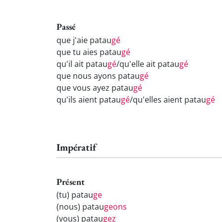
Passé
que j'aie patau
gé
que tu aies patau
gé
qu'il ait patau
gé
/qu'elle ait patau
gé
que nous ayons patau
gé
que vous ayez patau
gé
qu'ils aient patau
gé
/qu'elles aient patau
gé
Impératif
Présent
(tu) patau
ge
(nous) patau
geons
(vous) patau
gez