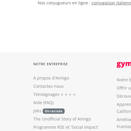
Nos conjugueurs en ligne :
conjugaison italien
NOTRE ENTREPRISE
A propos d'Aimigo
Notre b
Contactez-nous
Offrir 
Témoignages
⭐️ ⭐️ ⭐️ ⭐️
Découvr
Aide (FAQ)
Appren
Jobs
Califor
On recrute
The Unofficial Story of Aimigo
Amélio
Franta
Programme RSE
et
'Social Impact'