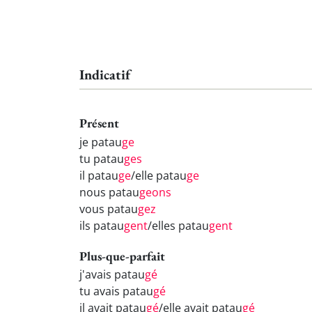
Indicatif
Présent
je patau
ge
tu patau
ges
il patau
ge
/elle patau
ge
nous patau
geons
vous patau
gez
ils patau
gent
/elles patau
gent
Plus-que-parfait
j'avais patau
gé
tu avais patau
gé
il avait patau
gé
/elle avait patau
gé