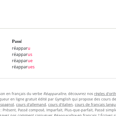
Passé
réappar
u
réappar
us
réappar
ue
réappar
ues
ison en français du verbe
Réapparaître
, découvrez nos
règles d'or
gueur en ligne gratuit édité par Gymglish qui propose des cours d
espagnol
,
cours d'allemand
,
cours d'italien
,
cours de français langu
: Présent, Passé composé, Imparfait, Plus-que-parfait, Passé simple
ne savez pas comment conjuguer
Réapparaître
en français ? Écrivez 