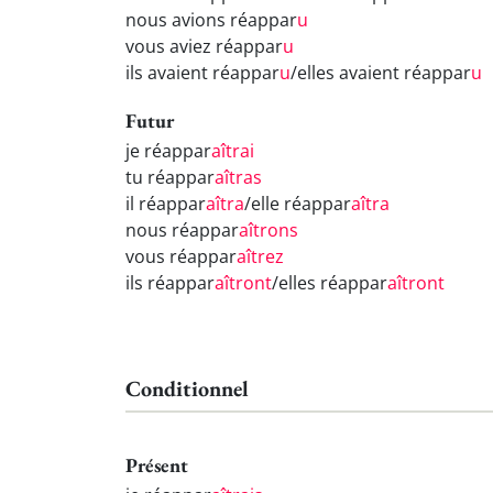
nous avions réappar
u
vous aviez réappar
u
ils avaient réappar
u
/elles avaient réappar
u
Futur
je réappar
aîtrai
tu réappar
aîtras
il réappar
aîtra
/elle réappar
aîtra
nous réappar
aîtrons
vous réappar
aîtrez
ils réappar
aîtront
/elles réappar
aîtront
Conditionnel
Présent