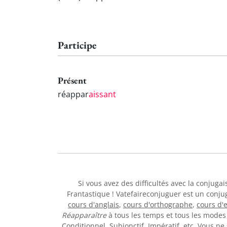
Participe
Présent
réappar
aissant
Si vous avez des difficultés avec la conjuga
Frantastique ! Vatefaireconjuguer est un conju
cours d'anglais
,
cours d'orthographe
,
cours d'
Réapparaître
à tous les temps et tous les modes 
Conditionnel, Subjonctif, Impératif, etc. Vous 