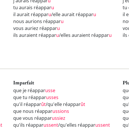
j'aurais réappar
u
j'
tu aurais réappar
u
tu
il aurait réappar
u
/elle aurait réappar
u
il 
nous aurions réappar
u
no
vous auriez réappar
u
vo
ils auraient réappar
u
/elles auraient réappar
u
il
Imparfait
Pl
que je réappar
usse
qu
que tu réappar
usses
qu
qu'il réappar
ût
/qu'elle réappar
ût
qu
que nous réappar
ussions
qu
que vous réappar
ussiez
qu
nt
qu'ils réappar
ussent
/qu'elles réappar
ussent
qu