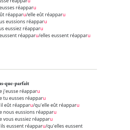
eusse réappar
u
 eusses réappar
u
eût réappar
u
/elle eût réappar
u
us eussions réappar
u
us eussiez réappar
u
s eussent réappar
u
/elles eussent réappar
u
us-que-parfait
e j'eusse réappar
u
e tu eusses réappar
u
'il eût réappar
u
/qu'elle eût réappar
u
e nous eussions réappar
u
e vous eussiez réappar
u
'ils eussent réappar
u
/qu'elles eussent