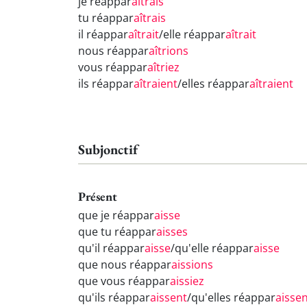
je réappar
aîtrais
tu réappar
aîtrais
il réappar
aîtrait
/elle réappar
aîtrait
nous réappar
aîtrions
vous réappar
aîtriez
ils réappar
aîtraient
/elles réappar
aîtraient
Subjonctif
Présent
que je réappar
aisse
que tu réappar
aisses
qu'il réappar
aisse
/qu'elle réappar
aisse
que nous réappar
aissions
que vous réappar
aissiez
qu'ils réappar
aissent
/qu'elles réappar
aisse