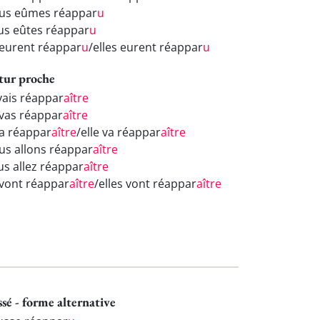
us eûmes réappar
u
us eûtes réappar
u
s eurent réappar
u
/elles eurent réappar
u
tur proche
 vais réappar
aître
 vas réappar
aître
va réappar
aître
/elle va réappar
aître
us allons réappar
aître
us allez réappar
aître
s vont réappar
aître
/elles vont réappar
aître
ssé - forme alternative