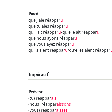
Passé
que j'aie réappar
u
que tu aies réappar
u
qu'il ait réappar
u
/qu'elle ait réappar
u
que nous ayons réappar
u
que vous ayez réappar
u
qu'ils aient réappar
u
/qu'elles aient réappar
Impératif
Présent
(tu) réappar
ais
(nous) réappar
aissons
(vous) réappar
aissez