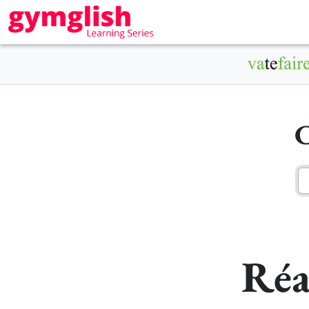
C
Réa