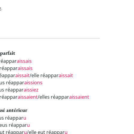
e
.
parfait
 réappar
aissais
 réappar
aissais
réappar
aissait
/elle réappar
aissait
us réappar
aissions
us réappar
aissiez
s réappar
aissaient
/elles réappar
aissaient
ssé antérieur
eus réappar
u
 eus réappar
u
eut réappar
u
/elle eut réappar
u