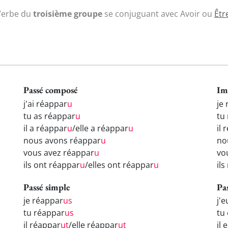
Verbe du
troisième groupe
se conjuguant avec Avoir ou
Êtr
Passé composé
Im
j'ai réappar
u
je
tu as réappar
u
tu
il a réappar
u
/elle a réappar
u
il 
nous avons réappar
u
no
vous avez réappar
u
vo
ils ont réappar
u
/elles ont réappar
u
il
Passé simple
Pa
je réappar
us
j'
tu réappar
us
tu
il réappar
ut
/elle réappar
ut
il 