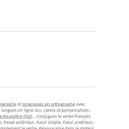
thographe
et
progressez en orthographe
avec
e langues en ligne
fun
, concis et personnalisés :
e étrangère (FLE)
... Conjuguez le verbe français
, Passé antérieur, Futur simple, Futur antérieur,
simplement le verbe
Réapparaître
dans le moteur