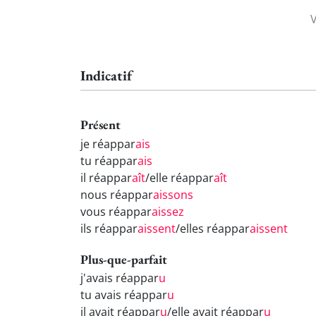
Indicatif
Présent
je réappar
ais
tu réappar
ais
il réappar
aît
/elle réappar
aît
nous réappar
aissons
vous réappar
aissez
ils réappar
aissent
/elles réappar
aissent
Plus-que-parfait
j'avais réappar
u
tu avais réappar
u
il avait réappar
u
/elle avait réappar
u