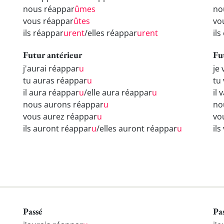
nous réappar
ûmes
no
vous réappar
ûtes
vo
ils réappar
urent
/elles réappar
urent
il
Futur antérieur
Fu
j'aurai réappar
u
je
tu auras réappar
u
tu
il aura réappar
u
/elle aura réappar
u
il 
nous aurons réappar
u
no
vous aurez réappar
u
vo
ils auront réappar
u
/elles auront réappar
u
il
Passé
Pa