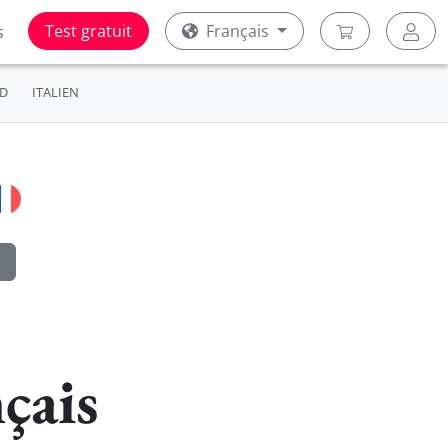
Test gratuit
Français
s
D
ITALIEN
çais