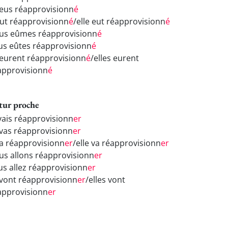
 eus réapprovisionn
é
 eut réapprovisionn
é
/elle eut réapprovisionn
é
us eûmes réapprovisionn
é
us eûtes réapprovisionn
é
s eurent réapprovisionn
é
/elles eurent
approvisionn
é
tur proche
 vais réapprovisionn
er
 vas réapprovisionn
er
 va réapprovisionn
er
/elle va réapprovisionn
er
us allons réapprovisionn
er
us allez réapprovisionn
er
s vont réapprovisionn
er
/elles vont
approvisionn
er