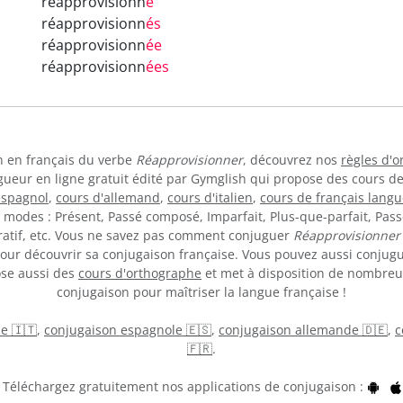
réapprovisionn
é
réapprovisionn
és
réapprovisionn
ée
réapprovisionn
ées
on en français du verbe
Réapprovisionner
, découvrez nos
règles d'
gueur en ligne gratuit édité par Gymglish qui propose des cours d
espagnol
,
cours d'allemand
,
cours d'italien
,
cours de français langu
s modes : Présent, Passé composé, Imparfait, Plus-que-parfait, Pass
ératif, etc. Vous ne savez pas comment conjuguer
Réapprovisionner
ur découvrir sa conjugaison française. Vous pouvez aussi conjug
ose aussi des
cours d'orthographe
et met à disposition de nombre
conjugaison pour maîtriser la langue française !
ne 🇮🇹
,
conjugaison espagnole 🇪🇸
,
conjugaison allemande 🇩🇪
,
c
🇫🇷
.
Téléchargez gratuitement nos applications de conjugaison :