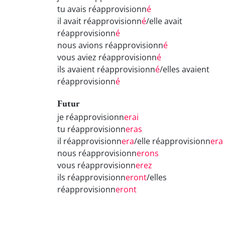
tu avais réapprovisionn
é
il avait réapprovisionn
é
/elle avait
réapprovisionn
é
nous avions réapprovisionn
é
vous aviez réapprovisionn
é
ils avaient réapprovisionn
é
/elles avaient
réapprovisionn
é
Futur
je réapprovisionn
erai
tu réapprovisionn
eras
il réapprovisionn
era
/elle réapprovisionn
era
nous réapprovisionn
erons
vous réapprovisionn
erez
ils réapprovisionn
eront
/elles
réapprovisionn
eront