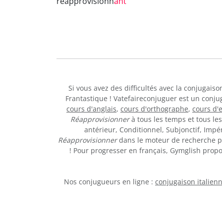
réapprovisionn
ant
Si vous avez des difficultés avec la conjugais
Frantastique ! Vatefaireconjuguer est un conju
cours d'anglais
,
cours d'orthographe
,
cours d'
Réapprovisionner
à tous les temps et tous le
antérieur, Conditionnel, Subjonctif, Imp
Réapprovisionner
dans le moteur de recherche po
! Pour progresser en français, Gymglish prop
Nos conjugueurs en ligne :
conjugaison italien