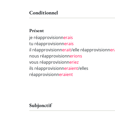
Conditionnel
Présent
je réapprovisionn
erais
tu réapprovisionn
erais
il réapprovisionn
erait
/elle réapprovisionn
er
nous réapprovisionn
erions
vous réapprovisionn
eriez
ils réapprovisionn
eraient
/elles
réapprovisionn
eraient
Subjonctif