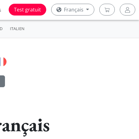
Test gratuit
Français
s
D
ITALIEN
ançais