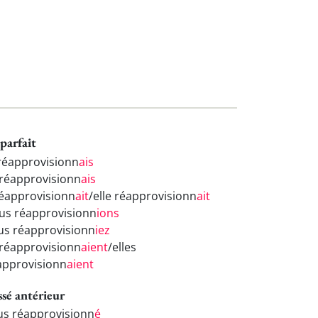
parfait
 réapprovisionn
ais
 réapprovisionn
ais
 réapprovisionn
ait
/elle réapprovisionn
ait
us réapprovisionn
ions
us réapprovisionn
iez
s réapprovisionn
aient
/elles
approvisionn
aient
ssé antérieur
eus réapprovisionn
é