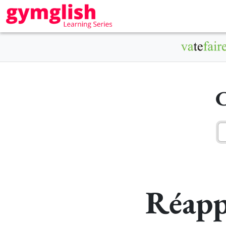
C
Réapp