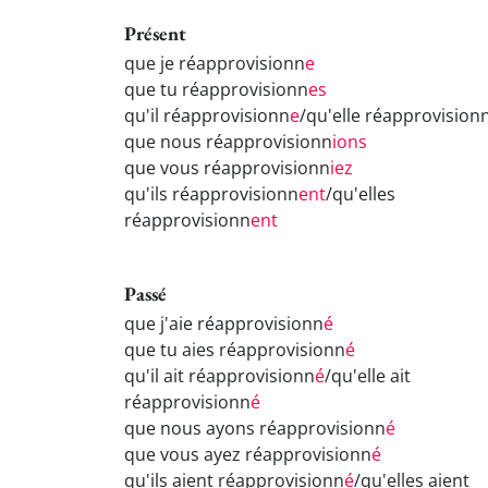
Présent
que je réapprovisionn
e
que tu réapprovisionn
es
qu'il réapprovisionn
e
/qu'elle réapprovision
que nous réapprovisionn
ions
que vous réapprovisionn
iez
qu'ils réapprovisionn
ent
/qu'elles
réapprovisionn
ent
Passé
que j'aie réapprovisionn
é
que tu aies réapprovisionn
é
qu'il ait réapprovisionn
é
/qu'elle ait
réapprovisionn
é
que nous ayons réapprovisionn
é
que vous ayez réapprovisionn
é
qu'ils aient réapprovisionn
é
/qu'elles aient