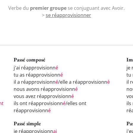
Verbe du
premier groupe
se conjuguant avec Avoir.
>
se réapprovisionner
Passé composé
Im
j'ai réapprovisionn
é
je
tu as réapprovisionn
é
tu
il a réapprovisionn
é
/elle a réapprovisionn
é
il
nous avons réapprovisionn
é
no
vous avez réapprovisionn
é
vo
nt
ils ont réapprovisionn
é
/elles ont
il
réapprovisionn
é
ré
Passé simple
Pa
je réapprovisionn
ai
j'