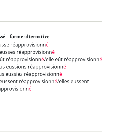
ssé - forme alternative
eusse réapprovisionn
é
 eusses réapprovisionn
é
 eût réapprovisionn
é
/elle eût réapprovisionn
é
us eussions réapprovisionn
é
us eussiez réapprovisionn
é
s eussent réapprovisionn
é
/elles eussent
approvisionn
é