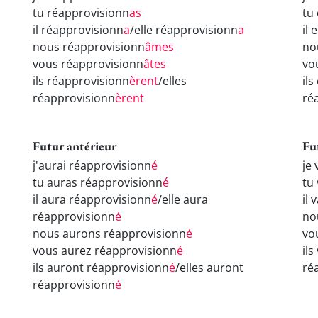
tu réapprovisionn
as
tu
il réapprovisionn
a
/elle réapprovisionn
a
il
nous réapprovisionn
âmes
no
vous réapprovisionn
âtes
vo
ils réapprovisionn
èrent
/elles
il
réapprovisionn
èrent
ré
Futur antérieur
Fu
j'aurai réapprovisionn
é
je
tu auras réapprovisionn
é
tu
il aura réapprovisionn
é
/elle aura
il
réapprovisionn
é
no
nous aurons réapprovisionn
é
vo
vous aurez réapprovisionn
é
il
ils auront réapprovisionn
é
/elles auront
ré
réapprovisionn
é