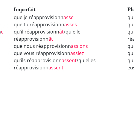
Imparfait
Pl
que je réapprovisionn
asse
qu
que tu réapprovisionn
asses
qu
n
e
qu'il réapprovisionn
ât
/qu'elle
qu
réapprovisionn
ât
ré
que nous réapprovisionn
assions
qu
que vous réapprovisionn
assiez
qu
qu'ils réapprovisionn
assent
/qu'elles
qu
réapprovisionn
assent
eu