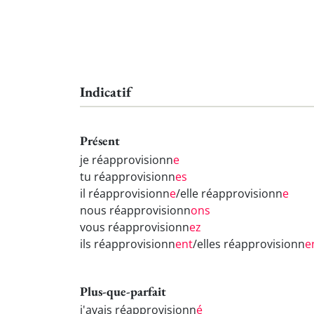
Indicatif
Présent
je réapprovisionn
e
tu réapprovisionn
es
il réapprovisionn
e
/elle réapprovisionn
e
nous réapprovisionn
ons
vous réapprovisionn
ez
ils réapprovisionn
ent
/elles réapprovisionn
e
Plus-que-parfait
j'avais réapprovisionn
é