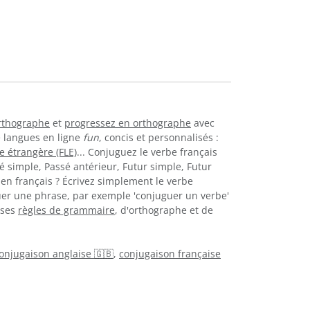
orthographe
et
progressez en orthographe
avec
e langues en ligne
fun
, concis et personnalisés :
e étrangère (FLE)
... Conjuguez le verbe français
é simple, Passé antérieur, Futur simple, Futur
en français ? Écrivez simplement le verbe
uer une phrase, par exemple 'conjuguer un verbe'
uses
règles de grammaire
, d'orthographe et de
onjugaison anglaise 🇬🇧
,
conjugaison française