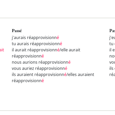
Passé
Pa
j'aurais réapprovisionn
é
j'
tu aurais réapprovisionn
é
tu
ait
il aurait réapprovisionn
é
/elle aurait
il
réapprovisionn
é
no
nous aurions réapprovisionn
é
vo
vous auriez réapprovisionn
é
il
ils auraient réapprovisionn
é
/elles auraient
ré
réapprovisionn
é