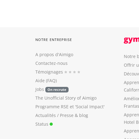
NOTRE ENTREPRISE
A propos d'Aimigo
Notre b
Contactez-nous
Offrir 
Témoignages
⭐️ ⭐️ ⭐️ ⭐️
Découvr
Aide (FAQ)
Appren
Jobs
Califor
On recrute
The Unofficial Story of Aimigo
Amélio
Franta
Programme RSE
et
'Social Impact'
Appren
Actualités / Presse
&
blog
Hotel B
Status
Appren