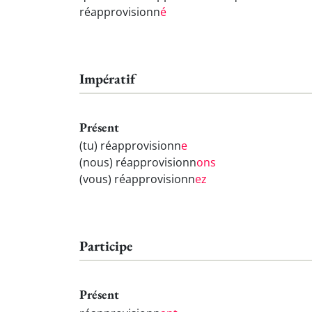
réapprovisionn
é
Impératif
Présent
(tu) réapprovisionn
e
(nous) réapprovisionn
ons
(vous) réapprovisionn
ez
Participe
Présent