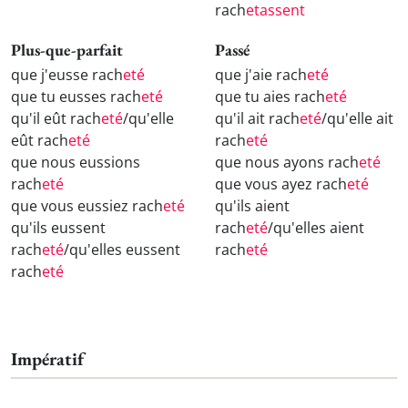
rach
etassent
Plus-que-parfait
Passé
que j'eusse rach
eté
que j'aie rach
eté
que tu eusses rach
eté
que tu aies rach
eté
qu'il eût rach
eté
/qu'elle
qu'il ait rach
eté
/qu'elle ait
eût rach
eté
rach
eté
que nous eussions
que nous ayons rach
eté
rach
eté
que vous ayez rach
eté
que vous eussiez rach
eté
qu'ils aient
qu'ils eussent
rach
eté
/qu'elles aient
rach
eté
/qu'elles eussent
rach
eté
rach
eté
Impératif