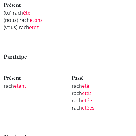
Présent
(tu) rach
ète
(nous) rach
etons
(vous) rach
etez
Participe
Présent
Passé
rach
etant
rach
eté
rach
etés
rach
etée
rach
etées