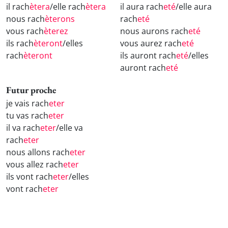
il rach
ètera
/elle rach
ètera
il aura rach
eté
/elle aura
nous rach
èterons
rach
eté
vous rach
èterez
nous aurons rach
eté
ils rach
èteront
/elles
vous aurez rach
eté
rach
èteront
ils auront rach
eté
/elles
auront rach
eté
Futur proche
je vais rach
eter
tu vas rach
eter
il va rach
eter
/elle va
rach
eter
nous allons rach
eter
vous allez rach
eter
ils vont rach
eter
/elles
vont rach
eter