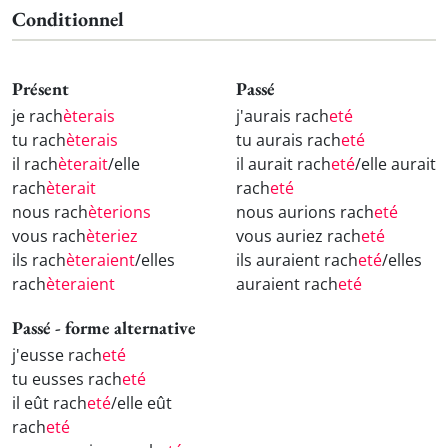
Conditionnel
Présent
Passé
je rach
èterais
j'aurais rach
eté
tu rach
èterais
tu aurais rach
eté
il rach
èterait
/elle
il aurait rach
eté
/elle aurait
rach
èterait
rach
eté
nous rach
èterions
nous aurions rach
eté
vous rach
èteriez
vous auriez rach
eté
ils rach
èteraient
/elles
ils auraient rach
eté
/elles
rach
èteraient
auraient rach
eté
Passé - forme alternative
j'eusse rach
eté
tu eusses rach
eté
il eût rach
eté
/elle eût
rach
eté