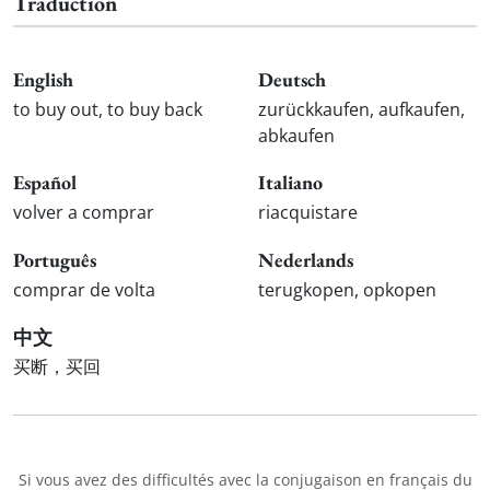
Traduction
English
Deutsch
to buy out, to buy back
zurückkaufen, aufkaufen,
abkaufen
Español
Italiano
volver a comprar
riacquistare
Português
Nederlands
comprar de volta
terugkopen, opkopen
中文
买断，买回
Si vous avez des difficultés avec la conjugaison en français du