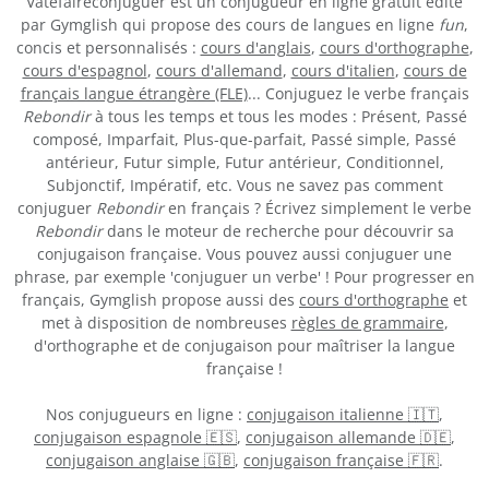
Vatefaireconjuguer est un conjugueur en ligne gratuit édité
par Gymglish qui propose des cours de langues en ligne
fun
,
concis et personnalisés :
cours d'anglais
,
cours d'orthographe
,
cours d'espagnol
,
cours d'allemand
,
cours d'italien
,
cours de
français langue étrangère (FLE)
... Conjuguez le verbe français
Rebondir
à tous les temps et tous les modes : Présent, Passé
composé, Imparfait, Plus-que-parfait, Passé simple, Passé
antérieur, Futur simple, Futur antérieur, Conditionnel,
Subjonctif, Impératif, etc. Vous ne savez pas comment
conjuguer
Rebondir
en français ? Écrivez simplement le verbe
Rebondir
dans le moteur de recherche pour découvrir sa
conjugaison française. Vous pouvez aussi conjuguer une
phrase, par exemple 'conjuguer un verbe' ! Pour progresser en
français, Gymglish propose aussi des
cours d'orthographe
et
met à disposition de nombreuses
règles de grammaire
,
d'orthographe et de conjugaison pour maîtriser la langue
française !
Nos conjugueurs en ligne :
conjugaison italienne 🇮🇹
,
conjugaison espagnole 🇪🇸
,
conjugaison allemande 🇩🇪
,
conjugaison anglaise 🇬🇧
,
conjugaison française 🇫🇷
.