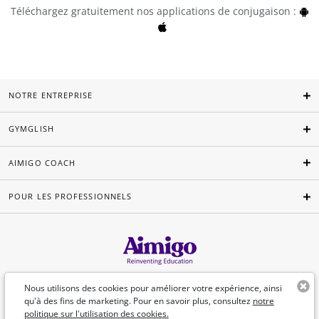
Téléchargez gratuitement nos applications de conjugaison :
NOTRE ENTREPRISE
GYMGLISH
AIMIGO COACH
POUR LES PROFESSIONNELS
Français
Nous utilisons des cookies pour améliorer votre expérience, ainsi
qu'à des fins de marketing. Pour en savoir plus, consultez
notre
politique sur l'utilisation des cookies.
©Aimigo 2026