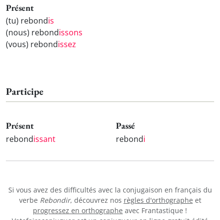
Présent
(tu) rebond
is
(nous) rebond
issons
(vous) rebond
issez
Participe
Présent
Passé
rebond
issant
rebond
i
Si vous avez des difficultés avec la conjugaison en français du
verbe
Rebondir
, découvrez nos
règles d'orthographe
et
progressez en orthographe
avec Frantastique !