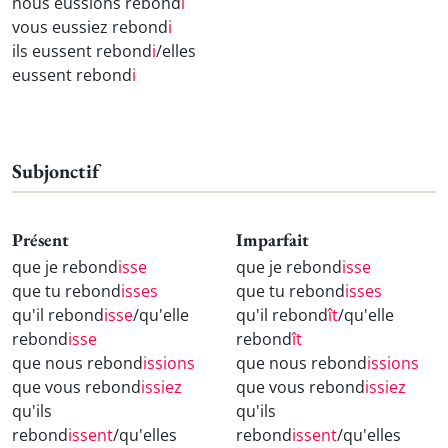
nous eussions rebond
i
vous eussiez rebond
i
ils eussent rebond
i
/elles
eussent rebond
i
Subjonctif
Présent
Imparfait
que je rebond
isse
que je rebond
isse
que tu rebond
isses
que tu rebond
isses
qu'il rebond
isse
/qu'elle
qu'il rebond
ît
/qu'elle
rebond
isse
rebond
ît
que nous rebond
issions
que nous rebond
issions
que vous rebond
issiez
que vous rebond
issiez
qu'ils
qu'ils
rebond
issent
/qu'elles
rebond
issent
/qu'elles