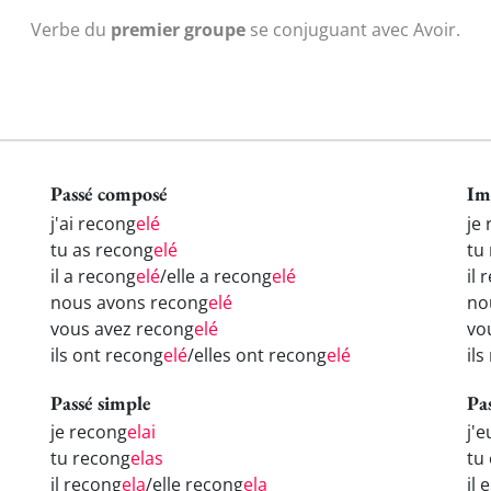
Verbe du
premier groupe
se conjuguant avec Avoir.
Passé composé
Im
j'ai recong
elé
je
tu as recong
elé
tu
il a recong
elé
/elle a recong
elé
il 
nous avons recong
elé
no
vous avez recong
elé
vo
ils ont recong
elé
/elles ont recong
elé
ils
Passé simple
Pa
je recong
elai
j'
tu recong
elas
tu
il recong
ela
/elle recong
ela
il 