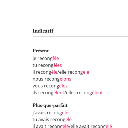
Indicatif
Présent
je recong
èle
tu recong
èles
il recong
èle
/elle recong
èle
nous recong
elons
vous recong
elez
ils recong
èlent
/elles recong
èlent
Plus-que-parfait
j'avais recong
elé
tu avais recong
elé
il avait recong
elé
/elle avait recong
elé