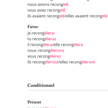
nous avions recong
elé
vous aviez recong
elé
ils avaient recong
elé
/elles avaient recong
elé
Futur
je recong
èlerai
tu recong
èleras
il recong
èlera
/elle recong
èlera
nous recong
èlerons
vous recong
èlerez
ils recong
èleront
/elles recong
èleront
Conditionnel
Présent