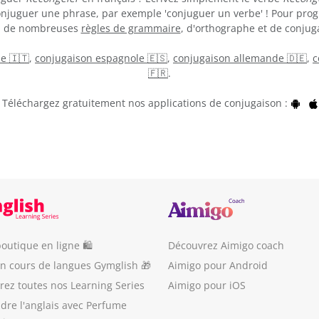
onjuguer une phrase, par exemple 'conjuguer un verbe' ! Pour prog
on de nombreuses
règles de grammaire
, d'orthographe et de conjuga
ne 🇮🇹
,
conjugaison espagnole 🇪🇸
,
conjugaison allemande 🇩🇪
,
c
🇫🇷
.
Téléchargez gratuitement nos applications de conjugaison :
outique en ligne 🛍
Découvrez Aimigo coach
un cours de langues Gymglish 🎁
Aimigo pour Android
ez toutes nos Learning Series
Aimigo pour iOS
dre l'anglais avec Perfume