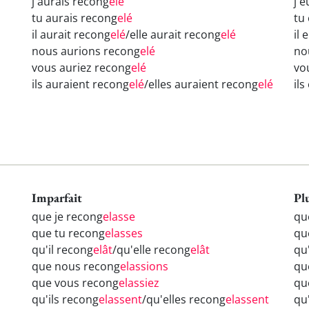
j'aurais recong
elé
j'
tu aurais recong
elé
tu
il aurait recong
elé
/elle aurait recong
elé
il 
nous aurions recong
elé
no
vous auriez recong
elé
vo
ils auraient recong
elé
/elles auraient recong
elé
il
Imparfait
Pl
que je recong
elasse
qu
que tu recong
elasses
qu
qu'il recong
elât
/qu'elle recong
elât
qu
que nous recong
elassions
qu
que vous recong
elassiez
qu
qu'ils recong
elassent
/qu'elles recong
elassent
qu