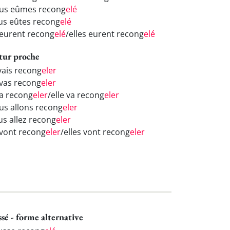
us eûmes recong
elé
us eûtes recong
elé
s eurent recong
elé
/elles eurent recong
elé
tur proche
 vais recong
eler
 vas recong
eler
va recong
eler
/elle va recong
eler
us allons recong
eler
us allez recong
eler
s vont recong
eler
/elles vont recong
eler
ssé - forme alternative