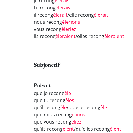
je recong
èlerais
tu recong
èlerais
il recong
èlerait
/elle recong
èlerait
nous recong
èlerions
vous recong
èleriez
ils recong
èleraient
/elles recong
èleraient
Subjonctif
Présent
que je recong
èle
que tu recong
èles
qu'il recong
èle
/qu'elle recong
èle
que nous recong
elions
que vous recong
eliez
qu'ils recong
èlent
/qu'elles recong
èlent