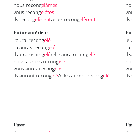
nous recong
elâmes
no
vous recong
elâtes
vo
ils recong
elèrent
/elles recong
elèrent
il
Futur antérieur
Fu
j'aurai recong
elé
je
tu auras recong
elé
tu
il aura recong
elé
/elle aura recong
elé
il 
nous aurons recong
elé
no
vous aurez recong
elé
vo
ils auront recong
elé
/elles auront recong
elé
il
Passé
Pa