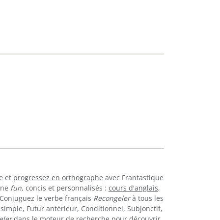
e
et
progressez en orthographe
avec Frantastique
igne
fun
, concis et personnalisés :
cours d'anglais
,
. Conjuguez le verbe français
Recongeler
à tous les
simple, Futur antérieur, Conditionnel, Subjonctif,
eler
dans le moteur de recherche pour découvrir