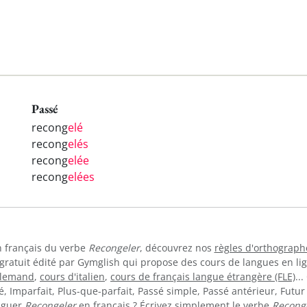
Passé
recong
elé
recong
elés
recong
elée
recong
elées
en français du verbe
Recongeler
, découvrez nos
règles d'orthograph
 gratuit édité par Gymglish qui propose des cours de langues en l
llemand
,
cours d'italien
,
cours de français langue étrangère (FLE)
..
 Imparfait, Plus-que-parfait, Passé simple, Passé antérieur, Futur 
juguer
Recongeler
en français ? Écrivez simplement le verbe
Recong