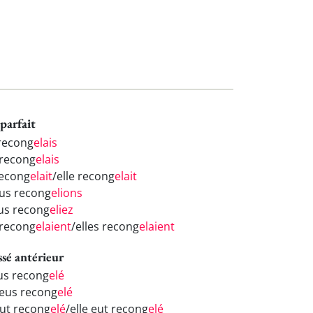
parfait
 recong
elais
 recong
elais
recong
elait
/elle recong
elait
us recong
elions
us recong
eliez
 recong
elaient
/elles recong
elaient
ssé antérieur
eus recong
elé
 eus recong
elé
eut recong
elé
/elle eut recong
elé