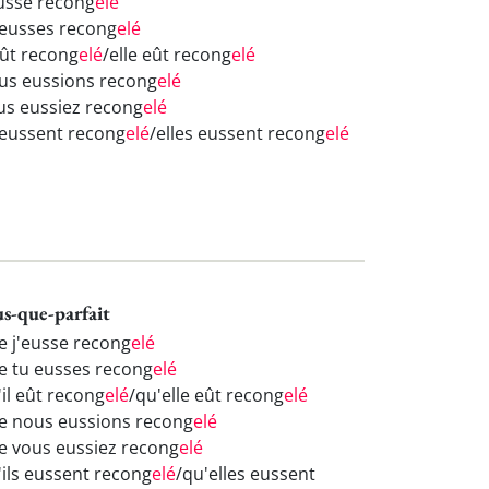
eusse recong
elé
 eusses recong
elé
eût recong
elé
/elle eût recong
elé
us eussions recong
elé
us eussiez recong
elé
s eussent recong
elé
/elles eussent recong
elé
us-que-parfait
e j'eusse recong
elé
e tu eusses recong
elé
'il eût recong
elé
/qu'elle eût recong
elé
e nous eussions recong
elé
e vous eussiez recong
elé
'ils eussent recong
elé
/qu'elles eussent