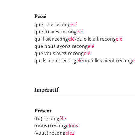
Passé
que j'aie recong
elé
que tu aies recong
elé
qu'il ait recong
elé
/qu'elle ait recong
elé
que nous ayons recong
elé
que vous ayez recong
elé
qu'ils aient recong
elé
/qu'elles aient recong
e
Impératif
Présent
(tu) recong
èle
(nous) recong
elons
(vous) recong
elez