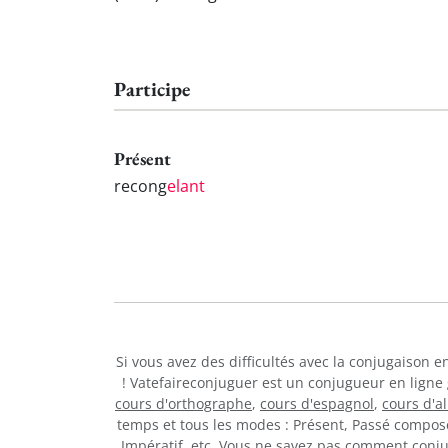
Participe
Présent
recong
elant
Si vous avez des difficultés avec la conjugaison 
! Vatefaireconjuguer est un conjugueur en ligne
cours d'orthographe
,
cours d'espagnol
,
cours d'a
temps et tous les modes : Présent, Passé composé,
Impératif, etc. Vous ne savez pas comment con