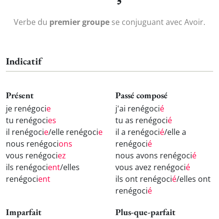
Verbe du
premier groupe
se conjuguant avec Avoir.
Indicatif
Présent
Passé composé
je renégoci
e
j'ai renégoci
é
tu renégoci
es
tu as renégoci
é
il renégoci
e
/elle renégoci
e
il a renégoci
é
/elle a
nous renégoci
ons
renégoci
é
vous renégoci
ez
nous avons renégoci
é
ils renégoci
ent
/elles
vous avez renégoci
é
renégoci
ent
ils ont renégoci
é
/elles ont
renégoci
é
Imparfait
Plus-que-parfait