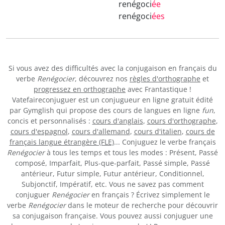
renégoci
ée
renégoci
ées
Si vous avez des difficultés avec la conjugaison en français du
verbe
Renégocier
, découvrez nos
règles d'orthographe
et
progressez en orthographe
avec Frantastique !
Vatefaireconjuguer est un conjugueur en ligne gratuit édité
par Gymglish qui propose des cours de langues en ligne
fun
,
concis et personnalisés :
cours d'anglais
,
cours d'orthographe
,
cours d'espagnol
,
cours d'allemand
,
cours d'italien
,
cours de
français langue étrangère (FLE)
... Conjuguez le verbe français
Renégocier
à tous les temps et tous les modes : Présent, Passé
composé, Imparfait, Plus-que-parfait, Passé simple, Passé
antérieur, Futur simple, Futur antérieur, Conditionnel,
Subjonctif, Impératif, etc. Vous ne savez pas comment
conjuguer
Renégocier
en français ? Écrivez simplement le
verbe
Renégocier
dans le moteur de recherche pour découvrir
sa conjugaison française. Vous pouvez aussi conjuguer une