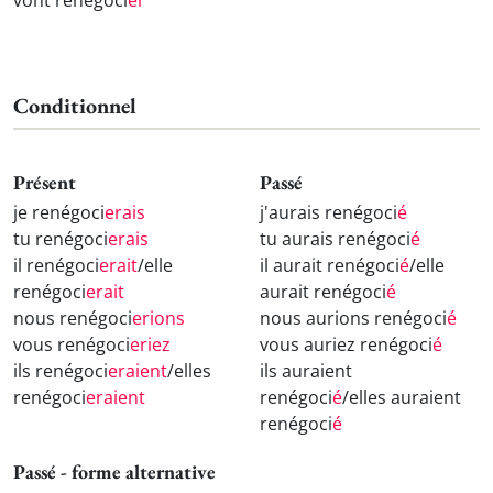
vont renégoci
er
Conditionnel
Présent
Passé
je renégoci
erais
j'aurais renégoci
é
tu renégoci
erais
tu aurais renégoci
é
il renégoci
erait
/elle
il aurait renégoci
é
/elle
renégoci
erait
aurait renégoci
é
nous renégoci
erions
nous aurions renégoci
é
vous renégoci
eriez
vous auriez renégoci
é
ils renégoci
eraient
/elles
ils auraient
renégoci
eraient
renégoci
é
/elles auraient
renégoci
é
Passé - forme alternative