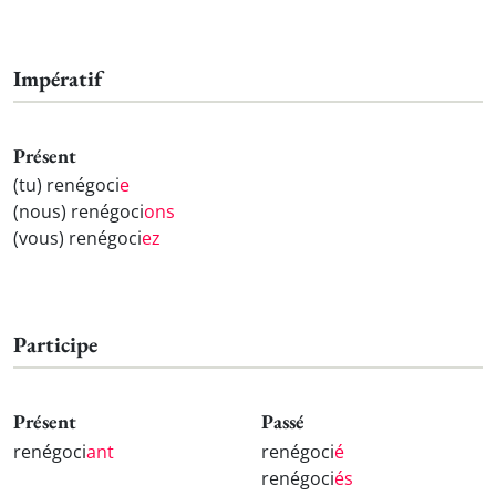
Impératif
Présent
(tu) renégoci
e
(nous) renégoci
ons
(vous) renégoci
ez
Participe
Présent
Passé
renégoci
ant
renégoci
é
renégoci
és