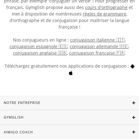
phrase, par exemple 'conjuguer un verbe' ! Pour progresser en
français, Gymglish propose aussi des
cours d'orthographe
et
met à disposition de nombreuses
règles de grammaire
,
d'orthographe et de conjugaison pour maîtriser la langue
française !
Nos conjugueurs en ligne :
conjugaison italienne 🇮🇹
,
conjugaison espagnole 🇪🇸
,
conjugaison allemande 🇩🇪
,
conjugaison anglaise 🇬🇧
,
conjugaison française 🇫🇷
.
Téléchargez gratuitement nos applications de conjugaison :
NOTRE ENTREPRISE
GYMGLISH
AIMIGO COACH