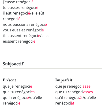
j'eusse renégoci
é
tu eusses renégoci
é
il eût renégoci
é
/elle eût
renégoci
é
nous eussions renégoci
é
vous eussiez renégoci
é
ils eussent renégoci
é
/elles
eussent renégoci
é
Subjonctif
Présent
Imparfait
que je renégoci
e
que je renégoci
asse
que tu renégoci
es
que tu renégoci
asses
qu'il renégoci
e
/qu'elle
qu'il renégoci
ât
/qu'elle
renégoci
e
renégoci
ât