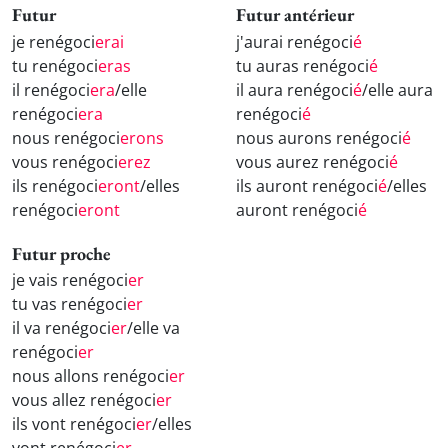
Futur
Futur antérieur
je renégoci
erai
j'aurai renégoci
é
tu renégoci
eras
tu auras renégoci
é
il renégoci
era
/elle
il aura renégoci
é
/elle aura
renégoci
era
renégoci
é
nous renégoci
erons
nous aurons renégoci
é
vous renégoci
erez
vous aurez renégoci
é
ils renégoci
eront
/elles
ils auront renégoci
é
/elles
renégoci
eront
auront renégoci
é
Futur proche
je vais renégoci
er
tu vas renégoci
er
il va renégoci
er
/elle va
renégoci
er
nous allons renégoci
er
vous allez renégoci
er
ils vont renégoci
er
/elles