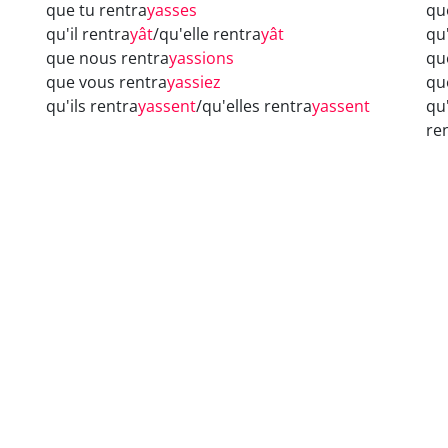
que tu rentra
yasses
qu
qu'il rentra
yât
/qu'elle rentra
yât
qu'
que nous rentra
yassions
qu
que vous rentra
yassiez
qu
qu'ils rentra
yassent
/qu'elles rentra
yassent
qu
re