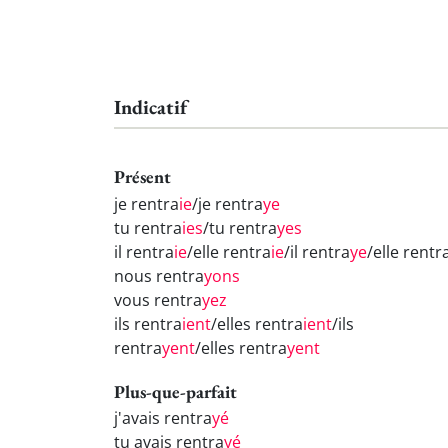
Indicatif
Présent
je rentra
ie
/je rentra
ye
tu rentra
ies
/tu rentra
yes
il rentra
ie
/elle rentra
ie
/il rentra
ye
/elle rentr
nous rentra
yons
vous rentra
yez
ils rentra
ient
/elles rentra
ient
/ils
rentra
yent
/elles rentra
yent
Plus-que-parfait
j'avais rentra
yé
tu avais rentra
yé