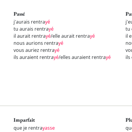
Passé
Pa
j'aurais rentra
yé
j'
tu aurais rentra
yé
tu
il aurait rentra
yé
/elle aurait rentra
yé
il 
nous aurions rentra
yé
no
vous auriez rentra
yé
vo
ils auraient rentra
yé
/elles auraient rentra
yé
ils
Imparfait
Pl
que je rentra
yasse
qu