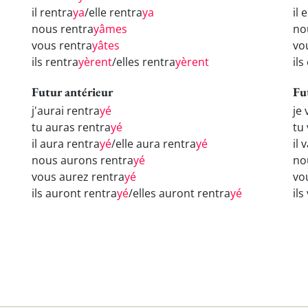
il rentra
ya
/elle rentra
ya
il 
nous rentra
yâmes
no
vous rentra
yâtes
vo
ils rentra
yèrent
/elles rentra
yèrent
ils
Futur antérieur
Fu
j'aurai rentra
yé
je 
tu auras rentra
yé
tu
il aura rentra
yé
/elle aura rentra
yé
il 
nous aurons rentra
yé
no
vous aurez rentra
yé
vo
ils auront rentra
yé
/elles auront rentra
yé
ils