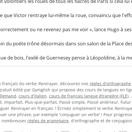
t volontiers les roues de tous les fiacres de Paris si cela lui
ce que Victor rentraye lui-même la roue, convaincu que l'eff
orrectement ou ne revenez pas me voir », lance Hugo à ses 
in du poète trône désormais dans son salon de la Place des
roue de bois, l'exilé de Guernesey pense à Léopoldine, à la 
en français du verbe
Rentrayer
, découvrez nos
règles d'orthographe
gratuit édité par Gymglish qui propose des cours de langues en li
allemand
,
cours d'italien
,
cours de français langue étrangère (FLE)
.
 Imparfait, Plus-que-parfait, Passé simple, Passé antérieur, Futur 
uguer
Rentrayer
en français ? Écrivez simplement le verbe
Rentraye
guer une phrase, par exemple 'conjuguer un verbe' ! Pour progress
de nombreuses
règles de grammaire
, d'orthographe et de conjugaiso