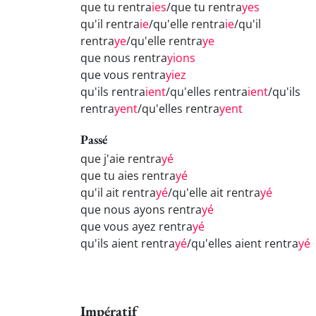
que tu rentra
ies
/que tu rentra
yes
qu'il rentra
ie
/qu'elle rentra
ie
/qu'il
rentra
ye
/qu'elle rentra
ye
que nous rentra
yions
que vous rentra
yiez
qu'ils rentra
ient
/qu'elles rentra
ient
/qu'ils
rentra
yent
/qu'elles rentra
yent
Passé
que j'aie rentra
yé
que tu aies rentra
yé
qu'il ait rentra
yé
/qu'elle ait rentra
yé
que nous ayons rentra
yé
que vous ayez rentra
yé
qu'ils aient rentra
yé
/qu'elles aient rentra
yé
Impératif