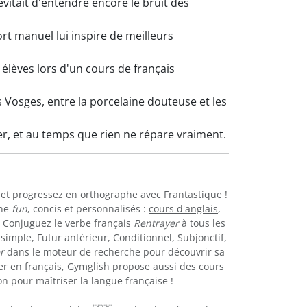
 évitait d'entendre encore le bruit des
ort manuel lui inspire de meilleurs
élèves lors d'un cours de français
 Vosges, entre la porcelaine douteuse et les
mer, et au temps que rien ne répare vraiment.
et
progressez en orthographe
avec Frantastique !
gne
fun
, concis et personnalisés :
cours d'anglais
,
.. Conjuguez le verbe français
Rentrayer
à tous les
simple, Futur antérieur, Conditionnel, Subjonctif,
r
dans le moteur de recherche pour découvrir sa
er en français, Gymglish propose aussi des
cours
n pour maîtriser la langue française !