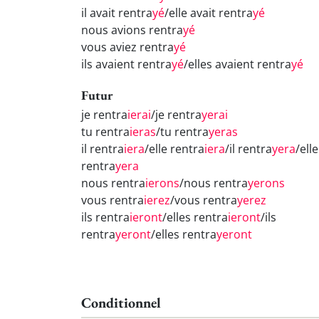
il avait rentra
yé
/elle avait rentra
yé
nous avions rentra
yé
vous aviez rentra
yé
ils avaient rentra
yé
/elles avaient rentra
yé
Futur
je rentra
ierai
/je rentra
yerai
tu rentra
ieras
/tu rentra
yeras
il rentra
iera
/elle rentra
iera
/il rentra
yera
/elle
rentra
yera
nous rentra
ierons
/nous rentra
yerons
vous rentra
ierez
/vous rentra
yerez
ils rentra
ieront
/elles rentra
ieront
/ils
rentra
yeront
/elles rentra
yeront
Conditionnel