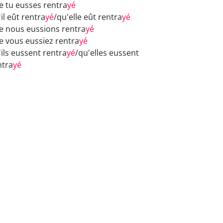
e tu eusses rentra
yé
il eût rentra
yé
/qu'elle eût rentra
yé
e nous eussions rentra
yé
e vous eussiez rentra
yé
'ils eussent rentra
yé
/qu'elles eussent
ntra
yé