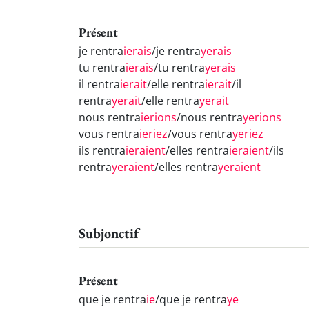
Présent
je rentra
ierais
/je rentra
yerais
tu rentra
ierais
/tu rentra
yerais
il rentra
ierait
/elle rentra
ierait
/il
rentra
yerait
/elle rentra
yerait
nous rentra
ierions
/nous rentra
yerions
vous rentra
ieriez
/vous rentra
yeriez
ils rentra
ieraient
/elles rentra
ieraient
/ils
rentra
yeraient
/elles rentra
yeraient
Subjonctif
Présent
que je rentra
ie
/que je rentra
ye