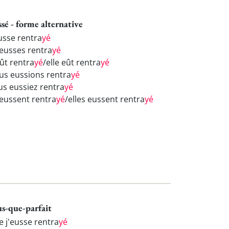
ssé - forme alternative
eusse rentra
yé
 eusses rentra
yé
eût rentra
yé
/elle eût rentra
yé
us eussions rentra
yé
us eussiez rentra
yé
 eussent rentra
yé
/elles eussent rentra
yé
us-que-parfait
e j'eusse rentra
yé