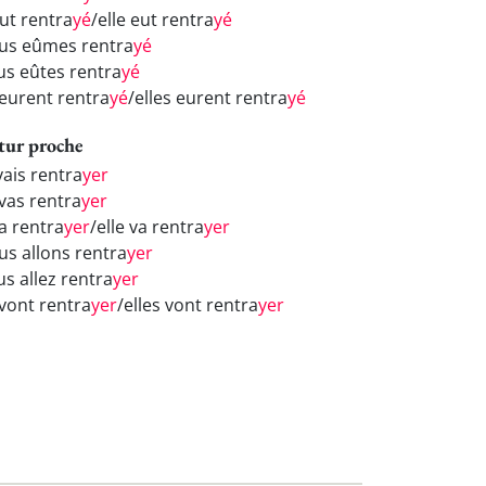
eut rentra
yé
/elle eut rentra
yé
us eûmes rentra
yé
us eûtes rentra
yé
 eurent rentra
yé
/elles eurent rentra
yé
tur proche
vais rentra
yer
 vas rentra
yer
va rentra
yer
/elle va rentra
yer
us allons rentra
yer
us allez rentra
yer
 vont rentra
yer
/elles vont rentra
yer