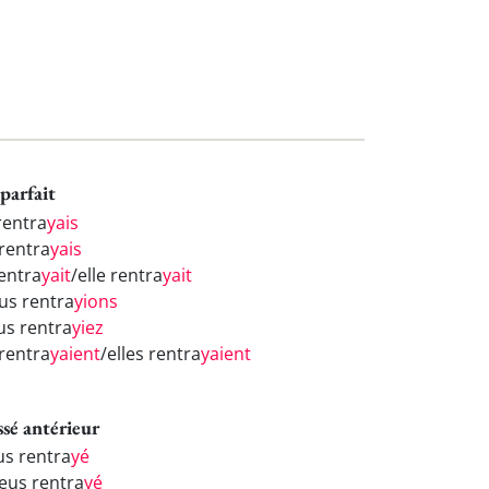
parfait
rentra
yais
 rentra
yais
rentra
yait
/elle rentra
yait
us rentra
yions
us rentra
yiez
 rentra
yaient
/elles rentra
yaient
ssé antérieur
us rentra
yé
 eus rentra
yé