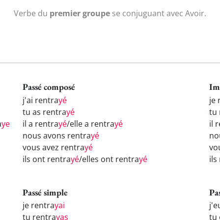
Verbe du
premier groupe
se conjuguant avec Avoir.
Passé composé
Im
j'ai rentra
yé
je 
tu as rentra
yé
tu
a
ye
il a rentra
yé
/elle a rentra
yé
il 
nous avons rentra
yé
no
vous avez rentra
yé
vo
ils ont rentra
yé
/elles ont rentra
yé
ils
Passé simple
Pa
je rentra
yai
j'e
tu rentra
yas
tu