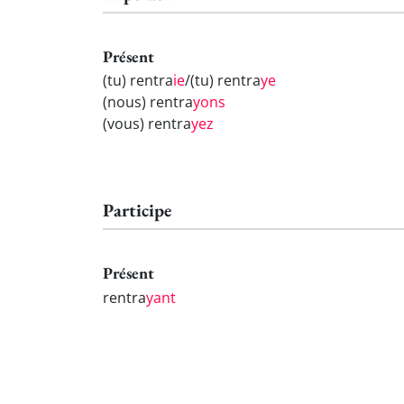
Présent
(tu) rentra
ie
/(tu) rentra
ye
(nous) rentra
yons
(vous) rentra
yez
Participe
Présent
rentra
yant