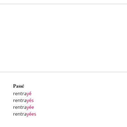
Passé
rentra
yé
rentra
yés
rentra
yée
rentra
yées