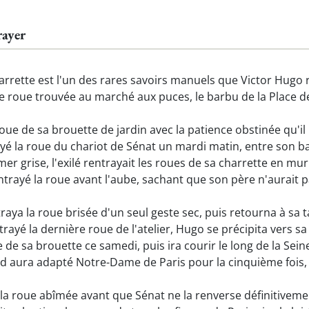
rayer
rrette est l'un des rares savoirs manuels que Victor Hugo r
lle roue trouvée au marché aux puces, le barbu de la Place d
oue de sa brouette de jardin avec la patience obstinée qu'il
yé la roue du chariot de Sénat un mardi matin, entre son bai
mer grise, l'exilé rentrayait les roues de sa charrette en mu
ntrayé la roue avant l'aube, sachant que son père n'aurait 
aya la roue brisée d'un seul geste sec, puis retourna à sa t
trayé la dernière roue de l'atelier, Hugo se précipita vers 
e de sa brouette ce samedi, puis ira courir le long de la Sein
aura adapté Notre-Dame de Paris pour la cinquième fois, 
 la roue abîmée avant que Sénat ne la renverse définitivem