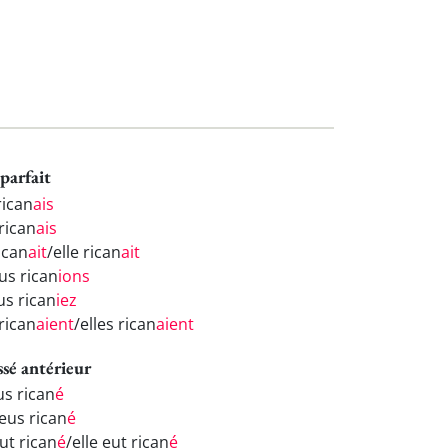
parfait
rican
ais
rican
ais
rican
ait
/elle rican
ait
us rican
ions
us rican
iez
 rican
aient
/elles rican
aient
ssé antérieur
us rican
é
 eus rican
é
eut rican
é
/elle eut rican
é