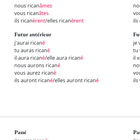
nous rican
âmes
no
vous rican
âtes
vo
ils rican
èrent
/elles rican
èrent
ils
Futur antérieur
Fu
j'aurai rican
é
je 
tu auras rican
é
tu 
il aura rican
é
/elle aura rican
é
il 
nous aurons rican
é
no
vous aurez rican
é
vou
ils auront rican
é
/elles auront rican
é
ils
Passé
Pa