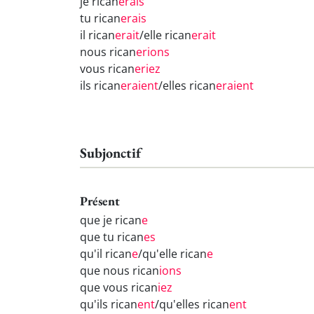
je rican
erais
tu rican
erais
il rican
erait
/elle rican
erait
nous rican
erions
vous rican
eriez
ils rican
eraient
/elles rican
eraient
Subjonctif
Présent
que je rican
e
que tu rican
es
qu'il rican
e
/qu'elle rican
e
que nous rican
ions
que vous rican
iez
qu'ils rican
ent
/qu'elles rican
ent