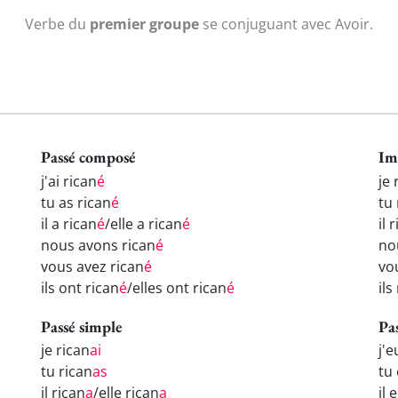
Verbe du
premier groupe
se conjuguant avec Avoir.
Passé composé
Im
j'ai rican
é
je 
tu as rican
é
tu 
il a rican
é
/elle a rican
é
il 
nous avons rican
é
no
vous avez rican
é
vo
ils ont rican
é
/elles ont rican
é
ils
Passé simple
Pa
je rican
ai
j'e
tu rican
as
tu
il rican
a
/elle rican
a
il 