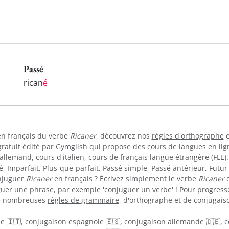
Passé
rican
é
 en français du verbe
Ricaner
, découvrez nos
règles d'orthographe
e
gratuit édité par Gymglish qui propose des cours de langues en li
'allemand
,
cours d'italien
,
cours de français langue étrangère (FLE)
 Imparfait, Plus-que-parfait, Passé simple, Passé antérieur, Futur 
onjuguer
Ricaner
en français ? Écrivez simplement le verbe
Ricaner
d
guer une phrase, par exemple 'conjuguer un verbe' ! Pour progress
de nombreuses
règles de grammaire
, d'orthographe et de conjugaiso
ne 🇮🇹
,
conjugaison espagnole 🇪🇸
,
conjugaison allemande 🇩🇪
,
c