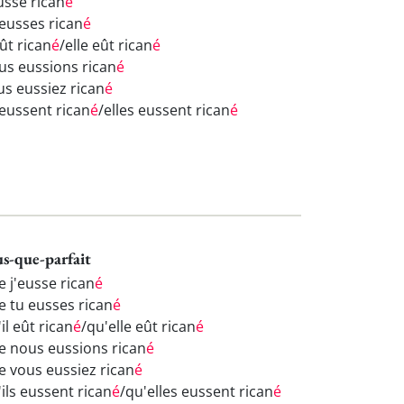
usse rican
é
 eusses rican
é
eût rican
é
/elle eût rican
é
us eussions rican
é
us eussiez rican
é
 eussent rican
é
/elles eussent rican
é
us-que-parfait
e j'eusse rican
é
e tu eusses rican
é
il eût rican
é
/qu'elle eût rican
é
e nous eussions rican
é
e vous eussiez rican
é
ils eussent rican
é
/qu'elles eussent rican
é