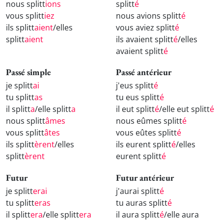
nous splitt
ions
splitt
é
vous splitt
iez
nous avions splitt
é
ils splitt
aient
/elles
vous aviez splitt
é
splitt
aient
ils avaient splitt
é
/elles
avaient splitt
é
Passé simple
Passé antérieur
je splitt
ai
j'eus splitt
é
tu splitt
as
tu eus splitt
é
il splitt
a
/elle splitt
a
il eut splitt
é
/elle eut splitt
é
nous splitt
âmes
nous eûmes splitt
é
vous splitt
âtes
vous eûtes splitt
é
ils splitt
èrent
/elles
ils eurent splitt
é
/elles
splitt
èrent
eurent splitt
é
Futur
Futur antérieur
je splitt
erai
j'aurai splitt
é
tu splitt
eras
tu auras splitt
é
il splitt
era
/elle splitt
era
il aura splitt
é
/elle aura