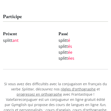
Participe
Présent
Passé
splitt
ant
splitt
é
splitt
és
splitt
ée
splitt
ées
Si vous avez des difficultés avec la conjugaison en français du
verbe
Splitter
, découvrez nos
règles d'orthographe
et
progressez en orthographe
avec Frantastique !
Vatefaireconjuguer est un conjugueur en ligne gratuit édité
par Gymglish qui propose des cours de langues en ligne
fun
,
concis et personnalisés :
cours d'anglais
,
cours d'orthographe
,