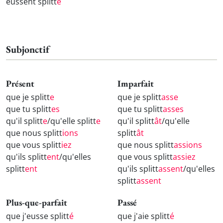
eussent splitt
é
Subjonctif
Présent
Imparfait
que je splitt
e
que je splitt
asse
que tu splitt
es
que tu splitt
asses
qu'il splitt
e
/qu'elle splitt
e
qu'il splitt
ât
/qu'elle
que nous splitt
ions
splitt
ât
que vous splitt
iez
que nous splitt
assions
qu'ils splitt
ent
/qu'elles
que vous splitt
assiez
splitt
ent
qu'ils splitt
assent
/qu'elles
splitt
assent
Plus-que-parfait
Passé
que j'eusse splitt
é
que j'aie splitt
é