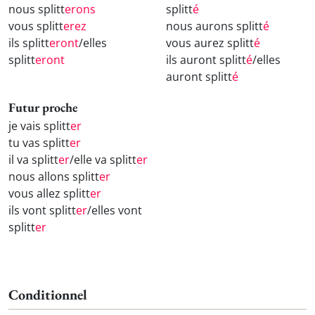
nous splitt
erons
splitt
é
vous splitt
erez
nous aurons splitt
é
ils splitt
eront
/elles
vous aurez splitt
é
splitt
eront
ils auront splitt
é
/elles
auront splitt
é
Futur proche
je vais splitt
er
tu vas splitt
er
il va splitt
er
/elle va splitt
er
nous allons splitt
er
vous allez splitt
er
ils vont splitt
er
/elles vont
splitt
er
Conditionnel