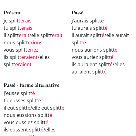
Présent
Passé
je splitt
erais
j'aurais splitt
é
tu splitt
erais
tu aurais splitt
é
il splitt
erait
/elle splitt
erait
il aurait splitt
é
/elle aurait
nous splitt
erions
splitt
é
vous splitt
eriez
nous aurions splitt
é
ils splitt
eraient
/elles
vous auriez splitt
é
splitt
eraient
ils auraient splitt
é
/elles
auraient splitt
é
Passé - forme alternative
j'eusse splitt
é
tu eusses splitt
é
il eût splitt
é
/elle eût splitt
é
nous eussions splitt
é
vous eussiez splitt
é
ils eussent splitt
é
/elles