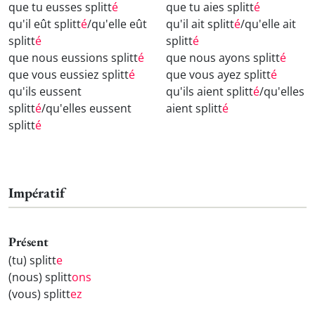
que tu eusses splitt
é
que tu aies splitt
é
qu'il eût splitt
é
/qu'elle eût
qu'il ait splitt
é
/qu'elle ait
splitt
é
splitt
é
que nous eussions splitt
é
que nous ayons splitt
é
que vous eussiez splitt
é
que vous ayez splitt
é
qu'ils eussent
qu'ils aient splitt
é
/qu'elles
splitt
é
/qu'elles eussent
aient splitt
é
splitt
é
Impératif
Présent
(tu) splitt
e
(nous) splitt
ons
(vous) splitt
ez