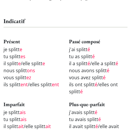
Indicatif
Présent
Passé composé
je splitt
e
j'ai splitt
é
tu splitt
es
tu as splitt
é
il splitt
e
/elle splitt
e
il a splitt
é
/elle a splitt
é
nous splitt
ons
nous avons splitt
é
vous splitt
ez
vous avez splitt
é
ils splitt
ent
/elles splitt
ent
ils ont splitt
é
/elles ont
splitt
é
Imparfait
Plus-que-parfait
je splitt
ais
j'avais splitt
é
tu splitt
ais
tu avais splitt
é
il splitt
ait
/elle splitt
ait
il avait splitt
é
/elle avait