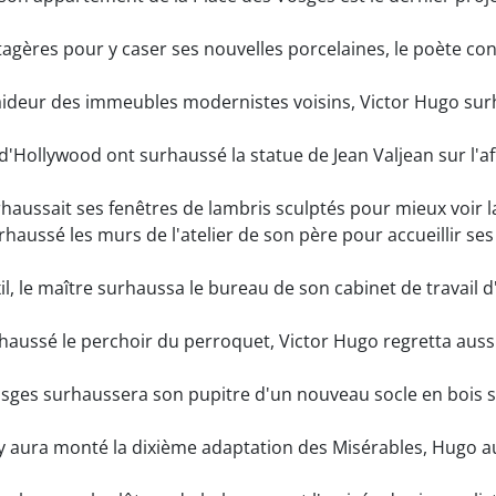
agères pour y caser ses nouvelles porcelaines, le poète con
aideur des immeubles modernistes voisins, Victor Hugo su
'Hollywood ont surhaussé la statue de Jean Valjean sur l'af
rhaussait ses fenêtres de lambris sculptés pour mieux voir la
rhaussé les murs de l'atelier de son père pour accueillir se
l, le maître surhaussa le bureau de son cabinet de travail 
haussé le perchoir du perroquet, Victor Hugo regretta aussitô
sges surhaussera son pupitre d'un nouveau socle en bois sc
ura monté la dixième adaptation des Misérables, Hugo au