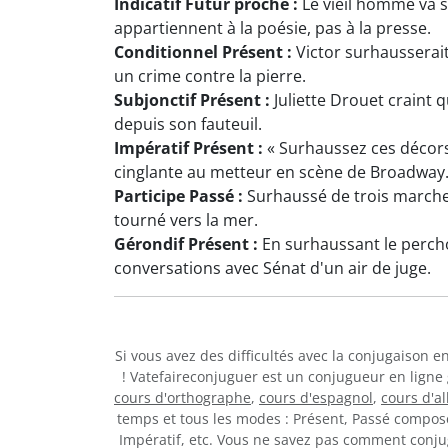
Indicatif Futur proche :
Le vieil homme va su
appartiennent à la poésie, pas à la presse.
Conditionnel Présent :
Victor surhausserait
un crime contre la pierre.
Subjonctif Présent :
Juliette Drouet craint 
depuis son fauteuil.
Impératif Présent :
« Surhaussez ces décors,
cinglante au metteur en scène de Broadway
Participe Passé :
Surhaussé de trois marches
tourné vers la mer.
Gérondif Présent :
En surhaussant le percho
conversations avec Sénat d'un air de juge.
Si vous avez des difficultés avec la conjugaison 
! Vatefaireconjuguer est un conjugueur en ligne
cours d'orthographe
,
cours d'espagnol
,
cours d'a
temps et tous les modes : Présent, Passé composé,
Impératif, etc. Vous ne savez pas comment conj