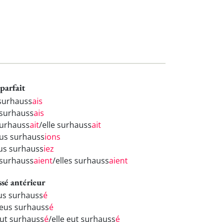
parfait
 surhauss
ais
 surhauss
ais
 surhauss
ait
/elle surhauss
ait
us surhauss
ions
us surhauss
iez
s surhauss
aient
/elles surhauss
aient
ssé antérieur
eus surhauss
é
 eus surhauss
é
 eut surhauss
é
/elle eut surhauss
é