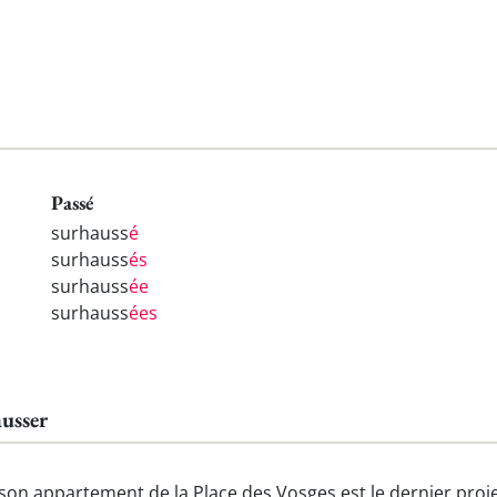
Passé
surhauss
é
surhauss
és
surhauss
ée
surhauss
ées
usser
son appartement de la Place des Vosges est le dernier proje