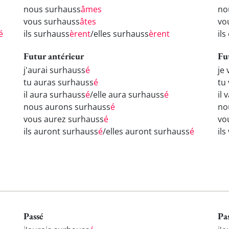
nous surhauss
âmes
no
vous surhauss
âtes
vo
é
ils surhauss
èrent
/elles surhauss
èrent
il
Futur antérieur
Fu
j'aurai surhauss
é
je
tu auras surhauss
é
tu
il aura surhauss
é
/elle aura surhauss
é
il
nous aurons surhauss
é
no
vous aurez surhauss
é
vo
ils auront surhauss
é
/elles auront surhauss
é
il
Passé
Pa