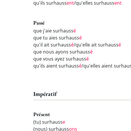
qu'ils surhauss
ent
/qu'elles surhauss
ent
Passé
que j'aie surhauss
é
que tu aies surhauss
é
qu'il ait surhauss
é
/qu'elle ait surhauss
é
que nous ayons surhauss
é
que vous ayez surhauss
é
qu'ils aient surhauss
é
/qu'elles aient surhau
Impératif
Présent
(tu) surhauss
e
(nous) surhauss
ons