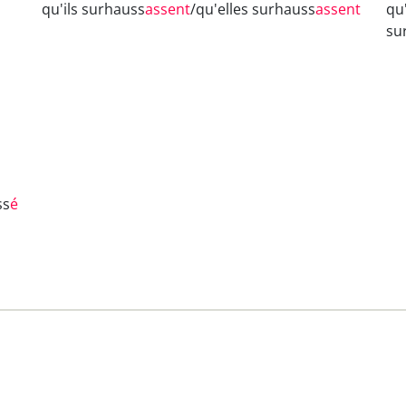
qu'ils surhauss
assent
/qu'elles surhauss
assent
qu
su
ss
é