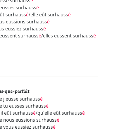
eusse surhauss
é
 eusses surhauss
é
 eût surhauss
é
/elle eût surhauss
é
us eussions surhauss
é
us eussiez surhauss
é
s eussent surhauss
é
/elles eussent surhauss
é
us-que-parfait
e j'eusse surhauss
é
e tu eusses surhauss
é
'il eût surhauss
é
/qu'elle eût surhauss
é
e nous eussions surhauss
é
e vous eussiez surhauss
é