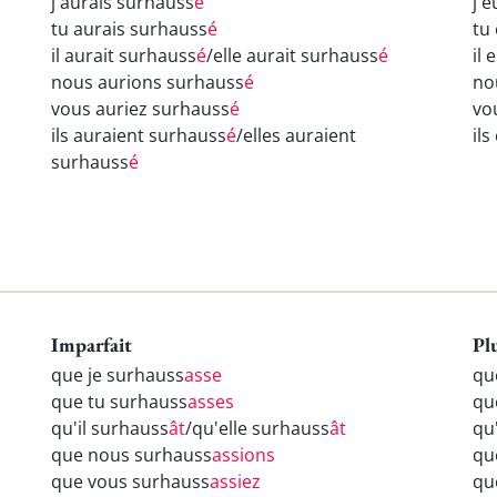
j'aurais surhauss
é
j'
tu aurais surhauss
é
tu
il aurait surhauss
é
/elle aurait surhauss
é
il
nous aurions surhauss
é
no
vous auriez surhauss
é
vo
ils auraient surhauss
é
/elles auraient
il
surhauss
é
Imparfait
Pl
que je surhauss
asse
qu
que tu surhauss
asses
qu
qu'il surhauss
ât
/qu'elle surhauss
ât
qu
que nous surhauss
assions
qu
que vous surhauss
assiez
qu