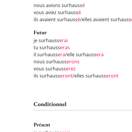
nous avions surhauss
é
vous aviez surhauss
é
ils avaient surhauss
é
/elles avaient surhauss
Futur
je surhauss
erai
tu surhauss
eras
il surhauss
era
/elle surhauss
era
nous surhauss
erons
vous surhauss
erez
ils surhauss
eront
/elles surhauss
eront
Conditionnel
Présent