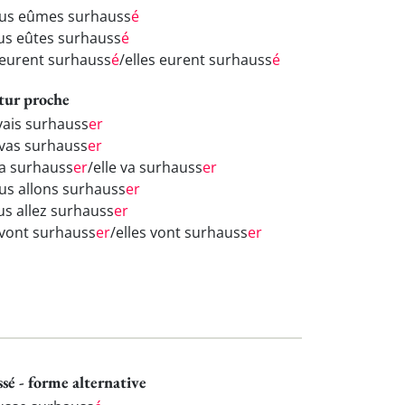
us eûmes surhauss
é
us eûtes surhauss
é
s eurent surhauss
é
/elles eurent surhauss
é
tur proche
 vais surhauss
er
 vas surhauss
er
 va surhauss
er
/elle va surhauss
er
us allons surhauss
er
us allez surhauss
er
s vont surhauss
er
/elles vont surhauss
er
ssé - forme alternative