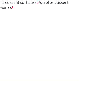
'ils eussent surhauss
é
/qu'elles eussent
rhauss
é