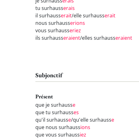
je surhauss
erais
tu surhauss
erais
il surhauss
erait
/elle surhauss
erait
nous surhauss
erions
vous surhauss
eriez
ils surhauss
eraient
/elles surhauss
eraient
Subjonctif
Présent
que je surhauss
e
que tu surhauss
es
qu'il surhauss
e
/qu'elle surhauss
e
que nous surhauss
ions
que vous surhauss
iez