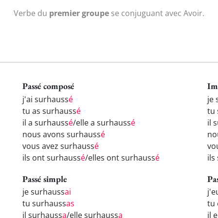
Verbe du
premier groupe
se conjuguant avec Avoir.
Passé composé
Im
j'ai surhauss
é
je
tu as surhauss
é
tu
il a surhauss
é
/elle a surhauss
é
il
nous avons surhauss
é
no
vous avez surhauss
é
vo
ils ont surhauss
é
/elles ont surhauss
é
il
Passé simple
Pa
je surhauss
ai
j'
tu surhauss
as
tu
il surhauss
a
/elle surhauss
a
il