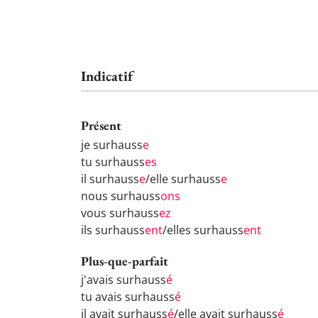
Indicatif
Présent
je surhauss
e
tu surhauss
es
il surhauss
e
/elle surhauss
e
nous surhauss
ons
vous surhauss
ez
ils surhauss
ent
/elles surhauss
ent
Plus-que-parfait
j'avais surhauss
é
tu avais surhauss
é
il avait surhauss
é
/elle avait surhauss
é