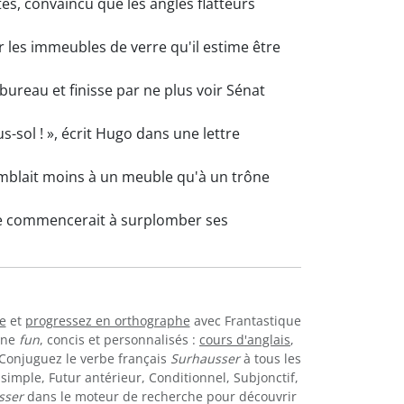
es, convaincu que les angles flatteurs
r les immeubles de verre qu'il estime être
bureau et finisse par ne plus voir Sénat
sol ! », écrit Hugo dans une lettre
emblait moins à un meuble qu'à un trône
ête commencerait à surplomber ses
e
et
progressez en orthographe
avec Frantastique
igne
fun
, concis et personnalisés :
cours d'anglais
,
. Conjuguez le verbe français
Surhausser
à tous les
simple, Futur antérieur, Conditionnel, Subjonctif,
sser
dans le moteur de recherche pour découvrir