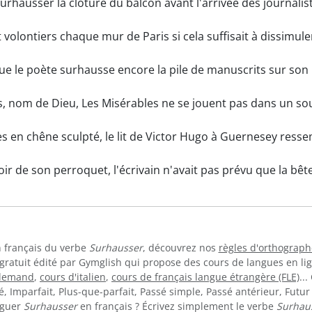
rhausser la clôture du balcon avant l'arrivée des journalist
 volontiers chaque mur de Paris si cela suffisait à dissimule
que le poète surhausse encore la pile de manuscrits sur son 
 nom de Dieu, Les Misérables ne se jouent pas dans un sous-
.
 en chêne sculpté, le lit de Victor Hugo à Guernesey ress
ir de son perroquet, l'écrivain n'avait pas prévu que la b
en français du verbe
Surhausser
, découvrez nos
règles d'orthograph
 gratuit édité par Gymglish qui propose des cours de langues en l
llemand
,
cours d'italien
,
cours de français langue étrangère (FLE)
..
 Imparfait, Plus-que-parfait, Passé simple, Passé antérieur, Futur 
uguer
Surhausser
en français ? Écrivez simplement le verbe
Surhau