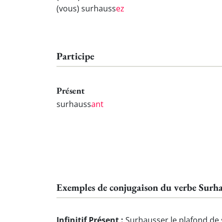
(vous) surhauss
ez
Participe
Présent
surhauss
ant
Exemples de conjugaison du verbe Surha
Infinitif Présent :
Surhausser le plafond de 