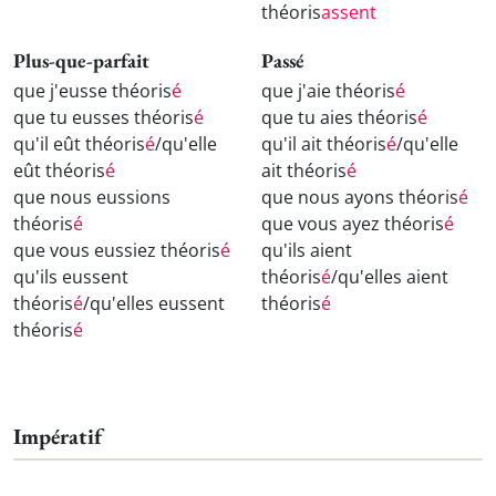
théoris
assent
Plus-que-parfait
Passé
que j'eusse théoris
é
que j'aie théoris
é
que tu eusses théoris
é
que tu aies théoris
é
qu'il eût théoris
é
/qu'elle
qu'il ait théoris
é
/qu'elle
eût théoris
é
ait théoris
é
que nous eussions
que nous ayons théoris
é
théoris
é
que vous ayez théoris
é
que vous eussiez théoris
é
qu'ils aient
qu'ils eussent
théoris
é
/qu'elles aient
théoris
é
/qu'elles eussent
théoris
é
théoris
é
Impératif