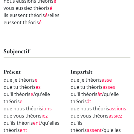
nous eussions théoris
é
vous eussiez théoris
é
ils eussent théoris
é
/elles
eussent théoris
é
Subjonctif
Présent
Imparfait
que je théoris
e
que je théoris
asse
que tu théoris
es
que tu théoris
asses
qu'il théoris
e
/qu'elle
qu'il théoris
ât
/qu'elle
théoris
e
théoris
ât
que nous théoris
ions
que nous théoris
assions
que vous théoris
iez
que vous théoris
assiez
qu'ils théoris
ent
/qu'elles
qu'ils
théoris
ent
théoris
assent
/qu'elles