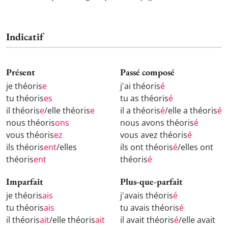
Indicatif
Présent
Passé composé
je théoris
e
j'ai théoris
é
tu théoris
es
tu as théoris
é
il théoris
e
/elle théoris
e
il a théoris
é
/elle a théoris
é
nous théoris
ons
nous avons théoris
é
vous théoris
ez
vous avez théoris
é
ils théoris
ent
/elles
ils ont théoris
é
/elles ont
théoris
ent
théoris
é
Imparfait
Plus-que-parfait
je théoris
ais
j'avais théoris
é
tu théoris
ais
tu avais théoris
é
il théoris
ait
/elle théoris
ait
il avait théoris
é
/elle avait