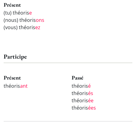
Présent
(tu) théoris
e
(nous) théoris
ons
(vous) théoris
ez
Participe
Présent
Passé
théoris
ant
théoris
é
théoris
és
théoris
ée
théoris
ées