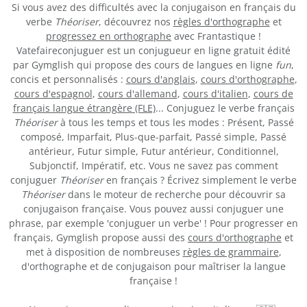
Si vous avez des difficultés avec la conjugaison en français du
verbe
Théoriser
, découvrez nos
règles d'orthographe
et
progressez en orthographe
avec Frantastique !
Vatefaireconjuguer est un conjugueur en ligne gratuit édité
par Gymglish qui propose des cours de langues en ligne
fun
,
concis et personnalisés :
cours d'anglais
,
cours d'orthographe
,
cours d'espagnol
,
cours d'allemand
,
cours d'italien
,
cours de
français langue étrangère (FLE)
... Conjuguez le verbe français
Théoriser
à tous les temps et tous les modes : Présent, Passé
composé, Imparfait, Plus-que-parfait, Passé simple, Passé
antérieur, Futur simple, Futur antérieur, Conditionnel,
Subjonctif, Impératif, etc. Vous ne savez pas comment
conjuguer
Théoriser
en français ? Écrivez simplement le verbe
Théoriser
dans le moteur de recherche pour découvrir sa
conjugaison française. Vous pouvez aussi conjuguer une
phrase, par exemple 'conjuguer un verbe' ! Pour progresser en
français, Gymglish propose aussi des
cours d'orthographe
et
met à disposition de nombreuses
règles de grammaire
,
d'orthographe et de conjugaison pour maîtriser la langue
française !