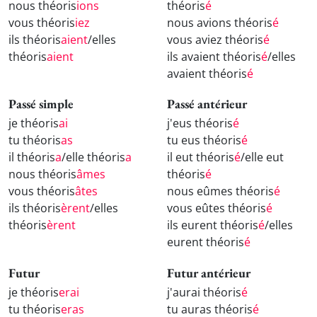
nous théoris
ions
théoris
é
vous théoris
iez
nous avions théoris
é
ils théoris
aient
/elles
vous aviez théoris
é
théoris
aient
ils avaient théoris
é
/elles
avaient théoris
é
Passé simple
Passé antérieur
je théoris
ai
j'eus théoris
é
tu théoris
as
tu eus théoris
é
il théoris
a
/elle théoris
a
il eut théoris
é
/elle eut
nous théoris
âmes
théoris
é
vous théoris
âtes
nous eûmes théoris
é
ils théoris
èrent
/elles
vous eûtes théoris
é
théoris
èrent
ils eurent théoris
é
/elles
eurent théoris
é
Futur
Futur antérieur
je théoris
erai
j'aurai théoris
é
tu théoris
eras
tu auras théoris
é