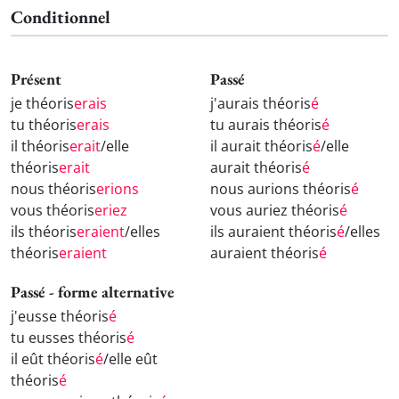
Conditionnel
Présent
Passé
je théoris
erais
j'aurais théoris
é
tu théoris
erais
tu aurais théoris
é
il théoris
erait
/elle
il aurait théoris
é
/elle
théoris
erait
aurait théoris
é
nous théoris
erions
nous aurions théoris
é
vous théoris
eriez
vous auriez théoris
é
ils théoris
eraient
/elles
ils auraient théoris
é
/elles
théoris
eraient
auraient théoris
é
Passé - forme alternative
j'eusse théoris
é
tu eusses théoris
é
il eût théoris
é
/elle eût
théoris
é