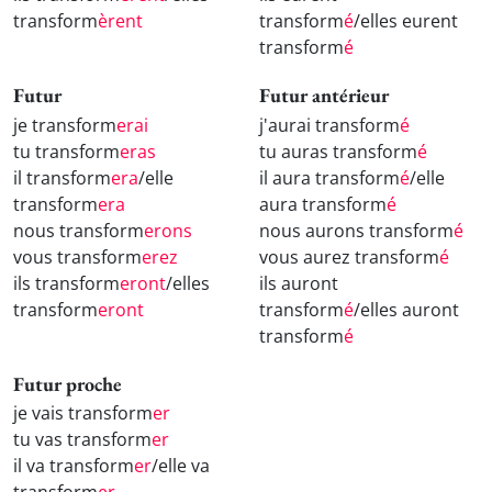
transform
èrent
transform
é
/elles eurent
transform
é
Futur
Futur antérieur
je transform
erai
j'aurai transform
é
tu transform
eras
tu auras transform
é
il transform
era
/elle
il aura transform
é
/elle
transform
era
aura transform
é
nous transform
erons
nous aurons transform
é
vous transform
erez
vous aurez transform
é
ils transform
eront
/elles
ils auront
transform
eront
transform
é
/elles auront
transform
é
Futur proche
je vais transform
er
tu vas transform
er
il va transform
er
/elle va