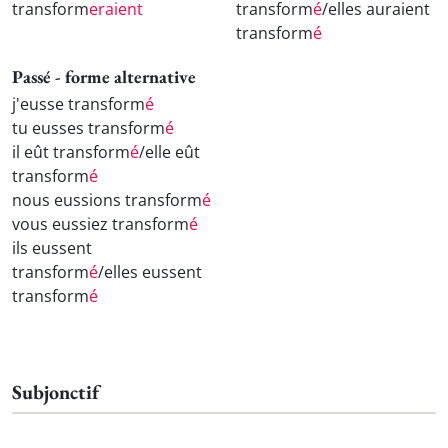
transform
eraient
transform
é
/elles auraient
transform
é
Passé - forme alternative
j'eusse transform
é
tu eusses transform
é
il eût transform
é
/elle eût
transform
é
nous eussions transform
é
vous eussiez transform
é
ils eussent
transform
é
/elles eussent
transform
é
Subjonctif