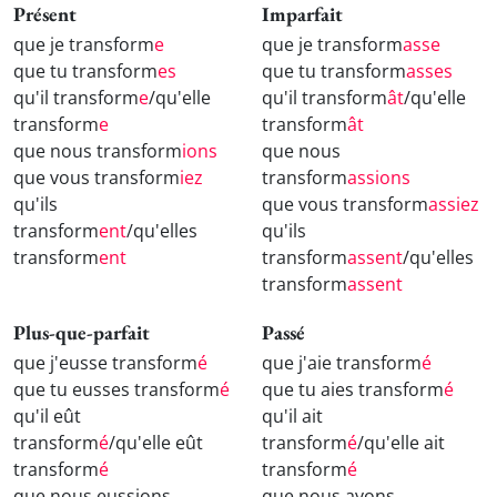
Présent
Imparfait
que je transform
e
que je transform
asse
que tu transform
es
que tu transform
asses
qu'il transform
e
/qu'elle
qu'il transform
ât
/qu'elle
transform
e
transform
ât
que nous transform
ions
que nous
que vous transform
iez
transform
assions
qu'ils
que vous transform
assiez
transform
ent
/qu'elles
qu'ils
transform
ent
transform
assent
/qu'elles
transform
assent
Plus-que-parfait
Passé
que j'eusse transform
é
que j'aie transform
é
que tu eusses transform
é
que tu aies transform
é
qu'il eût
qu'il ait
transform
é
/qu'elle eût
transform
é
/qu'elle ait
transform
é
transform
é
que nous eussions
que nous ayons