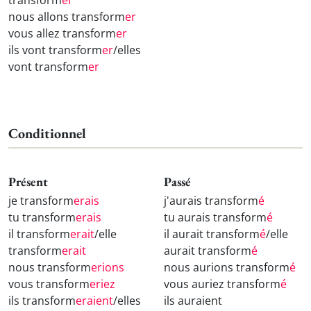
transform
er
nous allons transform
er
vous allez transform
er
ils vont transform
er
/elles
vont transform
er
Conditionnel
Présent
Passé
je transform
erais
j'aurais transform
é
tu transform
erais
tu aurais transform
é
il transform
erait
/elle
il aurait transform
é
/elle
transform
erait
aurait transform
é
nous transform
erions
nous aurions transform
é
vous transform
eriez
vous auriez transform
é
ils transform
eraient
/elles
ils auraient