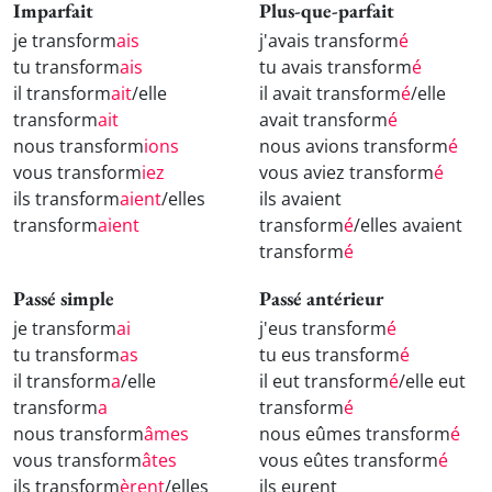
Imparfait
Plus-que-parfait
je transform
ais
j'avais transform
é
tu transform
ais
tu avais transform
é
il transform
ait
/elle
il avait transform
é
/elle
transform
ait
avait transform
é
nous transform
ions
nous avions transform
é
vous transform
iez
vous aviez transform
é
ils transform
aient
/elles
ils avaient
transform
aient
transform
é
/elles avaient
transform
é
Passé simple
Passé antérieur
je transform
ai
j'eus transform
é
tu transform
as
tu eus transform
é
il transform
a
/elle
il eut transform
é
/elle eut
transform
a
transform
é
nous transform
âmes
nous eûmes transform
é
vous transform
âtes
vous eûtes transform
é
ils transform
èrent
/elles
ils eurent