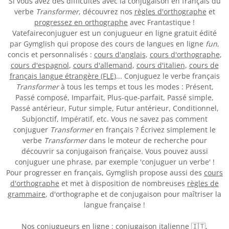
Si vous avez des difficultés avec la conjugaison en français du
verbe
Transformer
, découvrez nos
règles d'orthographe
et
progressez en orthographe
avec Frantastique !
Vatefaireconjuguer est un conjugueur en ligne gratuit édité
par Gymglish qui propose des cours de langues en ligne
fun
,
concis et personnalisés :
cours d'anglais
,
cours d'orthographe
,
cours d'espagnol
,
cours d'allemand
,
cours d'italien
,
cours de
français langue étrangère (FLE)
... Conjuguez le verbe français
Transformer
à tous les temps et tous les modes : Présent,
Passé composé, Imparfait, Plus-que-parfait, Passé simple,
Passé antérieur, Futur simple, Futur antérieur, Conditionnel,
Subjonctif, Impératif, etc. Vous ne savez pas comment
conjuguer
Transformer
en français ? Écrivez simplement le
verbe
Transformer
dans le moteur de recherche pour
découvrir sa conjugaison française. Vous pouvez aussi
conjuguer une phrase, par exemple 'conjuguer un verbe' !
Pour progresser en français, Gymglish propose aussi des
cours
d'orthographe
et met à disposition de nombreuses
règles de
grammaire
, d'orthographe et de conjugaison pour maîtriser la
langue française !
Nos conjugueurs en ligne :
conjugaison italienne 🇮🇹
,