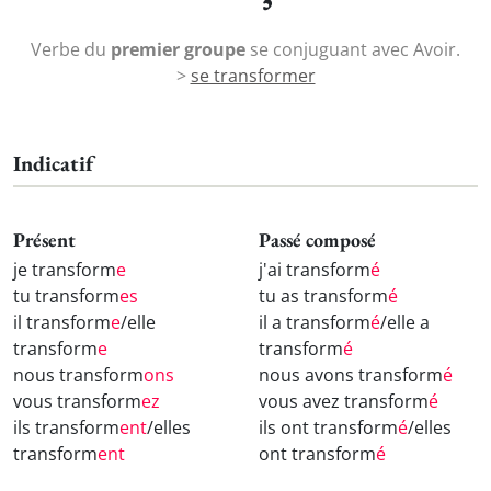
Verbe du
premier groupe
se conjuguant avec Avoir.
>
se transformer
Indicatif
Présent
Passé composé
je transform
e
j'ai transform
é
tu transform
es
tu as transform
é
il transform
e
/elle
il a transform
é
/elle a
transform
e
transform
é
nous transform
ons
nous avons transform
é
vous transform
ez
vous avez transform
é
ils transform
ent
/elles
ils ont transform
é
/elles
transform
ent
ont transform
é