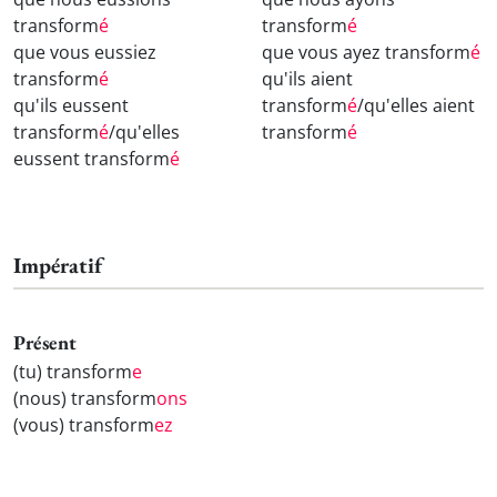
transform
é
transform
é
que vous eussiez
que vous ayez transform
é
transform
é
qu'ils aient
qu'ils eussent
transform
é
/qu'elles aient
transform
é
/qu'elles
transform
é
eussent transform
é
Impératif
Présent
(tu) transform
e
(nous) transform
ons
(vous) transform
ez