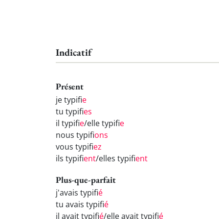
Indicatif
Présent
je typifi
e
tu typifi
es
il typifi
e
/elle typifi
e
nous typifi
ons
vous typifi
ez
ils typifi
ent
/elles typifi
ent
Plus-que-parfait
j'avais typifi
é
tu avais typifi
é
il avait typifi
é
/elle avait typifi
é