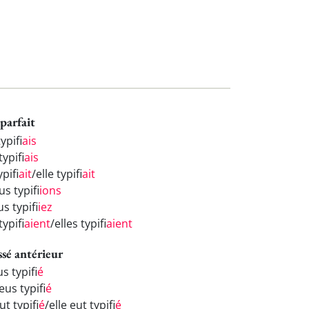
parfait
typifi
ais
typifi
ais
ypifi
ait
/elle typifi
ait
s typifi
ions
s typifi
iez
 typifi
aient
/elles typifi
aient
ssé antérieur
us typifi
é
eus typifi
é
eut typifi
é
/elle eut typifi
é