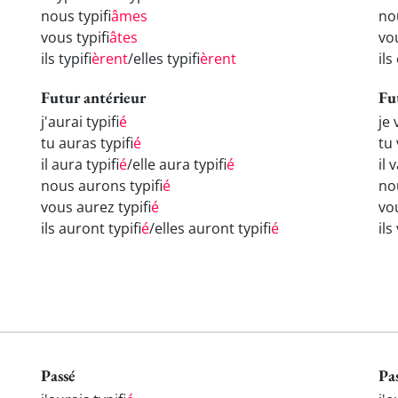
nous typifi
âmes
no
vous typifi
âtes
vou
ils typifi
èrent
/elles typifi
èrent
ils
Futur antérieur
Fu
j'aurai typifi
é
je 
tu auras typifi
é
tu 
il aura typifi
é
/elle aura typifi
é
il 
nous aurons typifi
é
nou
vous aurez typifi
é
vou
ils auront typifi
é
/elles auront typifi
é
ils
Passé
Pa