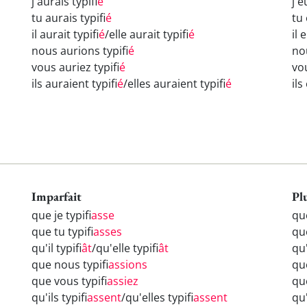
j'aurais typifi
é
j'e
tu aurais typifi
é
tu 
il aurait typifi
é
/elle aurait typifi
é
il 
nous aurions typifi
é
no
vous auriez typifi
é
vou
ils auraient typifi
é
/elles auraient typifi
é
ils
Imparfait
Pl
que je typifi
asse
que
que tu typifi
asses
que
qu'il typifi
ât
/qu'elle typifi
ât
qu'
que nous typifi
assions
qu
que vous typifi
assiez
qu
qu'ils typifi
assent
/qu'elles typifi
assent
qu'