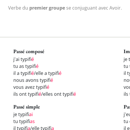
Verbe du
premier groupe
se conjuguant avec Avoir.
Passé composé
Im
j'ai typifi
é
je 
tu as typifi
é
tu 
il a typifi
é
/elle a typifi
é
il t
nous avons typifi
é
nou
vous avez typifi
é
vou
ils ont typifi
é
/elles ont typifi
é
ils
Passé simple
Pa
je typifi
ai
j'e
tu typifi
as
tu 
il typifi
a
/elle typifi
a
il 