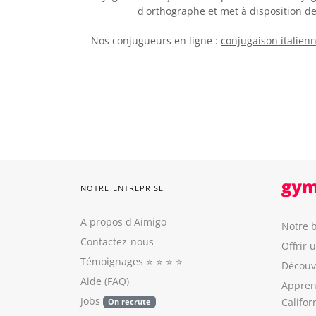
d'orthographe
et met à disposition 
Nos conjugueurs en ligne :
conjugaison italien
NOTRE ENTREPRISE
A propos d'Aimigo
Notre b
Contactez-nous
Offrir 
Témoignages
⭐️ ⭐️ ⭐️ ⭐️
Découvr
Aide (FAQ)
Appren
Jobs
Califor
On recrute