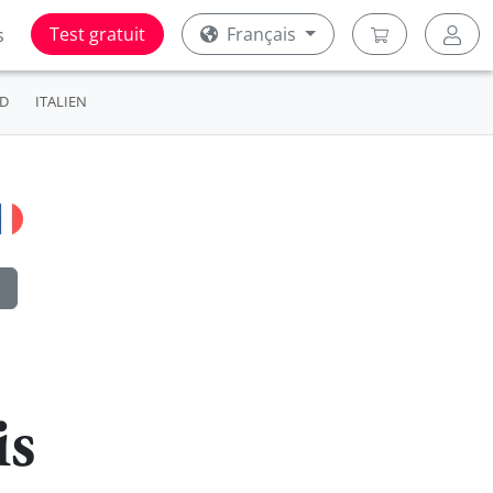
Test gratuit
Français
s
D
ITALIEN
is