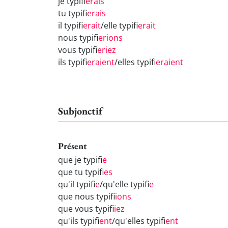
je typifi
erais
tu typifi
erais
il typifi
erait
/elle typifi
erait
nous typifi
erions
vous typifi
eriez
ils typifi
eraient
/elles typifi
eraient
Subjonctif
Présent
que je typifi
e
que tu typifi
es
qu'il typifi
e
/qu'elle typifi
e
que nous typifi
ions
que vous typifi
iez
qu'ils typifi
ent
/qu'elles typifi
ent