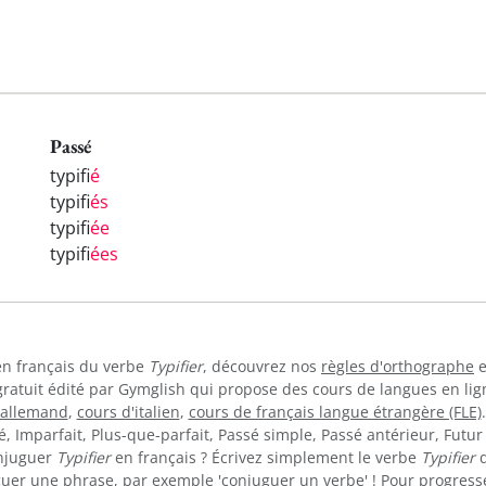
Passé
typifi
é
typifi
és
typifi
ée
typifi
ées
 en français du verbe
Typifier
, découvrez nos
règles d'orthographe
e
gratuit édité par Gymglish qui propose des cours de langues en li
'allemand
,
cours d'italien
,
cours de français langue étrangère (FLE)
 Imparfait, Plus-que-parfait, Passé simple, Passé antérieur, Futur 
onjuguer
Typifier
en français ? Écrivez simplement le verbe
Typifier
d
guer une phrase, par exemple 'conjuguer un verbe' ! Pour progress