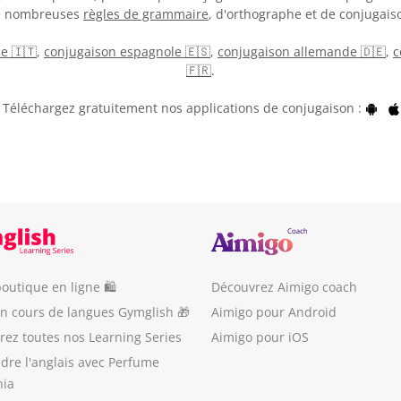
de nombreuses
règles de grammaire
, d'orthographe et de conjugaiso
ne 🇮🇹
,
conjugaison espagnole 🇪🇸
,
conjugaison allemande 🇩🇪
,
c
🇫🇷
.
Téléchargez gratuitement nos applications de conjugaison :
outique en ligne 🛍
Découvrez Aimigo coach
un cours de langues Gymglish 🎁
Aimigo pour Android
ez toutes nos Learning Series
Aimigo pour iOS
dre l'anglais avec Perfume
nia