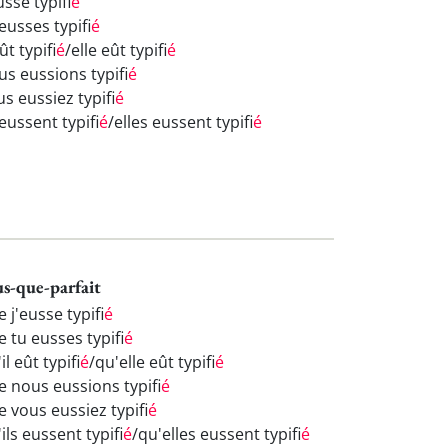
usse typifi
é
eusses typifi
é
eût typifi
é
/elle eût typifi
é
us eussions typifi
é
s eussiez typifi
é
 eussent typifi
é
/elles eussent typifi
é
us-que-parfait
 j'eusse typifi
é
 tu eusses typifi
é
il eût typifi
é
/qu'elle eût typifi
é
e nous eussions typifi
é
e vous eussiez typifi
é
ils eussent typifi
é
/qu'elles eussent typifi
é