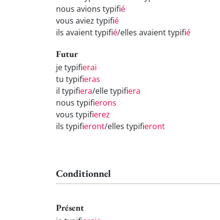
nous avions typifi
é
vous aviez typifi
é
ils avaient typifi
é
/elles avaient typifi
é
Futur
je typifi
erai
tu typifi
eras
il typifi
era
/elle typifi
era
nous typifi
erons
vous typifi
erez
ils typifi
eront
/elles typifi
eront
Conditionnel
Présent