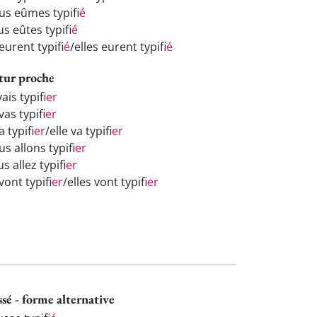
us eûmes typifi
é
s eûtes typifi
é
 eurent typifi
é
/elles eurent typifi
é
tur proche
vais typifi
er
vas typifi
er
va typifi
er
/elle va typifi
er
s allons typifi
er
s allez typifi
er
 vont typifi
er
/elles vont typifi
er
ssé - forme alternative