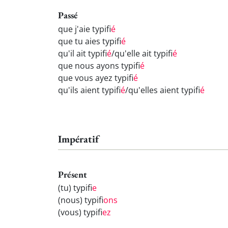
Passé
que j'aie typifi
é
que tu aies typifi
é
qu'il ait typifi
é
/qu'elle ait typifi
é
que nous ayons typifi
é
que vous ayez typifi
é
qu'ils aient typifi
é
/qu'elles aient typifi
é
Impératif
Présent
(tu) typifi
e
(nous) typifi
ons
(vous) typifi
ez