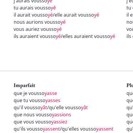
j'aurais vousso
yé
j'
tu aurais vousso
yé
tu
il aurait vousso
yé
/elle aurait vousso
yé
il 
nous aurions vousso
yé
no
vous auriez vousso
yé
vo
ils auraient vousso
yé
/elles auraient vousso
yé
il
Imparfait
Pl
que je vousso
yasse
qu
que tu vousso
yasses
qu
qu'il vousso
yât
/qu'elle vousso
yât
qu
que nous vousso
yassions
qu
que vous vousso
yassiez
qu
qu'ils vousso
yassent
/qu'elles vousso
yassent
qu