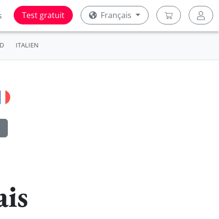
Test gratuit
Français
s
D
ITALIEN
ais