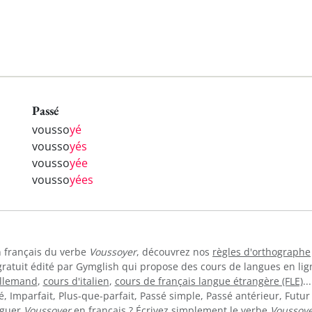
Passé
vousso
yé
vousso
yés
vousso
yée
vousso
yées
en français du verbe
Voussoyer
, découvrez nos
règles d'orthographe
gratuit édité par Gymglish qui propose des cours de langues en li
allemand
,
cours d'italien
,
cours de français langue étrangère (FLE)
..
 Imparfait, Plus-que-parfait, Passé simple, Passé antérieur, Futur 
uguer
Voussoyer
en français ? Écrivez simplement le verbe
Voussoye