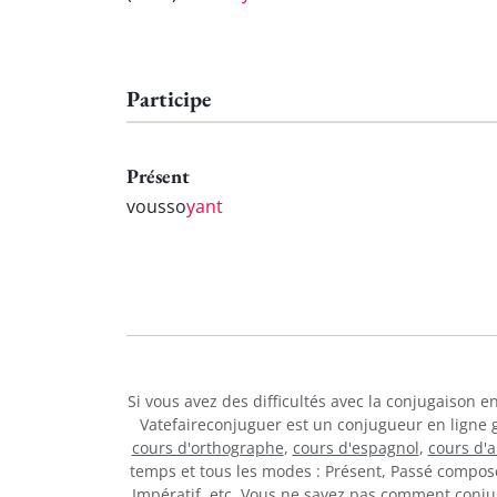
Participe
Présent
vousso
yant
Si vous avez des difficultés avec la conjugaison 
Vatefaireconjuguer est un conjugueur en ligne 
cours d'orthographe
,
cours d'espagnol
,
cours d'
temps et tous les modes : Présent, Passé composé,
Impératif, etc. Vous ne savez pas comment conj