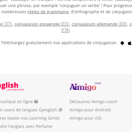
guer une phrase, par exemple 'conjuguer un verbe' ! Pour progress
de nombreuses
règles de grammaire
, d'orthographe et de conjugaiso
ne 🇮🇹
,
conjugaison espagnole 🇪🇸
,
conjugaison allemande 🇩🇪
,
c
🇫🇷
.
Téléchargez gratuitement nos applications de conjugaison :
outique en ligne 🛍
Découvrez Aimigo coach
un cours de langues Gymglish 🎁
Aimigo pour Android
ez toutes nos Learning Series
Aimigo pour iOS
dre l'anglais avec Perfume