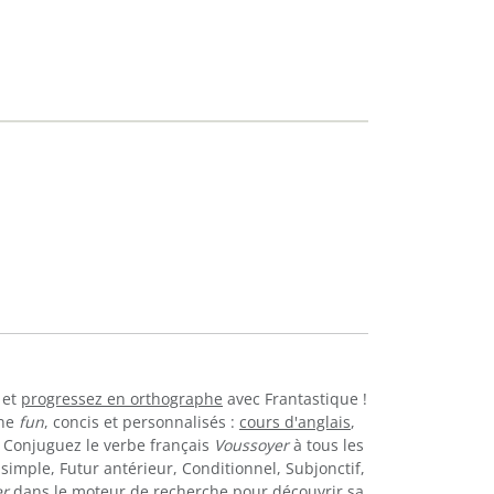
et
progressez en orthographe
avec Frantastique !
gne
fun
, concis et personnalisés :
cours d'anglais
,
. Conjuguez le verbe français
Voussoyer
à tous les
simple, Futur antérieur, Conditionnel, Subjonctif,
r
dans le moteur de recherche pour découvrir sa