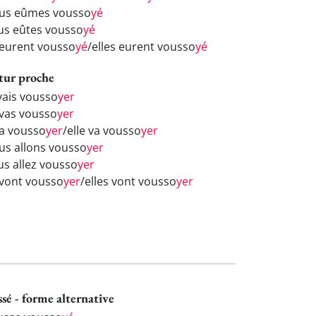
us eûmes vousso
yé
us eûtes vousso
yé
s eurent vousso
yé
/elles eurent vousso
yé
tur proche
 vais vousso
yer
 vas vousso
yer
va vousso
yer
/elle va vousso
yer
us allons vousso
yer
us allez vousso
yer
s vont vousso
yer
/elles vont vousso
yer
ssé - forme alternative