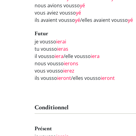
nous avions vousso
yé
vous aviez vousso
yé
ils avaient vousso
yé
/elles avaient vousso
yé
Futur
je vousso
ierai
tu vousso
ieras
il vousso
iera
/elle vousso
iera
nous vousso
ierons
vous vousso
ierez
ils vousso
ieront
/elles vousso
ieront
Conditionnel
Présent