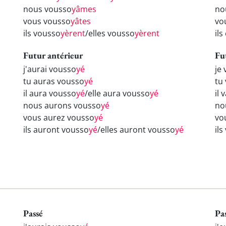
nous vousso
yâmes
no
vous vousso
yâtes
vo
ils vousso
yèrent
/elles vousso
yèrent
il
Futur antérieur
Fu
j'aurai vousso
yé
je
tu auras vousso
yé
tu
il aura vousso
yé
/elle aura vousso
yé
il 
nous aurons vousso
yé
no
vous aurez vousso
yé
vo
ils auront vousso
yé
/elles auront vousso
yé
il
Passé
Pa