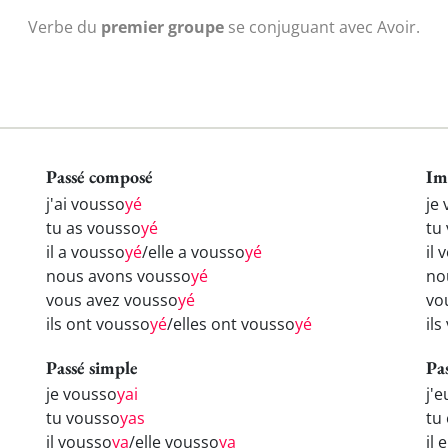
Verbe du
premier groupe
se conjuguant avec Avoir.
Passé composé
Im
j'ai vousso
yé
je
tu as vousso
yé
tu
il a vousso
yé
/elle a vousso
yé
il 
nous avons vousso
yé
no
vous avez vousso
yé
vo
ils ont vousso
yé
/elles ont vousso
yé
il
Passé simple
Pa
je vousso
yai
j'
tu vousso
yas
tu
il vousso
ya
/elle vousso
ya
il 