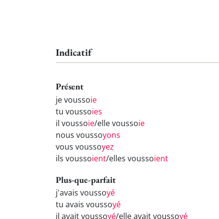
Indicatif
Présent
je vousso
ie
tu vousso
ies
il vousso
ie
/elle vousso
ie
nous vousso
yons
vous vousso
yez
ils vousso
ient
/elles vousso
ient
Plus-que-parfait
j'avais vousso
yé
tu avais vousso
yé
il avait vousso
yé
/elle avait vousso
yé