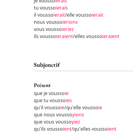
je vousso
ierais
tu vousso
ierais
il vousso
ierait
/elle vousso
ierait
nous vousso
ierions
vous vousso
ieriez
ils vousso
ieraient
/elles vousso
ieraient
Subjonctif
Présent
que je vousso
ie
que tu vousso
ies
qu'il vousso
ie
/qu'elle vousso
ie
que nous vousso
yions
que vous vousso
yiez
qu'ils vousso
ient
/qu'elles vousso
ient