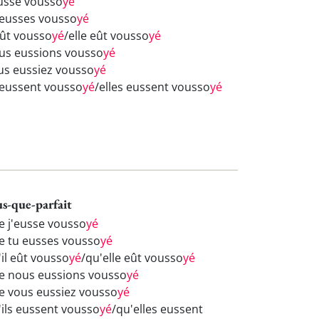
eusse vousso
yé
 eusses vousso
yé
eût vousso
yé
/elle eût vousso
yé
us eussions vousso
yé
us eussiez vousso
yé
s eussent vousso
yé
/elles eussent vousso
yé
us-que-parfait
e j'eusse vousso
yé
e tu eusses vousso
yé
'il eût vousso
yé
/qu'elle eût vousso
yé
e nous eussions vousso
yé
e vous eussiez vousso
yé
'ils eussent vousso
yé
/qu'elles eussent