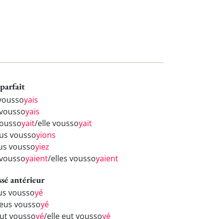
parfait
 vousso
yais
 vousso
yais
vousso
yait
/elle vousso
yait
us vousso
yions
us vousso
yiez
s vousso
yaient
/elles vousso
yaient
ssé antérieur
eus vousso
yé
 eus vousso
yé
eut vousso
yé
/elle eut vousso
yé