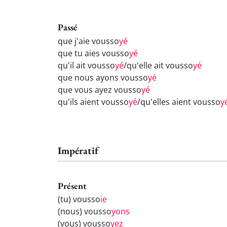
Passé
que j'aie vousso
yé
que tu aies vousso
yé
qu'il ait vousso
yé
/qu'elle ait vousso
yé
que nous ayons vousso
yé
que vous ayez vousso
yé
qu'ils aient vousso
yé
/qu'elles aient vousso
y
Impératif
Présent
(tu) vousso
ie
(nous) vousso
yons
(vous) vousso
yez