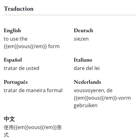
Traduction
English
Deutsch
to use the
siezen
{{em}}vous{{/em}} form
Español
Italiano
tratar de usted
dare del lei
Português
Nederlands
tratar de maneira formal
vousvoyeren, de
{{em}}vous{{/em}}-vorm
gebruiken
中文
使用{{em}}vous{{/em}}形
式