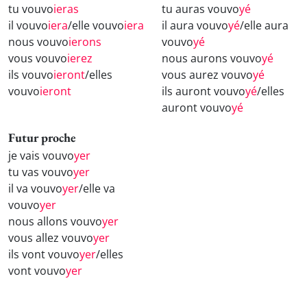
tu vouvo
ieras
tu auras vouvo
yé
il vouvo
iera
/elle vouvo
iera
il aura vouvo
yé
/elle aura
nous vouvo
ierons
vouvo
yé
vous vouvo
ierez
nous aurons vouvo
yé
ils vouvo
ieront
/elles
vous aurez vouvo
yé
vouvo
ieront
ils auront vouvo
yé
/elles
auront vouvo
yé
Futur proche
je vais vouvo
yer
tu vas vouvo
yer
il va vouvo
yer
/elle va
vouvo
yer
nous allons vouvo
yer
vous allez vouvo
yer
ils vont vouvo
yer
/elles
vont vouvo
yer