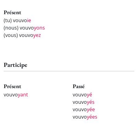
Présent
(tu) vouvo
ie
(nous) vouvo
yons
(vous) vouvo
yez
Participe
Présent
Passé
vouvo
yant
vouvo
yé
vouvo
yés
vouvo
yée
vouvo
yées