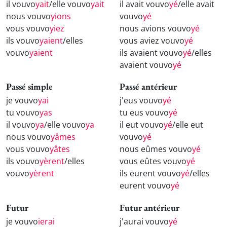
il vouvo
yait
/elle vouvo
yait
il avait vouvo
yé
/elle avait
nous vouvo
yions
vouvo
yé
vous vouvo
yiez
nous avions vouvo
yé
ils vouvo
yaient
/elles
vous aviez vouvo
yé
vouvo
yaient
ils avaient vouvo
yé
/elles
avaient vouvo
yé
Passé simple
Passé antérieur
je vouvo
yai
j'eus vouvo
yé
tu vouvo
yas
tu eus vouvo
yé
il vouvo
ya
/elle vouvo
ya
il eut vouvo
yé
/elle eut
nous vouvo
yâmes
vouvo
yé
vous vouvo
yâtes
nous eûmes vouvo
yé
ils vouvo
yèrent
/elles
vous eûtes vouvo
yé
vouvo
yèrent
ils eurent vouvo
yé
/elles
eurent vouvo
yé
Futur
Futur antérieur
je vouvo
ierai
j'aurai vouvo
yé