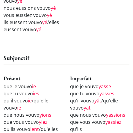
vouvo
yé
nous eussions vouvo
yé
vous eussiez vouvo
yé
ils eussent vouvo
yé
/elles
eussent vouvo
yé
Subjonctif
Présent
Imparfait
que je vouvo
ie
que je vouvo
yasse
que tu vouvo
ies
que tu vouvo
yasses
qu'il vouvo
ie
/qu'elle
qu'il vouvo
yât
/qu'elle
vouvo
ie
vouvo
yât
que nous vouvo
yions
que nous vouvo
yassions
que vous vouvo
yiez
que vous vouvo
yassiez
qu'ils vouvo
ient
/qu'elles
qu'ils