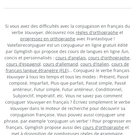
Si vous avez des difficultés avec la conjugaison en français du
verbe
Vouvoyer
, découvrez nos
règles d'orthographe
et
progressez en orthographe
avec Frantastique !
Vatefaireconjuguer est un conjugueur en ligne gratuit édité
par Gymglish qui propose des cours de langues en ligne
fun
,
concis et personnalisés :
cours d'anglais
,
cours d'orthographe
,
cours d'espagnol
,
cours d'allemand
,
cours d'italien
,
cours de
français langue étrangère (FLE)
... Conjuguez le verbe français
Vouvoyer
à tous les temps et tous les modes : Présent, Passé
composé, Imparfait, Plus-que-parfait, Passé simple, Passé
antérieur, Futur simple, Futur antérieur, Conditionnel,
Subjonctif, Impératif, etc. Vous ne savez pas comment
conjuguer
Vouvoyer
en français ? Écrivez simplement le verbe
Vouvoyer
dans le moteur de recherche pour découvrir sa
conjugaison française. Vous pouvez aussi conjuguer une
phrase, par exemple 'conjuguer un verbe' ! Pour progresser en
français, Gymglish propose aussi des
cours d'orthographe
et
met à disposition de nombreuses
règles de grammaire
,