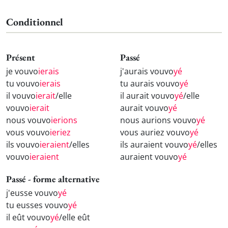
Conditionnel
Présent
Passé
je vouvo
ierais
j'aurais vouvo
yé
tu vouvo
ierais
tu aurais vouvo
yé
il vouvo
ierait
/elle
il aurait vouvo
yé
/elle
vouvo
ierait
aurait vouvo
yé
nous vouvo
ierions
nous aurions vouvo
yé
vous vouvo
ieriez
vous auriez vouvo
yé
ils vouvo
ieraient
/elles
ils auraient vouvo
yé
/elles
vouvo
ieraient
auraient vouvo
yé
Passé - forme alternative
j'eusse vouvo
yé
tu eusses vouvo
yé
il eût vouvo
yé
/elle eût