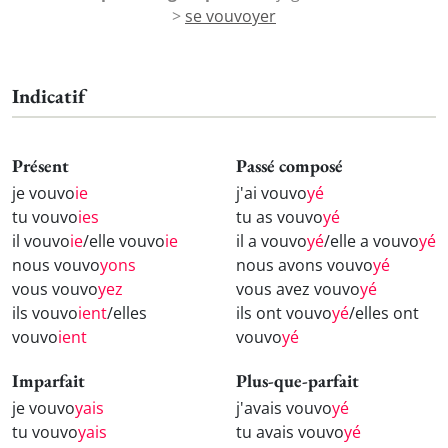
>
se vouvoyer
Indicatif
Présent
Passé composé
je vouvo
ie
j'ai vouvo
yé
tu vouvo
ies
tu as vouvo
yé
il vouvo
ie
/elle vouvo
ie
il a vouvo
yé
/elle a vouvo
yé
nous vouvo
yons
nous avons vouvo
yé
vous vouvo
yez
vous avez vouvo
yé
ils vouvo
ient
/elles
ils ont vouvo
yé
/elles ont
vouvo
ient
vouvo
yé
Imparfait
Plus-que-parfait
je vouvo
yais
j'avais vouvo
yé
tu vouvo
yais
tu avais vouvo
yé