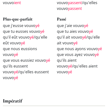
vouvo
ient
vouvo
yassent
/qu'elles
vouvo
yassent
Plus-que-parfait
Passé
que j'eusse vouvo
yé
que j'aie vouvo
yé
que tu eusses vouvo
yé
que tu aies vouvo
yé
qu'il eût vouvo
yé
/qu'elle
qu'il ait vouvo
yé
/qu'elle
eût vouvo
yé
ait vouvo
yé
que nous eussions
que nous ayons vouvo
yé
vouvo
yé
que vous ayez vouvo
yé
que vous eussiez vouvo
yé
qu'ils aient
qu'ils eussent
vouvo
yé
/qu'elles aient
vouvo
yé
/qu'elles eussent
vouvo
yé
vouvo
yé
Impératif