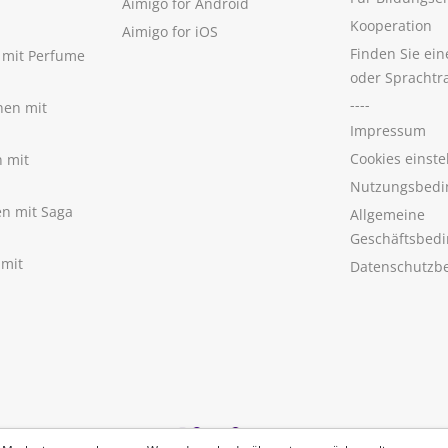
Aimigo for Android
Kooperation
Aimigo for iOS
Finden Sie ei
n mit Perfume
oder Sprachtr
----
nen mit
Impressum
Cookies einste
n mit
Nutzungsbedi
nen mit Saga
Allgemeine
Geschäftsbed
 mit
Datenschutzb