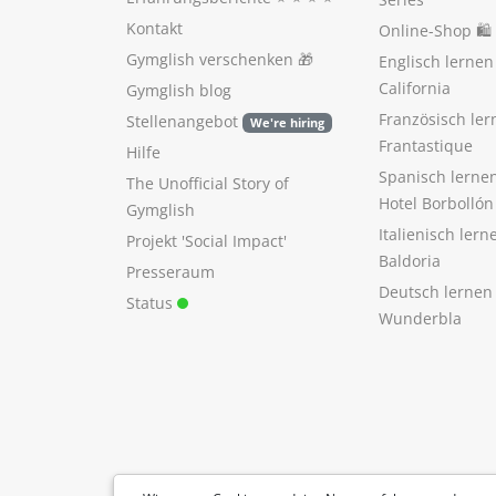
Kontakt
Online-Shop 🛍
Gymglish verschenken
🎁
Englisch lerne
California
Gymglish blog
Französisch ler
Stellenangebot
We're hiring
Frantastique
Hilfe
Spanisch lerne
The Unofficial Story of
Hotel Borbollón
Gymglish
Italienisch ler
Projekt 'Social Impact'
Baldoria
Presseraum
Deutsch lernen
Status
Wunderbla