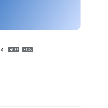
n)
FR
CA