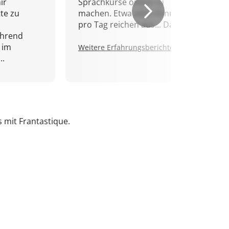
ir
Sprachkurse online zu
tte zu
machen. Etwa zehn Minuten
pro Tag reichen aus... Danke!
ährend
 im
Weitere Erfahrungsberichte.
..
s mit Frantastique.