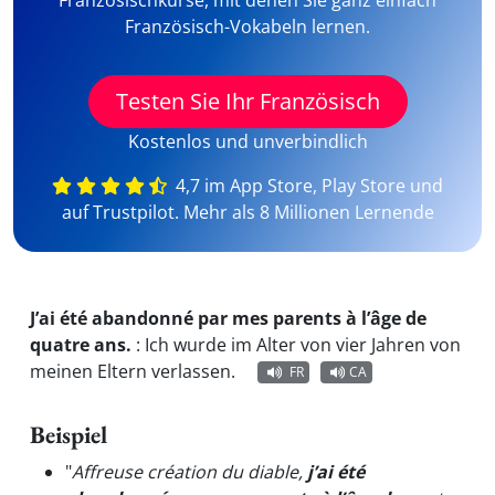
Französischkurse, mit denen Sie ganz einfach
Französisch-Vokabeln lernen.
Testen Sie Ihr Französisch
Kostenlos und unverbindlich
4,7 im App Store, Play Store und
auf Trustpilot. Mehr als 8 Millionen Lernende
J’ai été abandonné par mes parents à l’âge de
quatre ans.
:
Ich wurde im Alter von vier Jahren von
meinen Eltern verlassen.
FR
CA
Beispiel
"
Affreuse création du diable,
j’ai été