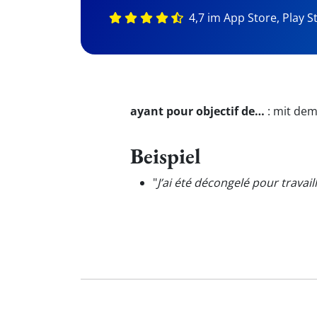
4,7 im App Store, Play S
ayant pour objectif de…
:
mit dem
Beispiel
"
J’ai été décongelé pour travai