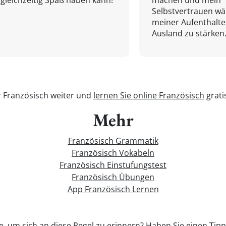
gleichzeitig Spaß haben kann!
machen und mein
Selbstvertrauen w
meiner Aufenthalte
Ausland zu stärken.
r Französisch weiter und
lernen Sie online Französisch
grati
Mehr
Französisch Grammatik
Französisch Vokabeln
Französisch Einstufungstest
Französisch Übungen
App Französisch Lernen
e, um sich an diese Regel zu erinnern? Haben Sie einen Tipp,