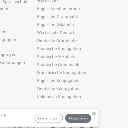
Wortschatz
ne Sprachschule
ainer
Englisch online lernen
Englische Grammatik
Englische Vokabeln
llen
Wortschatz Deutsch
ngungen
Deutsche Grammatik
Spanische Konjugation
ingungen
Spanische Vokabeln
estimmungen
Spanische Grammatik
Französische Konjugation
Englische Konjugation
Deutsche Konjugation
Italienisch Konjugation
sere
Einstellungen
Akzeptieren
©Aimigo 2026