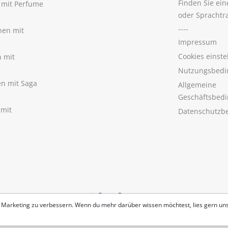
Finden Sie ei
n mit Perfume
oder Sprachtr
----
nen mit
Impressum
Cookies einste
n mit
Nutzungsbedi
nen mit Saga
Allgemeine
Geschäftsbed
 mit
Datenschutzb
 Marketing zu verbessern. Wenn du mehr darüber wissen möchtest, lies gern un