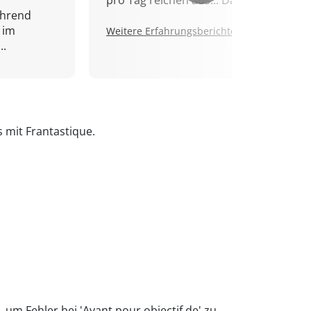
pro Tag reichen aus... Danke!
ährend
 im
Weitere Erfahrungsberichte.
..
s mit Frantastique.
 um Fehler bei 'Ayant pour objectif de' zu