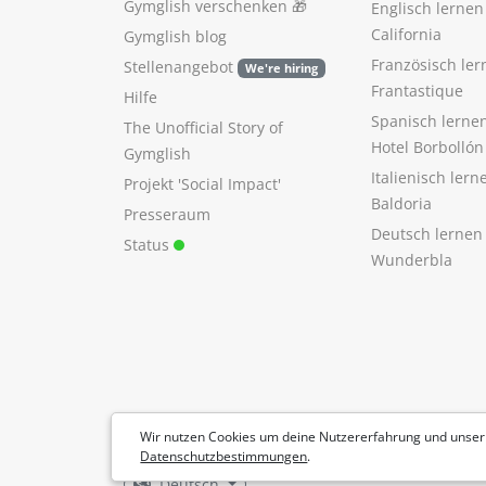
Gymglish verschenken
🎁
Englisch lerne
California
Gymglish blog
Französisch ler
Stellenangebot
We're hiring
Frantastique
Hilfe
Spanisch lerne
The Unofficial Story of
Hotel Borbollón
Gymglish
Italienisch ler
Projekt 'Social Impact'
Baldoria
Presseraum
Deutsch lernen
Status
Wunderbla
Wir nutzen Cookies um deine Nutzererfahrung und unser
Datenschutzbestimmungen
.
Deutsch