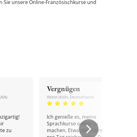
en Sie unsere Online-Französischkurse und
Vergnügen
USA)
Victor (Köln, Deutschland)
zigartig!
Ich genieße es, meine
ir
Sprachkurse online zu
tte zu
machen. Etwa zehn Minuten