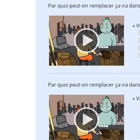
Par quoi peut-on remplacer
ça ira
dans
Video
« V
Player
Par quoi peut-on remplacer
ça ira
dans
Video
« V
Player