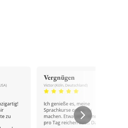
Vergnügen
USA)
Victor (Köln, Deutschland)
zigartig!
Ich genieße es, meine
ir
Sprachkurse online zu
tte zu
machen. Etwa zehn Minuten
pro Tag reichen aus... Danke!