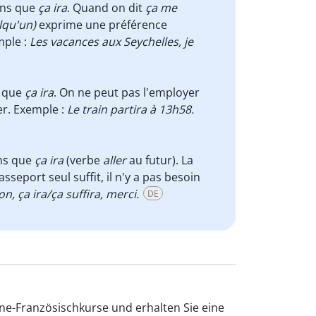
ens que
ça ira
. Quand on dit
ça me
lqu'un)
exprime une préférence
mple :
Les vacances aux Seychelles, je
s que
ça ira
. On ne peut pas l'employer
ler. Exemple :
Le train partira à 13h58.
ns que
ça ira
(verbe
aller
au futur). La
asseport seul suffit, il n'y a pas besoin
n, ça ira/ça suffira, merci.
DE
ine-Französischkurse und erhalten Sie eine