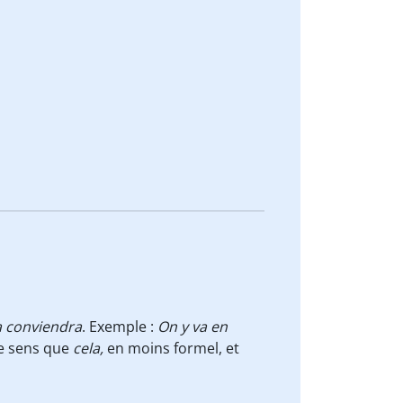
a conviendra
. Exemple :
On y va en
e sens que
cela,
en moins formel, et