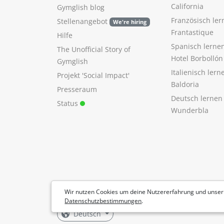
California
Gymglish blog
Französisch ler
Stellenangebot
We're hiring
Frantastique
Hilfe
Spanisch lerne
The Unofficial Story of
Hotel Borbollón
Gymglish
Italienisch ler
Projekt 'Social Impact'
Baldoria
Presseraum
Deutsch lernen
Status
Wunderbla
Wir nutzen Cookies um deine Nutzererfahrung und unser
Datenschutzbestimmungen
.
Deutsch