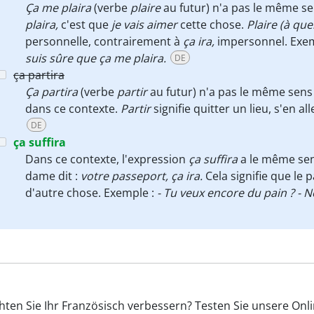
Ça me plaira
(verbe
plaire
au futur) n'a pas le même s
plaira,
c'est que
je vais aimer
cette chose.
Plaire (à que
personnelle, contrairement à
ça ira,
impersonnel. Exe
suis sûre que ça me plaira.
DE
ça partira
Ça partira
(verbe
partir
au futur) n'a pas le même sen
dans ce contexte.
Partir
signifie quitter un lieu, s'en al
DE
ça suffira
Dans ce contexte, l'expression
ça suffira
a le même se
dame dit :
votre passeport, ça ira.
Cela signifie que le p
d'autre chose. Exemple :
- Tu veux encore du pain ? - No
ten Sie Ihr Französisch verbessern? Testen Sie unsere Onl