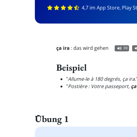
4,7 im App Store, Play S
ça ira
:
das wird gehen
FR
Beispiel
"
Allume-le à 180 degrés, ça ira.
"
Postière : Votre passeport,
ça
Übung 1