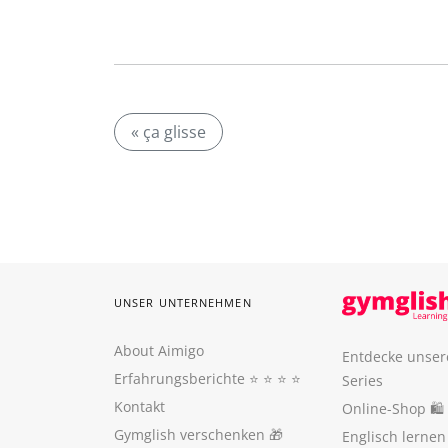
« ça glisse
UNSER UNTERNEHMEN
About Aimigo
Entdecke unser
Erfahrungsberichte
⭐️ ⭐️ ⭐️ ⭐️
Series
Kontakt
Online-Shop 🛍
Gymglish verschenken
🎁
Englisch lerne