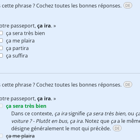
 cette phrase ? Cochez toutes les bonnes réponses.
DE
otre passeport,
ça ira
. »
ça sera très bien
ça me plaira
ça partira
ça suffira
 cette phrase ? Cochez toutes les bonnes réponses.
DE
otre passeport,
ça ira
. »
ça sera très bien
Dans ce contexte,
ça ira
signifie
ça sera très bien
,
ou
ç
voiture ? - Plutôt en bus, ça ira
. Notez que
ça
a le mêm
désigne généralement le mot qui précède.
DE
ça me plaira