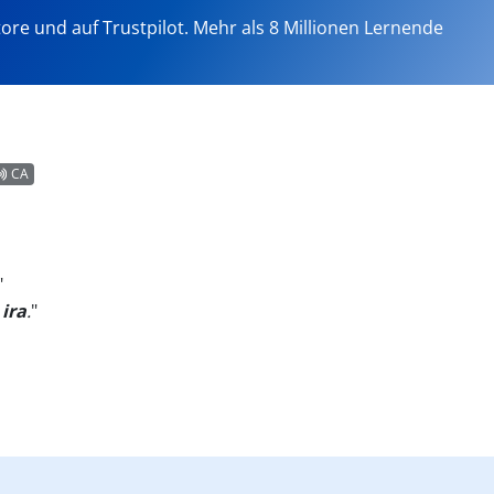
tore und auf Trustpilot. Mehr als 8 Millionen Lernende
CA
"
 ira
.
"