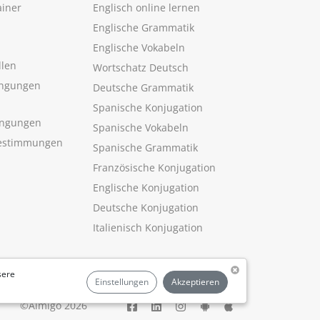
ainer
Englisch online lernen
Englische Grammatik
Englische Vokabeln
llen
Wortschatz Deutsch
ngungen
Deutsche Grammatik
Spanische Konjugation
ingungen
Spanische Vokabeln
estimmungen
Spanische Grammatik
Französische Konjugation
Englische Konjugation
Deutsche Konjugation
Italienisch Konjugation
sere
Einstellungen
Akzeptieren
©Aimigo 2026