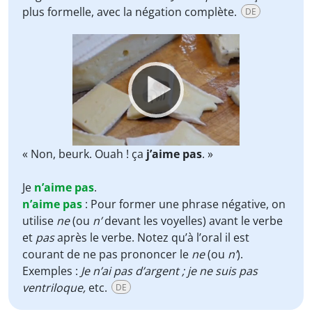
plus formelle, avec la négation complète.
DE
Video
Player
« Non, beurk. Ouah ! ça
j’aime pas
. »
Je
n’aime pas
.
n’aime pas
:
Pour former une phrase négative, on
utilise
ne
(ou
n’
devant les voyelles) avant le verbe
et
pas
après le verbe. Notez qu’à l’oral il est
courant de ne pas prononcer le
ne
(ou
n’
).
Exemples :
Je n’ai pas d’argent ; je ne suis pas
ventriloque,
etc.
DE