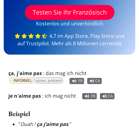
Testen Sie Ihr Französisch
Kostenlos und unverbindlich
4,7 im App Store, Play Store und
auf Trustpilot. Mehr als 8 Millionen Lernende
ça, j'aime pas
:
das mag ich nicht
INFORMEL
aimer, présent
FR
CA
je n'aime pas
:
ich mag nicht
FR
CA
Beispiel
"
Ouah !
ça j’aime pas
.
"