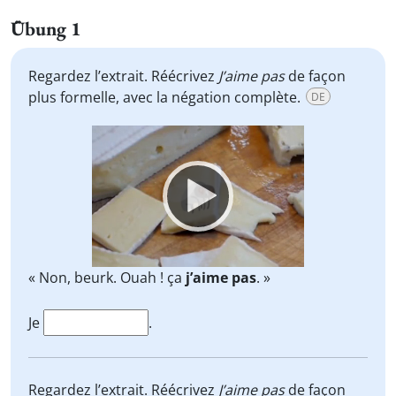
Übung 1
Regardez l’extrait. Réécrivez
J’aime pas
de façon
plus formelle, avec la négation complète.
DE
Video
Player
« Non, beurk. Ouah ! ça
j’aime pas
. »
Je
.
Regardez l’extrait. Réécrivez
J’aime pas
de façon