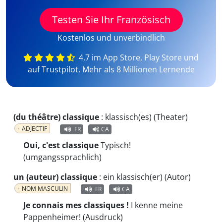
Testen Sie Ihr Französisch
Kostenlos und unverbindlich
4,7 im App Store, Play Store und
auf Trustpilot. Mehr als 8 Millionen Lernende
(du théâtre) classique
:
klassisch(es) (Theater)
ADJECTIF
FR
CA
Oui, c'est classique
Typisch!
(umgangssprachlich)
un (auteur) classique
:
ein klassisch(er) (Autor)
NOM MASCULIN
FR
CA
Je connais mes classiques !
I kenne meine
Pappenheimer! (Ausdruck)