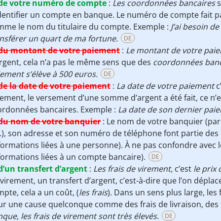
de votre numéro de compte
:
Les coordonnées bancaires
dentifier un compte en banque. Le numéro de compte fait p
mme le nom du titulaire du compte. Exemple :
J’ai besoin d
nsférer un quart de ma fortune.
DE
du montant de votre paiement
:
Le montant de votre pai
rgent, cela n’a pas le même sens que des
coordonnées banc
ement s’élève à 500 euros.
DE
de la date de votre paiement
:
La date de votre paiement
c’
ement, le versement d’une somme d’argent a été fait, ce n
ordonnées bancaires. Exemple :
La date de son dernier pai
du nom de votre banquier
:
Le nom de votre banquier (par
.), son adresse et son numéro de téléphone font partie de
formations liées à une personne). À ne pas confondre avec
formations liées à un compte bancaire).
DE
d’un transfert d’argent
:
Les frais de virement,
c’est
le prix
virement, un transfert d’argent, c’est-à-dire que l’on dépla
pte, cela a un coût, (
les frais
). Dans un sens plus large, les
r une cause quelconque comme des frais de livraison, des f
que, les frais de virement sont très élevés.
DE