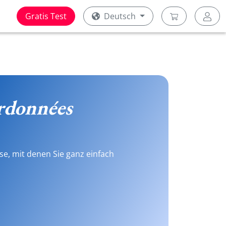
Gratis Test
Deutsch
rdonnées
se, mit denen Sie ganz einfach