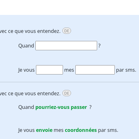
avec ce que vous entendez.
DE
Quand
?
Je vous
mes
par sms.
avec ce que vous entendez.
DE
Quand
pourriez-vous
passer
?
Je vous
envoie
mes
coordonnées
par sms.