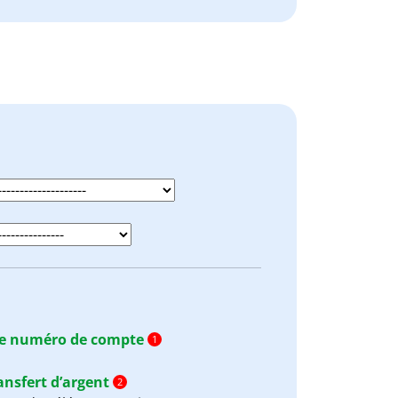
re numéro de compte
1
ansfert d’argent
2