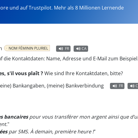
tore und auf Trustpilot. Mehr als 8 Millionen Lernende
en
NOM FÉMININ PLURIEL
FR
CA
uf die Kontaktdaten: Name, Adresse und E-Mail zum Beispiel
, s'il vous plaît ?
Wie sind Ihre Kontaktdaten, bitte?
eine) Bankangaben, (meine) Bankverbindung
FR
C
s bancaires
pour vous transférer mon argent ainsi que d’un
ent.
"
ées
par SMS. À demain, première heure !
"