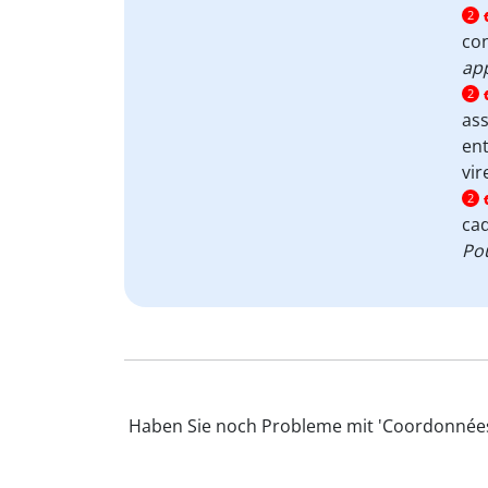
2
con
app
2
ass
ent
vir
2
cad
Pou
Haben Sie noch Probleme mit 'Coordonnées'