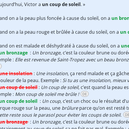
ujourd’hui, Victor a
un coup de soleil
. »
nd on a la peau plus foncée à cause du soleil, on a
un bro
nd on a la peau rouge et brûlée à cause du soleil, on a
un 
nd on est malade et déshydraté à cause du soleil, on a
une
un bronzage
:
Un bronzage
, c’est la couleur brune ou doré
emple :
Elle est revenue de Saint-Tropez avec un beau bron
une insolation
:
Une insolation,
ça rend malade et ça gâche
couleur de la peau. Exemple :
Si tu as une insolation, mieux va
un coup de soleil
:
Un coup de soleil,
c’est quand la peau es
emple :
Mon coup de soleil me brûle !
DE
un coup de soleil
:
Un coup,
c’est un choc ou le résultat d’
rque rouge sur la peau, une
brûlure
parce qu’on est resté t
iette reste sous le parasol pour éviter les coups de soleil.
D
un bronzage
:
Un bronzage,
c’est la couleur brune ou doré
ntrairement au
coup de soleil
, ça ne fait pas mal. Exemple :