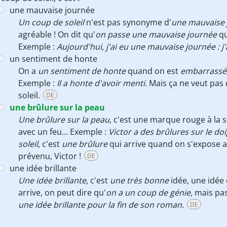
une mauvaise journée
Un coup de soleil
n'est pas synonyme d'
une mauvaise 
agréable ! On dit qu'
on passe une mauvaise journée
qu
Exemple :
Aujourd'hui, j'ai eu une mauvaise journée : j
un sentiment de honte
On a
un sentiment de honte
quand on est
embarrassé
Exemple :
Il a honte d'avoir menti.
Mais ça ne veut pas 
soleil.
DE
une brûlure sur la peau
Une brûlure sur la peau,
c'est une marque rouge à la s
avec un feu… Exemple :
Victor a des brûlures sur le doig
soleil,
c'est
une brûlure
qui arrive quand on s'expose a
prévenu, Victor !
DE
une idée brillante
Une idée brillante,
c'est
une très bonne
idée, une idée 
arrive, on peut dire qu'
on a un coup de génie,
mais pa
une idée brillante pour la fin de son roman.
DE