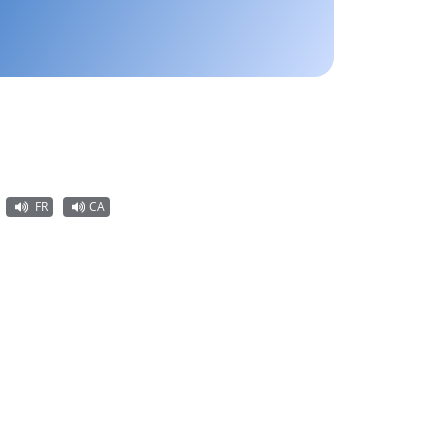
FR
CA