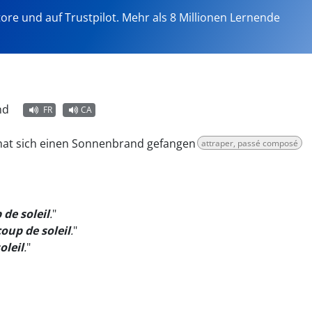
tore und auf Trustpilot. Mehr als 8 Millionen Lernende
nd
FR
CA
hat sich einen Sonnenbrand gefangen
attraper, passé composé
 de soleil
.
"
coup de soleil
.
"
oleil
.
"