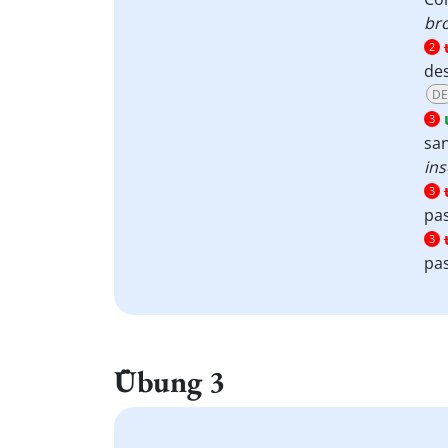
br
2
des
DE
3
san
ins
3
pa
3
pas
Übung 3