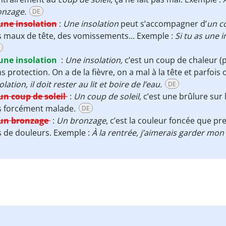
onzage.
DE
une insolation
:
Une insolation
peut s’accompagner d’
un co
 maux de tête, des vomissements... Exemple :
Si tu as une i
une insolation
:
Une insolation,
c’est un coup de chaleur (
s protection. On a de la fièvre, on a mal à la tête et parfois
olation, il doit rester au lit et boire de l’eau.
DE
un coup de soleil
:
Un coup de soleil,
c’est une brûlure sur 
s forcément malade.
DE
un bronzage
:
Un bronzage
, c’est la couleur foncée que pr
 de douleurs. Exemple :
À la rentrée, j’aimerais garder mon