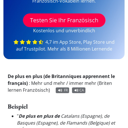
Französisch-Vokabeln lernen.
Testen Sie Ihr Französisch
Kostenlos und unverbindlich
4,7 im App Store, Play Store und
auf Trustpilot. Mehr als 8 Millionen Lernende
De plus en plus (de Britanniques apprennent le
français)
:
Mehr und mehr / immer mehr (Briten
lernen Französisch)
FR
CA
Beispiel
"
De plus en plus de
Catalans (Espagne), de
Basques (Espagne), de Flamands (Belgique) et