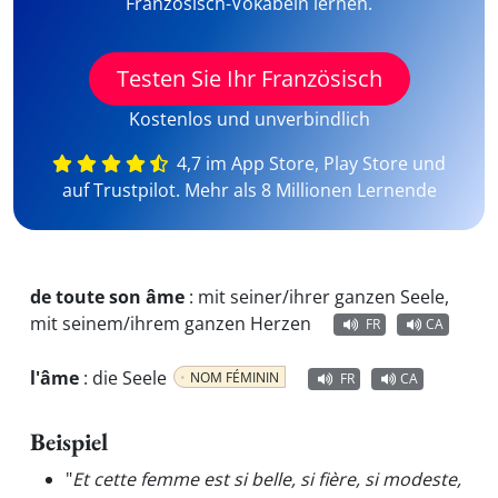
Französisch-Vokabeln lernen.
Testen Sie Ihr Französisch
Kostenlos und unverbindlich
4,7 im App Store, Play Store und
auf Trustpilot. Mehr als 8 Millionen Lernende
de toute son âme
:
mit seiner/ihrer ganzen Seele,
mit seinem/ihrem ganzen Herzen
FR
CA
l'âme
:
die Seele
NOM FÉMININ
FR
CA
Beispiel
"
Et cette femme est si belle, si fière, si modeste,