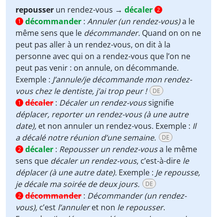
repousser
un rendez-vous →
décaler
2
décommander
:
Annuler (un rendez-vous)
a le
1
même sens que le
décommander.
Quand on on ne
peut pas aller à un rendez-vous, on dit à la
personne avec qui on a rendez-vous que l’on ne
peut pas venir : on annule, on décommande.
Exemple :
J’annule/je décommande mon rendez-
vous chez le dentiste, j’ai trop peur !
DE
décaler
:
Décaler
un rendez-vous
signifie
1
déplacer, reporter un rendez-vous (à une autre
date),
et non annuler un rendez-vous. Exemple :
Il
a décalé notre réunion d’une semaine.
DE
décaler
:
Repousser un rendez-vous
a le même
2
sens que
décaler un rendez-vous
,
c’est-à-dire
le
déplacer (à une autre date).
Exemple :
Je repousse,
je décale ma soirée de deux jours.
DE
décommander
:
Décommander
(un rendez-
2
vous),
c’est
l’annuler
et non
le
repousser
.