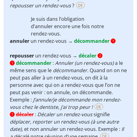
repousser
un rendez-vous
?
DE
Je suis dans l’obligation
d’
annuler
encore une fois notre
rendez-vous.
annuler
un rendez-vous →
décommander
1
repousser
un rendez-vous →
décaler
2
décommander
:
Annuler (un rendez-vous)
a le
1
même sens que le
décommander.
Quand on on ne
peut pas aller à un rendez-vous, on dit à la
personne avec qui on a rendez-vous que l’on ne
peut pas venir : on annule, on décommande.
Exemple :
J’annule/je décommande mon rendez-
vous chez le dentiste, j’ai trop peur !
DE
décaler
:
Décaler
un rendez-vous
signifie
1
déplacer, reporter un rendez-vous (à une autre
date),
et non annuler un rendez-vous. Exemple :
Il
a décalé notre réunion d’une semaine.
DE