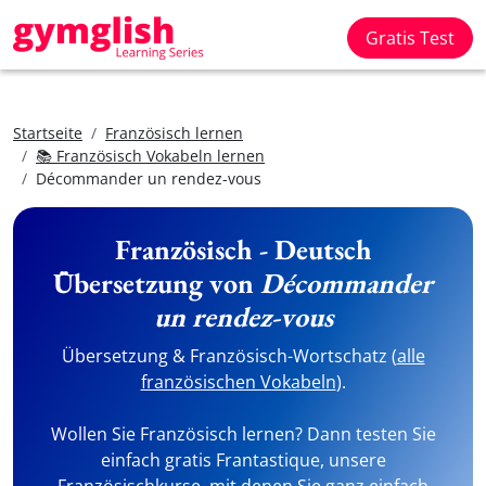
Gratis Test
Startseite
Französisch lernen
📚 Französisch Vokabeln lernen
Décommander un rendez-vous
Französisch - Deutsch
Übersetzung von
Décommander
un rendez-vous
Übersetzung & Französisch-Wortschatz (
alle
französischen Vokabeln
).
Wollen Sie Französisch lernen? Dann testen Sie
einfach gratis Frantastique, unsere