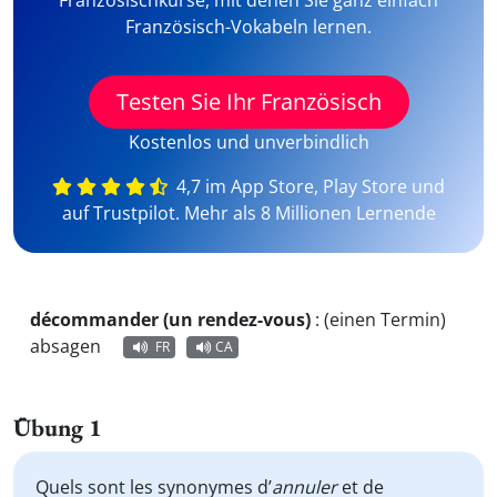
Französischkurse, mit denen Sie ganz einfach
Französisch-Vokabeln lernen.
Testen Sie Ihr Französisch
Kostenlos und unverbindlich
4,7 im App Store, Play Store und
auf Trustpilot. Mehr als 8 Millionen Lernende
décommander (un rendez-vous)
:
(einen Termin)
absagen
FR
CA
Übung 1
Quels sont les synonymes d’
annuler
et de