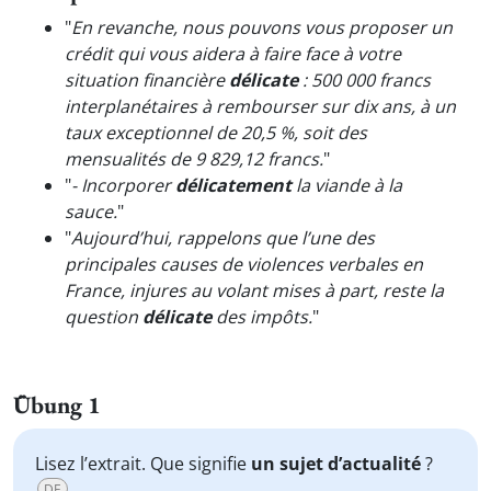
"
En revanche, nous pouvons vous proposer un
crédit qui vous aidera à faire face à votre
situation financière
délicate
: 500 000 francs
interplanétaires à rembourser sur dix ans, à un
taux exceptionnel de 20,5 %, soit des
mensualités de 9 829,12 francs.
"
"
- Incorporer
délicatement
la viande à la
sauce.
"
"
Aujourd’hui, rappelons que l’une des
principales causes de violences verbales en
France, injures au volant mises à part, reste la
question
délicate
des impôts.
"
Übung 1
Lisez l’extrait. Que signifie
un sujet d’actualité
?
DE