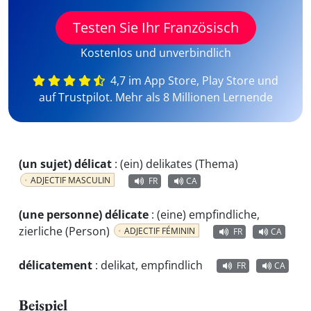
Testen Sie Ihr Französisch
Kostenlos und unverbindlich
4,7 im App Store, Play Store und
auf Trustpilot. Mehr als 8 Millionen Lernende
(un sujet) délicat
:
(ein) delikates (Thema)
ADJECTIF MASCULIN
FR
CA
(une personne) délicate
:
(eine) empfindliche,
zierliche (Person)
ADJECTIF FÉMININ
FR
CA
délicatement
:
delikat, empfindlich
FR
CA
Beispiel