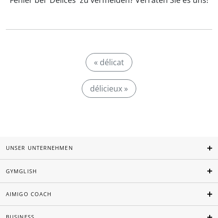
Fehler bei 'Délices' zu vermeiden? Verraten Sie es uns!
« délicat
délicieux »
UNSER UNTERNEHMEN
GYMGLISH
AIMIGO COACH
BUSINESS