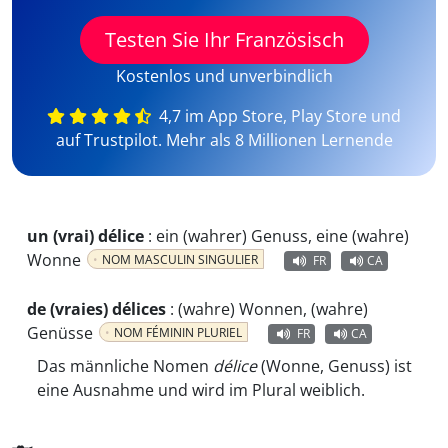
Testen Sie Ihr Französisch
Kostenlos und unverbindlich
4,7 im App Store, Play Store und
auf Trustpilot. Mehr als 8 Millionen Lernende
un (vrai) délice
:
ein (wahrer) Genuss, eine (wahre)
Wonne
NOM MASCULIN SINGULIER
FR
CA
de (vraies) délices
:
(wahre) Wonnen, (wahre)
Genüsse
NOM FÉMININ PLURIEL
FR
CA
Das männliche Nomen
délice
(Wonne, Genuss) ist
eine Ausnahme und wird im Plural weiblich.