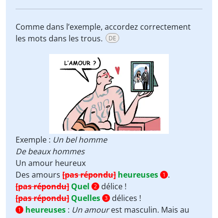
Comme dans l’exemple, accordez correctement
les mots dans les trous.
DE
Exemple :
Un bel homme
De beaux hommes
Un amour heureux
Des amours
[pas répondu]
heureuses
.
1
[pas répondu]
Quel
délice !
2
[pas répondu]
Quelles
délices !
3
heureuses
:
Un amour
est masculin. Mais au
1