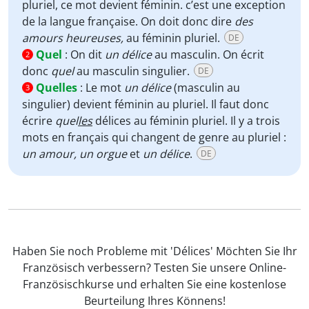
pluriel, ce mot devient féminin. c’est une exception
de la langue française. On doit donc dire
des
amours heureuses,
au féminin pluriel.
DE
Quel
:
On dit
un délice
au masculin. On écrit
2
donc
quel
au masculin singulier.
DE
Quelles
:
Le mot
un délice
(masculin au
3
singulier) devient féminin au pluriel. Il faut donc
écrire
quel
les
délices au féminin pluriel. Il y a trois
mots en français qui changent de genre au pluriel :
un amour, un orgue
et
un délice
.
DE
Haben Sie noch Probleme mit 'Délices' Möchten Sie Ihr
Französisch verbessern? Testen Sie unsere Online-
Französischkurse und erhalten Sie eine kostenlose
Beurteilung Ihres Könnens!