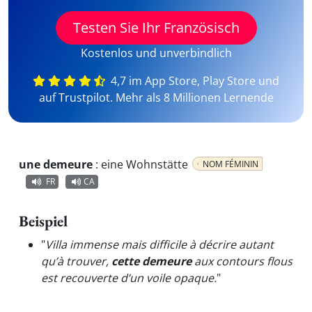
Testen Sie Ihr Französisch
Kostenlos und unverbindlich
4,7 im App Store, Play Store und
auf Trustpilot. Mehr als 8 Millionen Lernende
une demeure
:
eine Wohnstätte
NOM FÉMININ
FR
CA
Beispiel
"
Villa immense mais difficile à décrire autant
qu’à trouver,
cette demeure
aux contours flous
est recouverte d’un voile opaque.
"