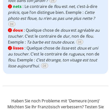
foot dans ton jardin ?
DE
nets
:
Le contraire de
flou
est
net,
c’est-à-dire
2
précis,
que l’on distingue bien. Exemple :
Cette
photo est floue, tu n’en as pas une plus nette ?
DE
doux
:
Quelque chose de
doux
est a
gréable au
2
toucher.
C’est le contraire de
dur,
non de
flou
.
Exemple :
Ta barbe est toute douce.
DE
lisses
:
Quelque chose de
lisse
est
doux et uni
2
au toucher.
C’est le contraire de
rugueux
, non de
flou
. Exemple :
C’est étrange,
ton visage est tout
lisse aujourd’hui.
DE
Haben Sie noch Probleme mit 'Demeure (nom)'
Möchten Sie Ihr Französisch verbessern? Testen Sie