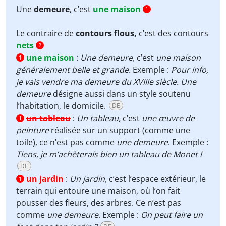
Une
demeure
, c’est
une maison
1
Le contraire de
contours flous,
c’est des contours
nets
2
une maison
:
Une demeure,
c’est
une maison
1
généralement belle et grande.
Exemple :
Pour info,
je vais vendre ma demeure du XVIIIe siècle.
Une
demeure
désigne aussi dans un style soutenu
l’habitation, le domicile.
DE
un tableau
:
Un tableau,
c’est
une œuvre de
1
peinture
réalisée sur un support (comme une
toile), ce n’est pas comme
une demeure
. Exemple :
Tiens, je m’achèterais bien un tableau de Monet !
DE
un jardin
:
Un jardin,
c’est l’espace extérieur, le
1
terrain qui entoure une maison, où l’on fait
pousser des fleurs, des arbres. Ce n’est pas
comme
une demeure
. Exemple :
On peut faire un