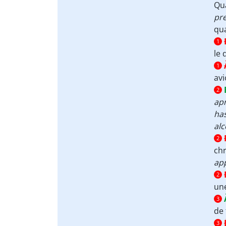
Qu
pr
qua
1
le 
1
avi
2
ap
ha
alc
2
chr
app
2
une
3
de 
3