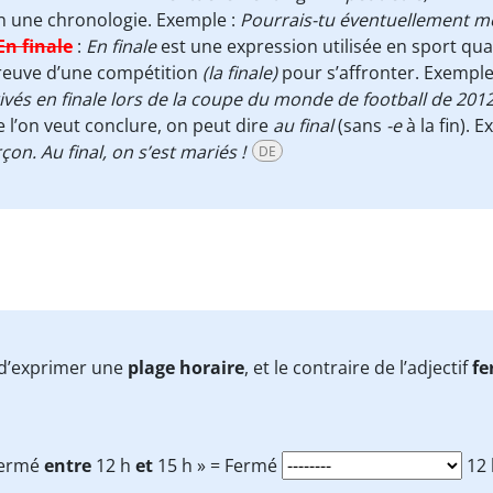
n une chronologie. Exemple :
Pourrais-tu éventuellement me
En finale
:
En finale
est une expression utilisée en sport qua
reuve d’une compétition
(la finale)
pour s’affronter. Exemple
ivés en finale lors de la coupe du monde de football de 2012
 l’on veut conclure, on peut dire
au final
(sans
-e
à la fin). 
çon. Au final, on s’est mariés !
DE
n d’exprimer une
plage horaire
, et le contraire de l’adjectif
fe
Fermé
entre
12 h
et
15 h » = Fermé
12