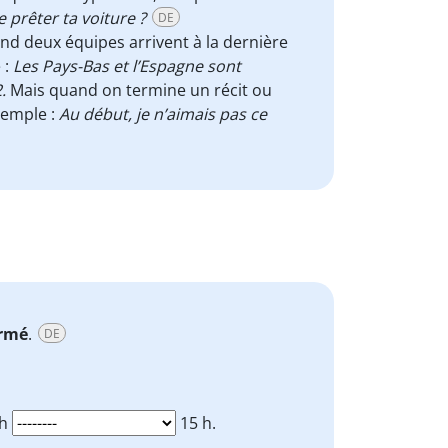
 prêter ta voiture ?
DE
nd deux équipes arrivent à la dernière
 :
Les Pays-Bas et l’Espagne sont
.
Mais quand on termine un récit ou
Exemple :
Au début, je n’aimais pas ce
rmé
.
DE
 h
15 h.