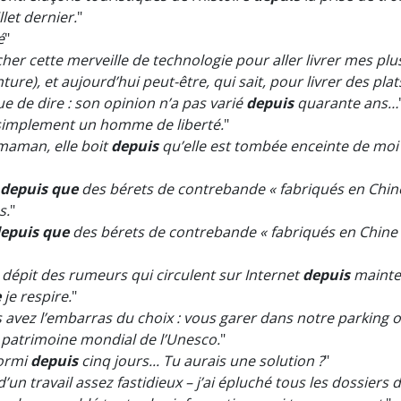
llet dernier.
"
é
"
rcher cette merveille de technologie pour aller livrer mes p
e), et aujourd’hui peut-être, qui sait, pour livrer des plat
 de dire : son opinion n’a pas varié
depuis
quarante ans…
s simplement un homme de liberté.
"
maman, elle boit
depuis
qu’elle est tombée enceinte de moi 
depuis que
des bérets de contrebande « fabriqués en Chine
s.
"
epuis que
des bérets de contrebande « fabriqués en Chine »
dépit des rumeurs qui circulent sur Internet
depuis
mainte
e
je respire.
"
avez l’embarras du choix : vous garer dans notre parking ou
patrimoine mondial de l’Unesco.
"
dormi
depuis
cinq jours... Tu aurais une solution ?
"
e d’un travail assez fastidieux – j’ai épluché tous les dossier