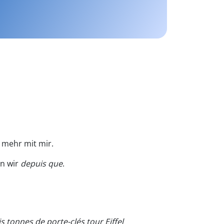
 mehr mit mir.
en wir
depuis que
.
is tonnes de porte-clés tour Eiffel