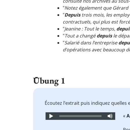
consulté nos archives au sous-
"
Notez également que Gérard Th
"
Depuis
trois mois, les employ
contractuels, qui plus est for
"
Jeanine : Tout le temps,
depui
"
Tout a changé
depuis
le dépar
"
Salarié dans l’entreprise
depu
d’opérations avec beaucoup de
Übung 1
Écoutez l’extrait puis indiquez quelles
Audio
«
A
Player
Po