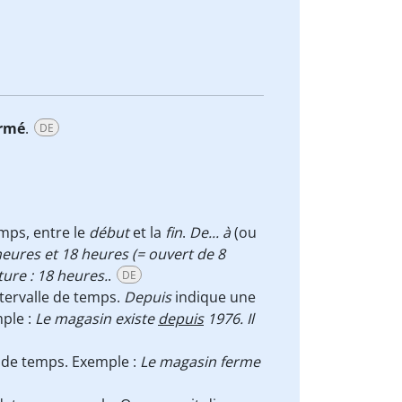
rmé
.
DE
emps, entre le
début
et la
fin
.
De... à
(ou
eures et 18 heures (= ouvert de 8
ure : 18 heures.
.
DE
ntervalle de temps.
Depuis
indique une
mple :
Le magasin existe
depuis
1976. Il
e de temps. Exemple :
Le magasin ferme