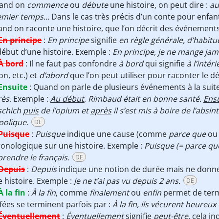
and on
commence
ou
débute
une histoire, on peut dire :
au
emier temps…
Dans le cas très précis d’un conte pour enfant
nd on raconte une histoire, que l’on décrit des événements 
En principe
:
En principe
signifie
en règle générale, d’habitu
début d’une histoire. Exemple :
En principe, je ne mange jama
À bord
:
Il ne faut pas confondre
à bord
qui signifie
à l’intér
on, etc.) et
d’abord
que l’on peut utiliser pour raconter le d
Ensuite
:
Quand on parle de plusieurs événements à la suite
rès
. Exemple :
Au début
, Rimbaud était en bonne santé.
Ensu
schich
puis
de l’opium et
après
il s’est mis à boire de l’absin
oolique.
DE
Puisque
:
Puisque
indique une cause (comme
parce que
o
onologique sur une histoire. Exemple :
Puisque (= parce que)
rendre le français.
DE
Depuis
:
Depuis
indique une notion de durée mais ne donne
 histoire. Exemple :
Je ne t’ai pas vu depuis 2 ans.
DE
À la fin
:
À la fin
, comme
finalement
ou
enfin
permet de termi
fées se terminent parfois par :
À la fin, ils vécurent heureu
Éventuellement
:
Éventuellement
signifie
peut-être,
cela in