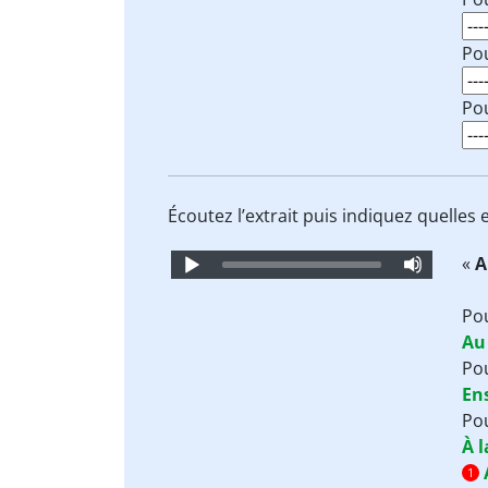
Pou
Pou
Écoutez l’extrait puis indiquez quelles
Audio
«
A
Player
Po
Au
Pou
En
Pou
À l
1