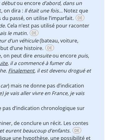
 début
ou encore
d’abord, dans un
, on dira :
Il était une fois…
Notez que
du passé, on utilise l’imparfait.
DE
de
. Cela n’est pas utilisé pour raconter
is le matin.
DE
ieur d’un véhicule
(bateau, voiture,
ébut d’une histoire.
DE
, on peut dire
ensuite
ou encore
puis
,
ite
, il a commencé à fumer du
the.
Finalement
, il est devenu drogué et
u
car
) mais ne donne pas d’indication
 je vais aller vivre en France, je vais
 pas d’indication chronologique sur
ner, de conclure un récit. Les contes
x et eurent beaucoup d’enfants.
DE
dique une hypothèse, une possibilité et