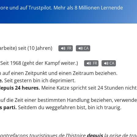
tore und auf Trustpilot. Mehr als 8 Millionen Lernende
arbeite) seit (10 Jahren)
FR
CA
:
Seit 1968 (geht der Kampf weiter.)
FR
CA
ch auf einen Zeitpunkt und einen Zeitraum beziehen.
e.
Seit gestern bin ich deprimiert.
epuis 24 heures.
Meine Katze spricht seit 24 Stunden nicht
auf die Zeit einer bestimmten Handlung beziehen, verwend
s parti.
Seitdem du weggefahren bist, bin ich traurig.
contrefaçons touristiques de l’histoire
depuis
la prise de tro