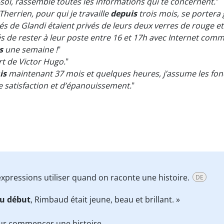
sol, rassemblé toutes les informations qui te concernent.
"
errien, pour qui je travaille
depuis
trois mois, se portera 
és de Glandi étaient privés de leurs deux verres de rouge e
cés de rester à leur poste entre 16 et 17h avec Internet com
s
une semaine !
"
t de Victor Hugo.
"
is
maintenant 37 mois et quelques heures, j’assume les fo
 satisfaction et d’épanouissement.
"
 expressions utiliser quand on raconte une histoire.
DE
u début
, Rimbaud était jeune, beau et brillant. »
ur commencer une histoire