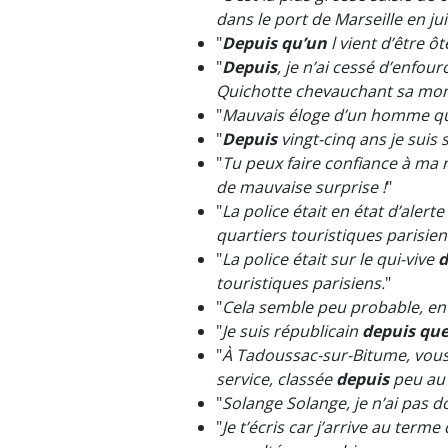
dans le port de Marseille en jui
"
Depuis qu’un
l vient d’être ôt
"
Depuis
, je n’ai cessé d’enfou
Quichotte chevauchant sa montur
"
Mauvais éloge d’un homme que
"
Depuis
vingt-cinq ans je sui
"
Tu peux faire confiance à ma 
de mauvaise surprise !
"
"
La police était en état d’alerte
quartiers touristiques parisien
"
La police était sur le qui-vive
d
touristiques parisiens.
"
"
Cela semble peu probable, en 
"
Je suis républicain
depuis qu
"
À Tadoussac-sur-Bitume, vous 
service, classée
depuis
peu au 
"
Solange Solange, je n’ai pas 
"
Je t’écris car j’arrive au term