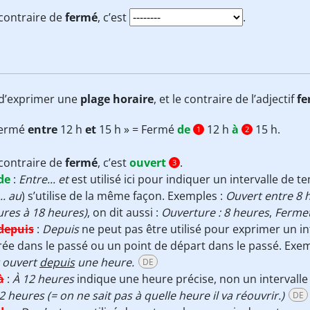
contraire de
fermé
, c’est
.
n d’exprimer une
plage horaire
, et le contraire de l’adjectif
fe
Fermé
entre
12 h
et
15 h » = Fermé
de
12 h
à
15 h.
1
2
contraire de
fermé
, c’est
ouvert
.
3
de
:
Entre... et
est utilisé ici pour indiquer un intervalle de t
.. au
) s’utilise de la même façon. Exemples :
Ouvert entre 8 h
res à 18 heures)
, on dit aussi :
Ouverture : 8 heures
,
Fermet
depuis
:
Depuis
ne peut pas être utilisé pour exprimer un i
ée dans le passé ou un point de départ dans le passé. Exe
t ouvert
depuis
une heure.
DE
à
:
À 12 heures
indique une heure précise, non un intervall
2 heures (= on ne sait pas à quelle heure il va réouvrir.)
DE