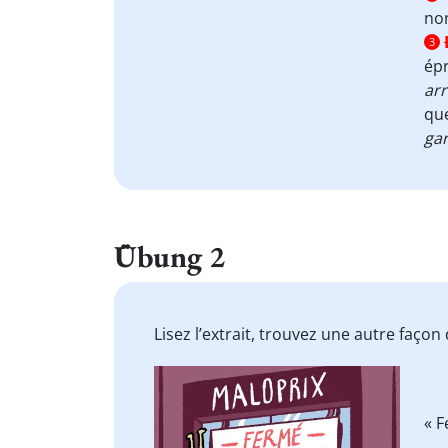
no
3
ép
arr
que
gar
Übung 2
Lisez l’extrait, trouvez une autre faço
« 