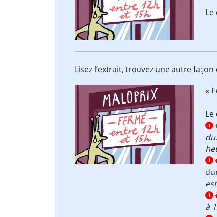
Le 
Lisez l’extrait, trouvez une autre faço
« 
Le 
1
du.
heu
1
dur
es
1
à 1