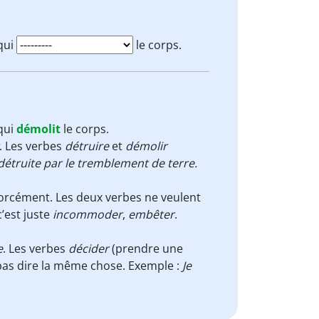
 qui
le corps.
 qui
démolit
le corps.
. Les verbes
détruire
et
démolir
détruite par le tremblement de terre.
orcément. Les deux verbes ne veulent
c’est juste
incommoder
,
embêter
.
e
. Les verbes
décider
(prendre une
 pas dire la même chose. Exemple :
Je