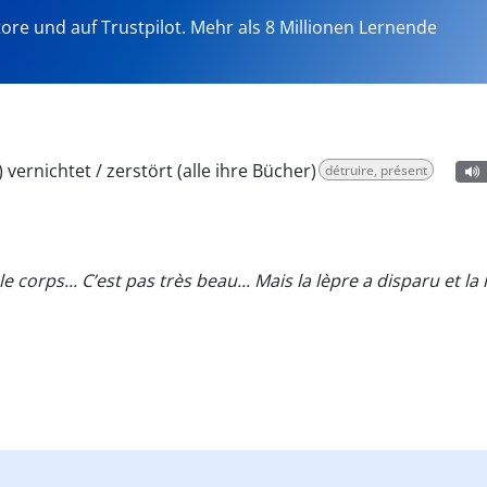
tore und auf Trustpilot. Mehr als 8 Millionen Lernende
) vernichtet / zerstört (alle ihre Bücher)
détruire, présent
le corps... C’est pas très beau... Mais la lèpre a disparu et 