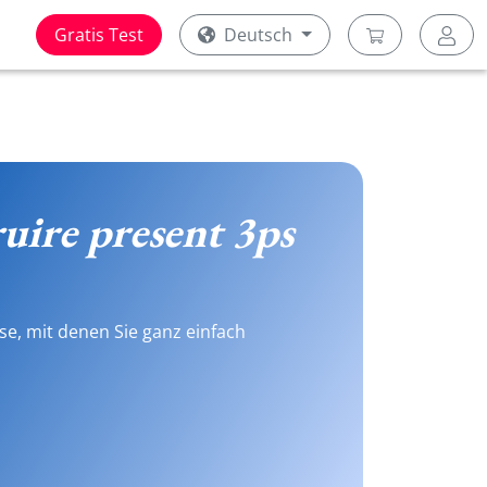
Gratis Test
Deutsch
uire present 3ps
se, mit denen Sie ganz einfach