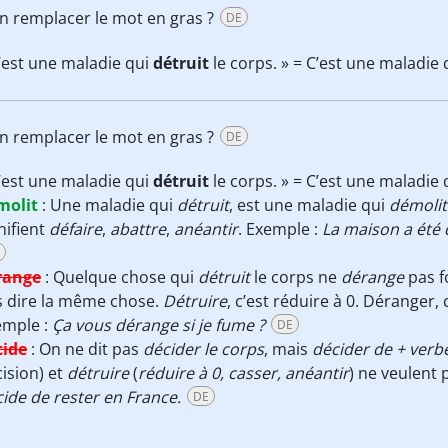
on remplacer le mot en gras ?
DE
’est une maladie qui
détruit
le corps. » = C’est une maladie
on remplacer le mot en gras ?
DE
’est une maladie qui
détruit
le corps. » = C’est une maladie
molit
:
Une maladie qui
détruit
, est une maladie qui
démolit
nifient
défaire
,
abattre
,
anéantir
. Exemple :
La maison a été 
range
:
Quelque chose qui
détruit
le corps ne
dérange
pas f
s dire la même chose.
Détruire
, c’est réduire à 0. Déranger, 
emple :
Ça vous dérange si je fume ?
DE
cide
:
On ne dit pas
décider le corps
, mais
décider de + verb
ision) et
détruire
(
réduire à 0, casser, anéantir
) ne veulent
ide de rester en France.
DE