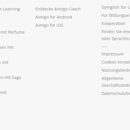
Gymglish für
e Learning
Entdecke Aimigo Coach
Für Bildungse
Aimigo for Android
Kooperation
Aimigo for iOS
Finden Sie ei
n mit Perfume
oder Sprachtr
----
nen mit
Impressum
Cookies einste
n mit
Nutzungsbedi
nen mit Saga
Allgemeine
Geschäftsbed
 mit
Datenschutzb