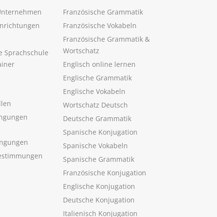
 Unternehmen
Französische Grammatik
inrichtungen
Französische Vokabeln
Französische Grammatik &
Wortschatz
ne Sprachschule
ainer
Englisch online lernen
Englische Grammatik
Englische Vokabeln
llen
Wortschatz Deutsch
ngungen
Deutsche Grammatik
Spanische Konjugation
ingungen
Spanische Vokabeln
estimmungen
Spanische Grammatik
Französische Konjugation
Englische Konjugation
Deutsche Konjugation
Italienisch Konjugation