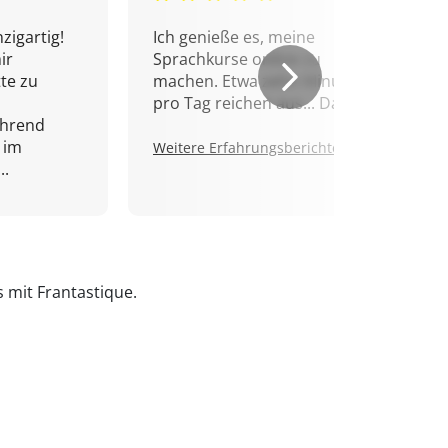
zigartig!
Ich genieße es, meine
ir
Sprachkurse online zu
tte zu
machen. Etwa zehn Minuten
pro Tag reichen aus... Danke!
ährend
 im
Weitere Erfahrungsberichte.
..
s mit Frantastique.