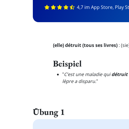
4,7 im App Store, Play S
(elle) détruit (tous ses livres)
:
(sie
Beispiel
"
C’est une maladie qui
détruit
lèpre a disparu.
"
Übung 1