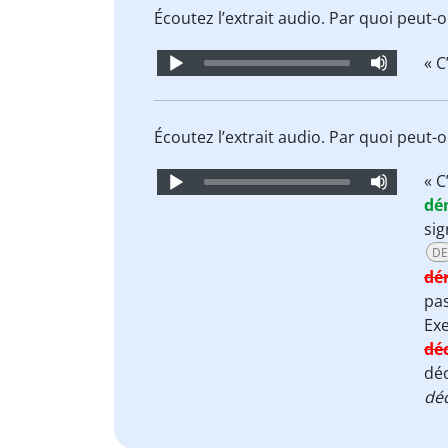
Écoutez l’extrait audio. Par quoi peut-
Audio
« C
Player
Écoutez l’extrait audio. Par quoi peut-
Audio
« C
Player
dé
sig
DE
dé
pa
Ex
dé
déc
déc