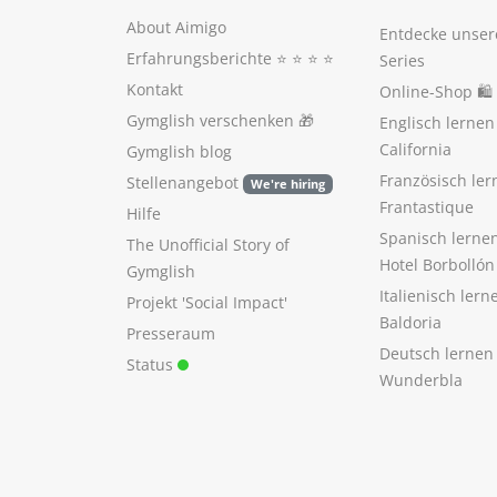
About Aimigo
Entdecke unser
Erfahrungsberichte
⭐️ ⭐️ ⭐️ ⭐️
Series
Kontakt
Online-Shop 🛍
Gymglish verschenken
🎁
Englisch lerne
California
Gymglish blog
Französisch ler
Stellenangebot
We're hiring
Frantastique
Hilfe
Spanisch lerne
The Unofficial Story of
Hotel Borbollón
Gymglish
Italienisch ler
Projekt 'Social Impact'
Baldoria
Presseraum
Deutsch lernen
Status
Wunderbla