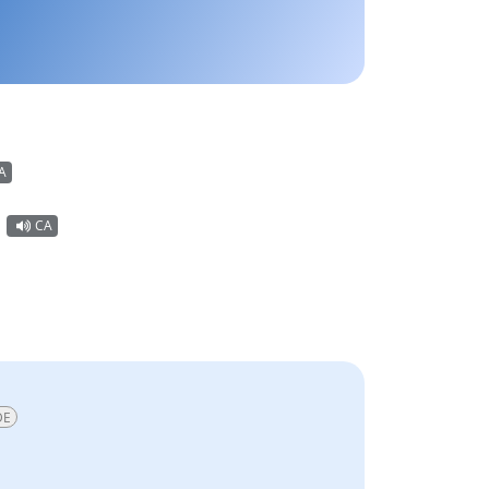
A
CA
DE