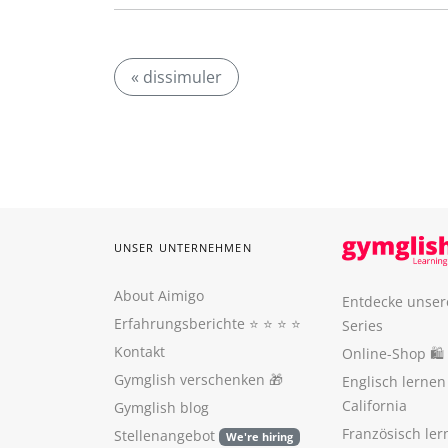
« dissimuler
UNSER UNTERNEHMEN
About Aimigo
Entdecke unser
Erfahrungsberichte
⭐️ ⭐️ ⭐️ ⭐️
Series
Kontakt
Online-Shop 🛍
Gymglish verschenken
🎁
Englisch lerne
California
Gymglish blog
Französisch ler
Stellenangebot
We're hiring