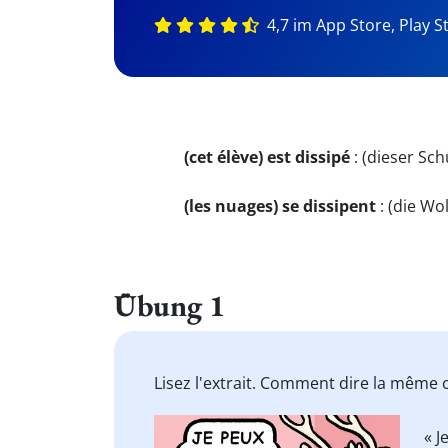
4,7 im App Store, Play S
(cet élève) est dissipé
:
(dieser Sch
(les nuages) se dissipent
:
(die Wol
Übung 1
Lisez l'extrait. Comment dire la même
« J