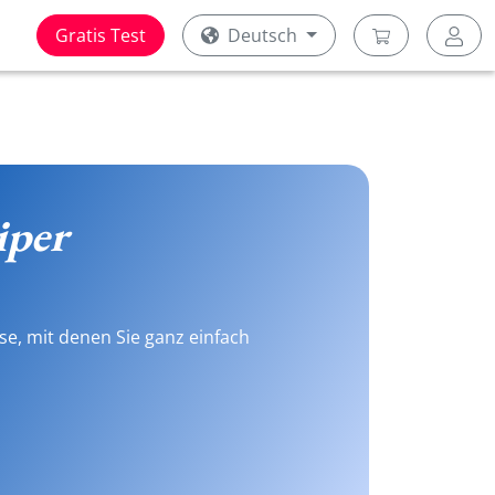
Gratis Test
Deutsch
iper
se, mit denen Sie ganz einfach