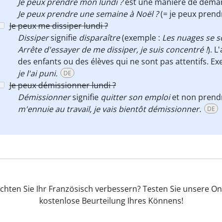
Je peux prendre mon lundi ?
est une manière de deman
Je peux prendre une semaine à Noël ?
(= je peux prend
Je peux me dissiper lundi ?
Dissiper
signifie
disparaître
(exemple :
Les nuages se s
Arrête d'essayer de me dissiper, je suis concentré !
). L
des enfants ou des élèves qui ne sont pas attentifs. E
je l'ai puni.
DE
Je peux démissionner lundi ?
Démissionner
signifie
quitter son emploi
et non prendr
m'ennuie au travail, je vais bientôt démissionner.
DE
hten Sie Ihr Französisch verbessern? Testen Sie unsere On
kostenlose Beurteilung Ihres Könnens!