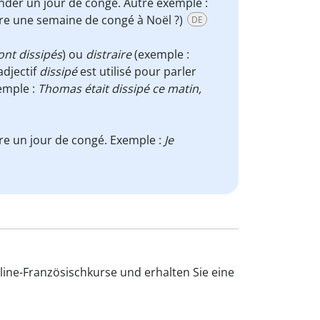
der un jour de congé. Autre exemple :
re une semaine de congé à Noël ?)
DE
ont dissipés
) ou
distraire
(exemple :
'adjectif
dissipé
est utilisé pour parler
xemple :
Thomas était dissipé ce matin,
e un jour de congé. Exemple :
Je
line-Französischkurse und erhalten Sie eine