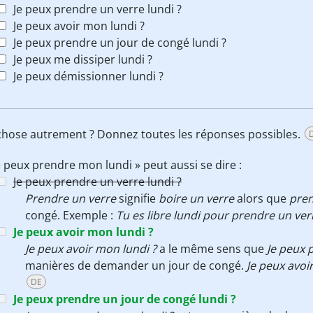
Je peux prendre un verre lundi ?
Je peux avoir mon lundi ?
Je peux prendre un jour de congé lundi ?
Je peux me dissiper lundi ?
Je peux démissionner lundi ?
 chose autrement ? Donnez toutes les réponses possibles.
e peux prendre mon lundi » peut aussi se dire :
Je peux prendre un verre lundi ?
Prendre un verre
signifie
boire un verre
alors que
pren
congé. Exemple :
Tu es libre lundi pour prendre un ver
Je peux avoir mon lundi ?
Je peux avoir mon lundi ?
a le même sens que
Je peux 
manières de demander un jour de congé.
Je peux avoi
DE
Je peux prendre un jour de congé lundi ?