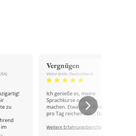
Vergnügen
USA)
Victor (Köln, Deutschland)
zigartig!
Ich genieße es, meine
ir
Sprachkurse online zu
tte zu
machen. Etwa zehn Minuten
pro Tag reichen aus... Danke!
ährend
 im
Weitere Erfahrungsberichte.
..