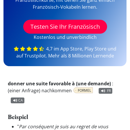
Französischkurse, mit denen Sie ganz einfach
Französisch-Vokabeln lernen.
Testen Sie Ihr Französisch
Kostenlos und unverbindlich
4,7 im App Store, Play Store und
auf Trustpilot. Mehr als 8 Millionen Lernende
donner une suite favorable à (une demande)
:
(einer Anfrage) nachkommen
FORMEL
FR
CA
Beispiel
"
Par conséquent je suis au regret de vous