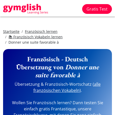
Gratis Test
Startseite
Französisch lernen
📚 Französisch Vokabeln lernen
Donner une suite favorable à
Französisch - Deutsch
Übersetzung von
Donner une
suite favorable à
Übersetzung & Französisch-Wortschatz (
alle
französischen Vokabeln
).
Wollen Sie Französisch lernen? Dann testen Sie
einfach gratis Frantastique, unsere