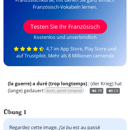
Französischkurse, mit denen Sie ganz einfach
Französisch-Vokabeln lernen.
Testen Sie Ihr Französisch
Kostenlos und unverbindlich
4,7 im App Store, Play Store und
auf Trustpilot. Mehr als 8 Millionen Lernende
(la guerre) a duré (trop longtemps)
:
(der Krieg) hat
(lange) gedauert
durer, passé composé
FR
CA
Übung 1
Regardez cette image.
J’ai bu
est au passé