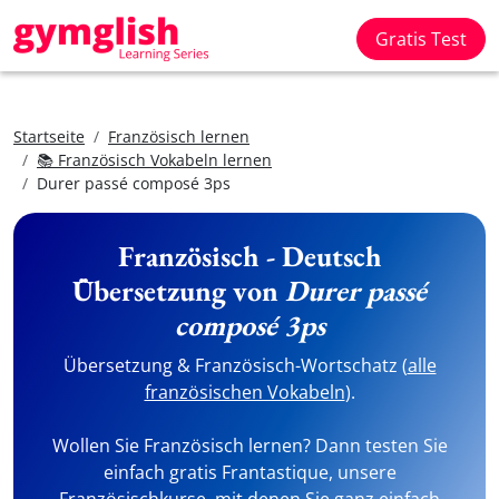
Gratis Test
Startseite
Französisch lernen
📚 Französisch Vokabeln lernen
Durer passé composé 3ps
Französisch - Deutsch
Übersetzung von
Durer passé
composé 3ps
Übersetzung & Französisch-Wortschatz (
alle
französischen Vokabeln
).
Wollen Sie Französisch lernen? Dann testen Sie
einfach gratis Frantastique, unsere