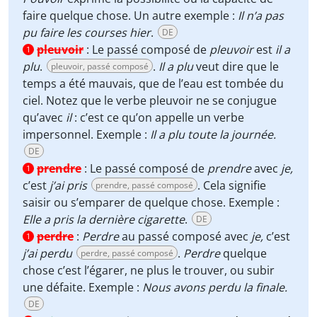
faire quelque chose. Un autre exemple :
Il n’a pas
pu faire les courses hier
.
DE
pleuvoir
:
Le passé composé de
pleuvoir
est
il a
1
plu
.
.
Il a plu
veut dire que le
pleuvoir, passé composé
temps a été mauvais, que de l’eau est tombée du
ciel. Notez que le verbe pleuvoir ne se conjugue
qu’avec
il
: c’est ce qu’on appelle un verbe
impersonnel. Exemple :
Il a plu toute la journée.
DE
prendre
:
Le passé composé de
prendre
avec
je,
1
c’est
j’ai pris
. Cela signifie
prendre, passé composé
saisir ou s’emparer de quelque chose. Exemple :
Elle a pris la dernière cigarette
.
DE
perdre
:
Perdre
au passé composé avec
je,
c’est
1
j’ai perdu
.
Perdre
quelque
perdre, passé composé
chose c’est l’égarer, ne plus le trouver, ou subir
une défaite. Exemple :
Nous avons perdu la finale.
DE