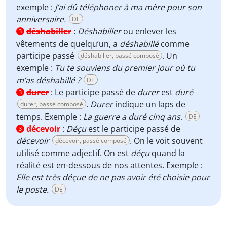
exemple :
J’ai dû téléphoner à ma mère pour son
anniversaire.
DE
déshabiller
:
Déshabiller
ou enlever les
3
vêtements de quelqu’un, a
déshabillé
comme
participe passé
. Un
déshabiller, passé composé
exemple :
Tu te souviens du premier jour où tu
m’as déshabillé ?
DE
durer
:
Le participe passé de
durer
est
duré
3
.
Durer
indique un laps de
durer, passé composé
temps. Exemple :
La guerre a duré cinq ans
.
DE
décevoir
:
Déçu
est le participe passé de
3
décevoir
. On le voit souvent
décevoir, passé composé
utilisé comme adjectif. On est
déçu
quand la
réalité est en-dessous de nos attentes. Exemple :
Elle est très déçue de ne pas avoir été choisie pour
le poste.
DE