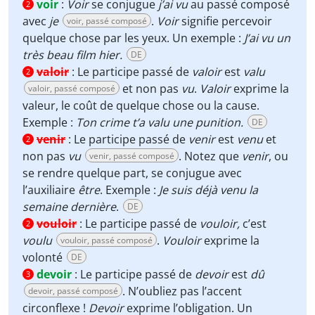
voir
:
Voir
se conjugue
j’ai vu
au passé composé
2
avec
je
.
Voir
signifie percevoir
voir, passé composé
quelque chose par les yeux. Un exemple :
J’ai vu un
très beau film hier.
DE
valoir
:
Le participe passé de
valoir
est
valu
2
et non pas
vu
.
Valoir
exprime la
valoir, passé composé
valeur, le coût de quelque chose ou la cause.
Exemple :
Ton crime t’a valu une punition.
DE
venir
:
Le participe passé de
venir
est
venu
et
2
non pas
vu
. Notez que
venir
, ou
venir, passé composé
se rendre quelque part, se conjugue avec
l’auxiliaire
être
. Exemple :
Je suis déjà venu la
semaine dernière
.
DE
vouloir
:
Le participe passé de
vouloir,
c’est
2
voulu
.
Vouloir
exprime la
vouloir, passé composé
volonté
DE
devoir
:
Le participe passé de
devoir
est
dû
3
. N’oubliez pas l’accent
devoir, passé composé
circonflexe !
Devoir
exprime l’obligation. Un