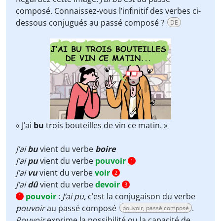
composé. Connaissez-vous l’infinitif des verbes ci-
dessous conjugués au passé composé ?
DE
« J’ai
bu
trois bouteilles de vin ce matin. »
J’ai
bu
vient du verbe
boire
J’ai
pu
vient du verbe
pouvoir
1
J’ai
vu
vient du verbe
voir
2
J’ai
dû
vient du verbe
devoir
3
pouvoir
:
J’ai pu,
c’est la conjugaison du verbe
1
pouvoir
au passé composé
.
pouvoir, passé composé
Pouvoir
exprime la possibilité ou la capacité de