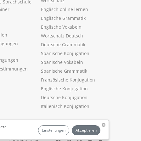
Wortschatz
ne Sprachschule
ainer
Englisch online lernen
Englische Grammatik
Englische Vokabeln
llen
Wortschatz Deutsch
ngungen
Deutsche Grammatik
Spanische Konjugation
ingungen
Spanische Vokabeln
estimmungen
Spanische Grammatik
Französische Konjugation
Englische Konjugation
Deutsche Konjugation
Italienisch Konjugation
sere
Einstellungen
Akzeptieren
©Aimigo 2026