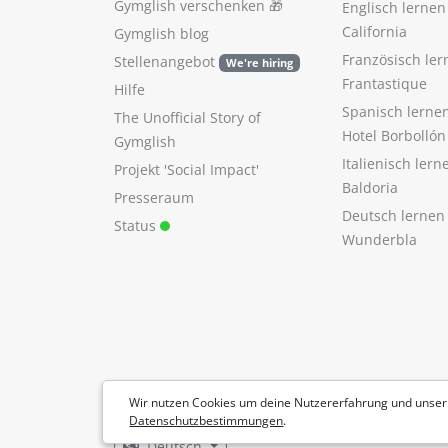
Gymglish verschenken
🎁
Englisch lerne
California
Gymglish blog
Französisch ler
Stellenangebot
We're hiring
Frantastique
Hilfe
Spanisch lerne
The Unofficial Story of
Hotel Borbollón
Gymglish
Italienisch ler
Projekt 'Social Impact'
Baldoria
Presseraum
Deutsch lernen
Status
Wunderbla
Wir nutzen Cookies um deine Nutzererfahrung und unser
Datenschutzbestimmungen
.
Deutsch