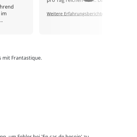
pro Tag reichen aus... Danke!
ährend
 im
Weitere Erfahrungsberichte.
..
s mit Frantastique.
pp, um Fehler bei 'En cas de besoin' zu