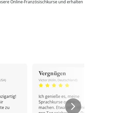
nsere Online-Französischkurse und erhalten
Vergnügen
USA)
Victor (Köln, Deutschland)
zigartig!
Ich genieße es, meine
ir
Sprachkurse online zu
tte zu
machen. Etwa zehn Minuten