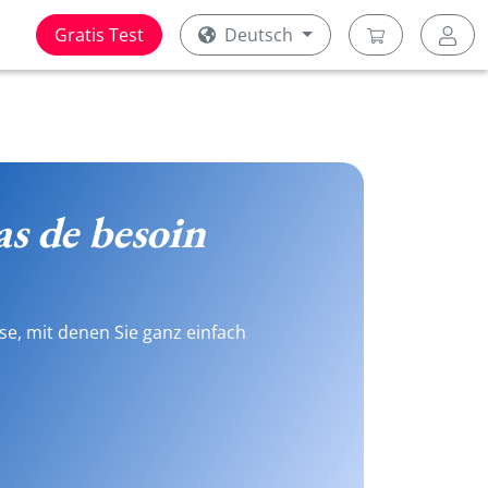
Gratis Test
Deutsch
as de besoin
se, mit denen Sie ganz einfach