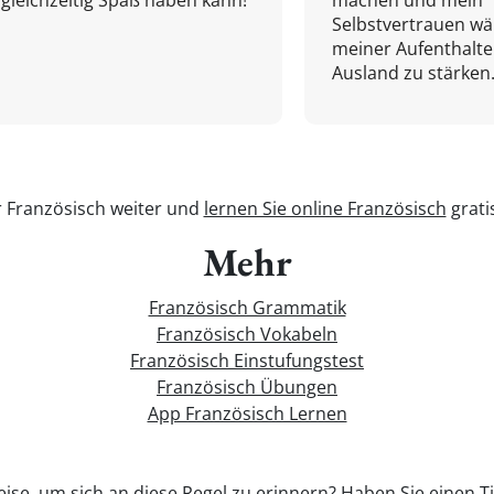
gleichzeitig Spaß haben kann!
machen und mein
Selbstvertrauen w
meiner Aufenthalte
Ausland zu stärken.
r Französisch weiter und
lernen Sie online Französisch
grati
Mehr
Französisch Grammatik
Französisch Vokabeln
Französisch Einstufungstest
Französisch Übungen
App Französisch Lernen
eise, um sich an diese Regel zu erinnern? Haben Sie einen Ti