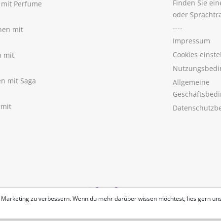
Finden Sie ei
n mit Perfume
oder Sprachtr
----
nen mit
Impressum
Cookies einste
n mit
Nutzungsbedi
nen mit Saga
Allgemeine
Geschäftsbed
 mit
Datenschutzb
 Marketing zu verbessern. Wenn du mehr darüber wissen möchtest, lies gern un