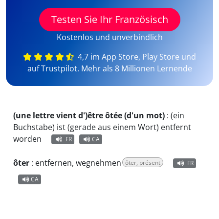
Testen Sie Ihr Französisch
Kostenlos und unverbindlich
4,7 im App Store, Play Store und
auf Trustpilot. Mehr als 8 Millionen Lernende
(une lettre vient d')être ôtée (d'un mot)
:
(ein
Buchstabe) ist (gerade aus einem Wort) entfernt
worden
FR
CA
ôter
:
entfernen, wegnehmen
ôter, présent
FR
CA