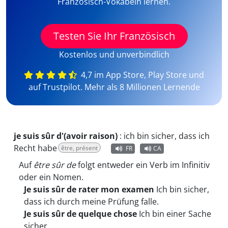
Französisch-Vokabeln lernen.
Testen Sie Ihr Französisch
Kostenlos und unverbindlich
4,7 im App Store, Play Store und
auf Trustpilot. Mehr als 8 Millionen Lernende
je suis sûr d'(avoir raison)
:
ich bin sicher, dass ich
Recht habe
être, présent
FR
CA
Auf
être sûr de
folgt entweder ein Verb im Infinitiv
oder ein Nomen.
Je suis sûr de rater mon examen
Ich bin sicher,
dass ich durch meine Prüfung falle.
Je suis sûr de quelque chose
Ich bin einer Sache
sicher.