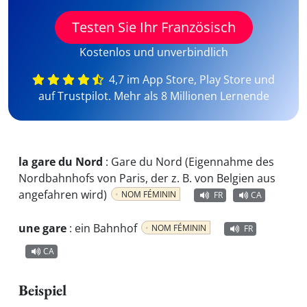
Testen Sie Ihr Französisch
Kostenlos und unverbindlich
4,7 im App Store, Play Store und
auf Trustpilot. Mehr als 8 Millionen Lernende
la gare du Nord
:
Gare du Nord (Eigennahme des
Nordbahnhofs von Paris, der z. B. von Belgien aus
angefahren wird)
NOM FÉMININ
FR
CA
une gare
:
ein Bahnhof
NOM FÉMININ
FR
CA
Beispiel