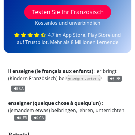
Testen Sie Ihr Französisch
Kostenlos und unverbindlich
4,7 im App Store, Play Store und
auf Trustpilot. Mehr als 8 Millionen Lernende
il enseigne (le français aux enfants)
:
er bringt
(Kindern Französisch) bei
enseigner, présent
FR
CA
enseigner (quelque chose à quelqu'un)
:
(jemandem etwas) beibringen, lehren, unterrichten
FR
CA
Beispiel