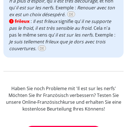
n'a plus d'espoir,
qu'
il est très découragé,
et non
qu'
il est sur les nerfs
. Exemple :
Renouer avec ton
ex est un choix désespéré
.
DE
frileux
:
Il est frileux
signifie qu'
il ne supporte
3
pas le froid
,
il est très sensible au froid
. Cela n'a
pas le même sens qu'
il est sur les nerfs
. Exemple :
Je suis tellement frileux que je dors avec trois
couvertures.
DE
Haben Sie noch Probleme mit 'Il est sur les nerfs'
Möchten Sie Ihr Französisch verbessern? Testen Sie
unsere Online-Französischkurse und erhalten Sie eine
kostenlose Beurteilung Ihres Könnens!