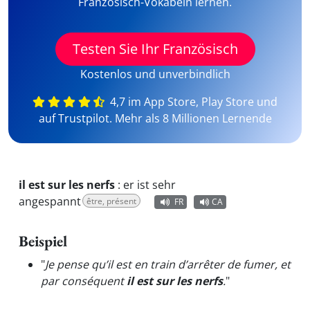
Französisch-Vokabeln lernen.
Testen Sie Ihr Französisch
Kostenlos und unverbindlich
4,7 im App Store, Play Store und
auf Trustpilot. Mehr als 8 Millionen Lernende
il est sur les nerfs
:
er ist sehr
angespannt
être, présent
FR
CA
Beispiel
"
Je pense qu’il est en train d’arrêter de fumer, et
par conséquent
il est sur les nerfs
.
"