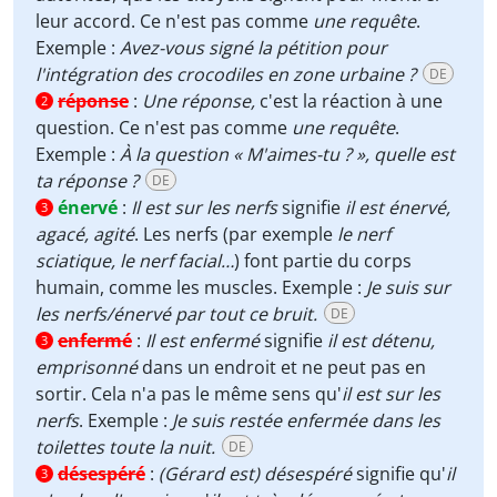
leur accord. Ce n'est pas comme
une requête
.
Exemple :
Avez-vous signé la pétition pour
l'intégration des crocodiles en zone urbaine ?
DE
réponse
:
Une réponse,
c'est la réaction à une
2
question. Ce n'est pas comme
une requête
.
Exemple :
À la question « M'aimes-tu ? », quelle est
ta réponse ?
DE
énervé
:
Il est sur les nerfs
signifie
il est énervé,
3
agacé, agité
. Les nerfs (par exemple
le nerf
sciatique, le nerf facial…
) font partie du corps
humain, comme les muscles. Exemple :
Je suis sur
les nerfs/énervé par tout ce bruit.
DE
enfermé
:
Il est enfermé
signifie
il est détenu,
3
emprisonné
dans un endroit et ne peut pas en
sortir. Cela n'a pas le même sens qu'
il est sur les
nerfs
. Exemple :
Je suis restée enfermée dans les
toilettes toute la nuit.
DE
désespéré
:
(Gérard est) désespéré
signifie qu'
il
3