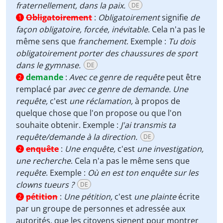
fraternellement, dans la paix.
DE
Obligatoirement
:
Obligatoirement
signifie
de
1
façon obligatoire, forcée, inévitable
. Cela n'a pas le
même sens que
franchement
. Exemple :
Tu dois
obligatoirement porter des chaussures de sport
dans le gymnase.
DE
demande
:
Avec ce genre de requête
peut être
2
remplacé par
avec ce genre de demande.
Une
requête,
c'est
une réclamation,
à propos de
quelque chose que l'on propose ou que l'on
souhaite obtenir. Exemple :
J'ai transmis ta
requête/demande à la direction.
DE
enquête
:
Une enquête,
c'est
une investigation,
2
une recherche
. Cela n'a pas le même sens que
requête
. Exemple :
Où en est ton enquête sur les
clowns tueurs ?
DE
pétition
:
Une pétition,
c'est
une plainte
écrite
2
par un groupe de personnes et adressée aux
autorités, que les citoyens signent pour montrer