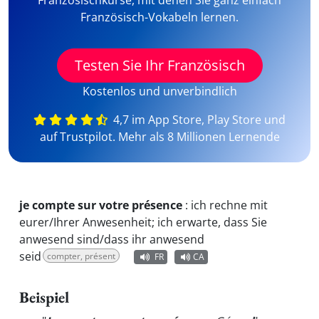
Französischkurse, mit denen Sie ganz einfach
Französisch-Vokabeln lernen.
Testen Sie Ihr Französisch
Kostenlos und unverbindlich
4,7 im App Store, Play Store und
auf Trustpilot. Mehr als 8 Millionen Lernende
je compte sur votre présence
:
ich rechne mit
eurer/Ihrer Anwesenheit; ich erwarte, dass Sie
anwesend sind/dass ihr anwesend
seid
compter, présent
FR
CA
Beispiel