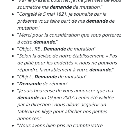
"
Par le présent courrier, je me permets de vous
soumettre ma
demande
de mutation.
"
"
Congelé le 5 mai 1821, je souhaite par la
présente vous faire part de ma
demande
de
mutation.
"
"
Merci pour la considération que vous porterez
à cette
demande
.
"
"
Objet : RE :
Demande
de mutation
"
"
Selon la devise de notre établissement, « Pas
de pitié pour les endettés », nous ne pouvons
répondre favorablement à votre
demande
.
"
"
Objet :
Demande
de mutation
"
"
Demande
de réunion
"
"
Je suis heureuse de vous annoncer que ma
demande
du 19 juin 2007 a enfin été validée
par la direction : nous allons acquérir un
tableau en liège pour afficher nos petites
annonces.
"
"
Nous avons bien pris en compte votre