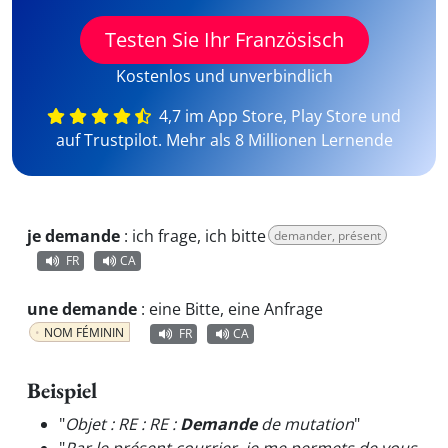
Testen Sie Ihr Französisch
Kostenlos und unverbindlich
4,7 im App Store, Play Store und
auf Trustpilot. Mehr als 8 Millionen Lernende
je demande
:
ich frage, ich bitte
demander, présent
FR
CA
une demande
:
eine Bitte, eine Anfrage
NOM FÉMININ
FR
CA
Beispiel
"
Objet : RE : RE :
Demande
de mutation
"