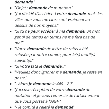
demande
.
"
"
Objet :
demande
de mutation.
"
"
J’ai décidé d’accéder à votre
demande
, mais les
villes que vous me citez sont vraiment au-
dessus de nos moyens.
"
"
Si tu ne peux accéder à ma
demande
, un mot
gentil de temps en temps ne me fera pas de
mal.
"
"
Votre
demande
de lettre de refus a été
refusée par notre comité, pour le(s) motif(s)
suivant(s)
"
"
Si votre tata le
demande
...
"
"
Veuillez donc ignorer ma
demande
, je reste en
poste.
"
"
- Alors
je demande
le 440... 2 ?
"
"
J’accuse réception de votre
demande
de
mutation et je vous remercie de l’attachement
que vous portez à l’AIGF.
"
"
- le comité a rejeté la
demande
"