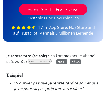
Testen Sie Ihr Französisch
Kostenlos und unverbindlich
4,7 im App Store, Play Store und
auf Trustpilot. Mehr als 8 Millionen Lernende
je rentre tard (ce soir)
:
ich komme (heute Abend)
spät zurück
rentrer, présent
FR
CA
Beispiel
"
N’oubliez pas que
je rentre tard
ce soir et que
je ne pourrai pas préparer votre dîner.
"