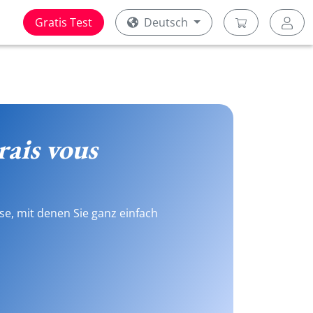
Gratis Test
Deutsch
erais vous
se, mit denen Sie ganz einfach