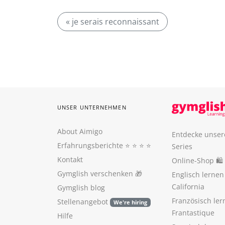
« je serais reconnaissant
UNSER UNTERNEHMEN
About Aimigo
Entdecke unser
Erfahrungsberichte
⭐️ ⭐️ ⭐️ ⭐️
Series
Kontakt
Online-Shop 🛍
Gymglish verschenken
🎁
Englisch lerne
California
Gymglish blog
Französisch ler
Stellenangebot
We're hiring
Frantastique
Hilfe