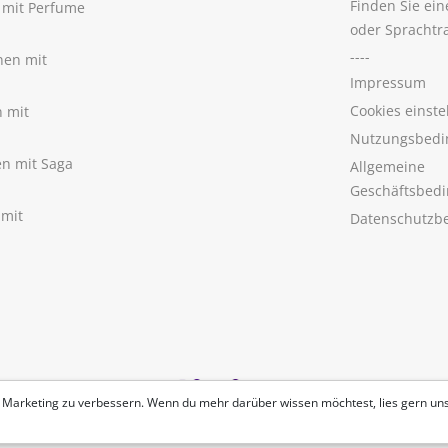
Finden Sie ei
n mit Perfume
oder Sprachtr
----
nen mit
Impressum
Cookies einste
n mit
Nutzungsbedi
nen mit Saga
Allgemeine
Geschäftsbed
 mit
Datenschutzb
 Marketing zu verbessern. Wenn du mehr darüber wissen möchtest, lies gern un