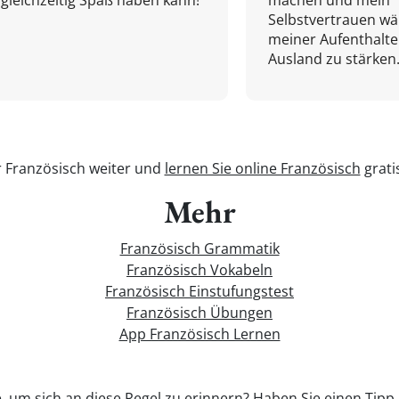
gleichzeitig Spaß haben kann!
machen und mein
Selbstvertrauen w
meiner Aufenthalte
Ausland zu stärken.
r Französisch weiter und
lernen Sie online Französisch
grati
Mehr
Französisch Grammatik
Französisch Vokabeln
Französisch Einstufungstest
Französisch Übungen
App Französisch Lernen
, um sich an diese Regel zu erinnern? Haben Sie einen Tipp,