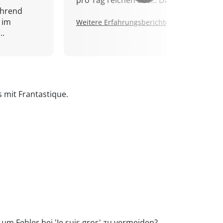
pro Tag reichen aus... Danke!
ährend
 im
Weitere Erfahrungsberichte.
..
s mit Frantastique.
 um Fehler bei 'Je suis gros' zu vermeiden?