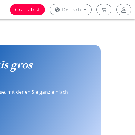
Gratis Test
Deutsch
is gros
se, mit denen Sie ganz einfach