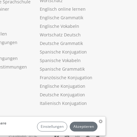
Wortschatz
ne Sprachschule
ainer
Englisch online lernen
Englische Grammatik
Englische Vokabeln
llen
Wortschatz Deutsch
ngungen
Deutsche Grammatik
Spanische Konjugation
ingungen
Spanische Vokabeln
estimmungen
Spanische Grammatik
Französische Konjugation
Englische Konjugation
Deutsche Konjugation
Italienisch Konjugation
sere
Einstellungen
Akzeptieren
©Aimigo 2026