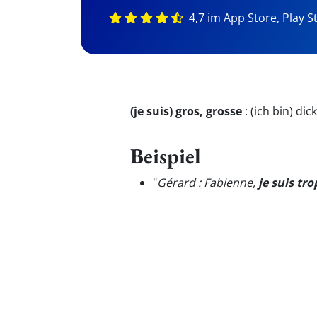
4,7 im App Store, Play S
(je suis) gros, grosse
:
(ich bin) dic
Beispiel
"
Gérard : Fabienne,
je suis tro