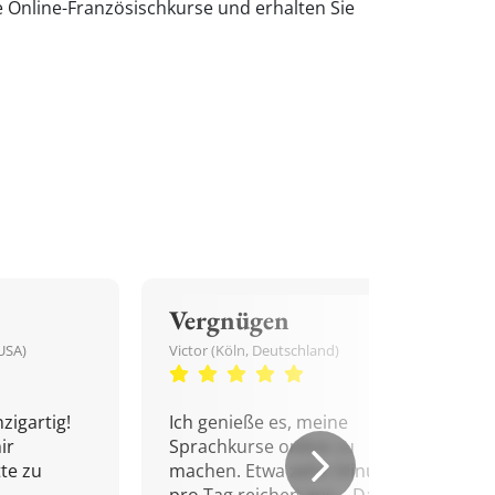
e Online-Französischkurse und erhalten Sie
Vergnügen
USA)
Victor (Köln, Deutschland)
zigartig!
Ich genieße es, meine
ir
Sprachkurse online zu
tte zu
machen. Etwa zehn Minuten