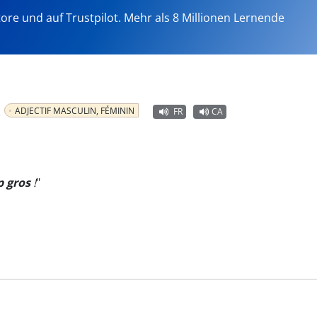
tore und auf Trustpilot. Mehr als 8 Millionen Lernende
k
ADJECTIF MASCULIN, FÉMININ
FR
CA
p gros
!
"