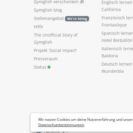
Gymglish verschenken
🎁
Englisch lerne
California
Gymglish blog
Französisch ler
Stellenangebot
We're hiring
Frantastique
Hilfe
Spanisch lerne
The Unofficial Story of
Hotel Borbollón
Gymglish
Italienisch ler
Projekt 'Social Impact'
Baldoria
Presseraum
Deutsch lernen
Status
Wunderbla
Wir nutzen Cookies um deine Nutzererfahrung und unser
Datenschutzbestimmungen
.
Deutsch