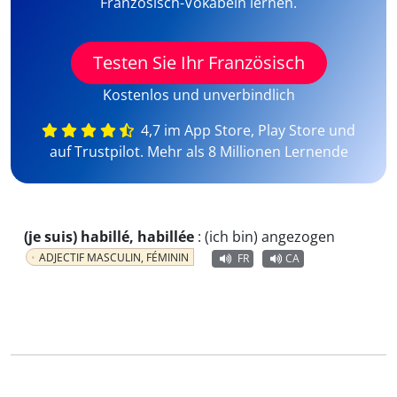
Französisch-Vokabeln lernen.
Testen Sie Ihr Französisch
Kostenlos und unverbindlich
4,7 im App Store, Play Store und
auf Trustpilot. Mehr als 8 Millionen Lernende
(je suis) habillé, habillée
:
(ich bin) angezogen
ADJECTIF MASCULIN, FÉMININ
FR
CA