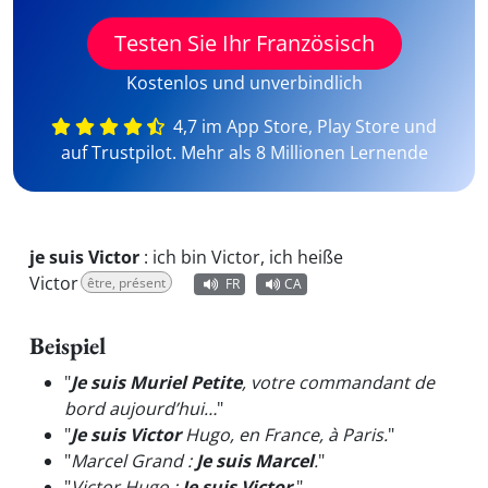
Testen Sie Ihr Französisch
Kostenlos und unverbindlich
4,7 im App Store, Play Store und
auf Trustpilot. Mehr als 8 Millionen Lernende
je suis Victor
:
ich bin Victor, ich heiße
Victor
être, présent
FR
CA
Beispiel
"
Je suis Muriel Petite
, votre commandant de
bord aujourd’hui…
"
"
Je suis Victor
Hugo, en France, à Paris.
"
"
Marcel Grand :
Je suis Marcel
.
"
"
Victor Hugo :
Je suis Victor
.
"