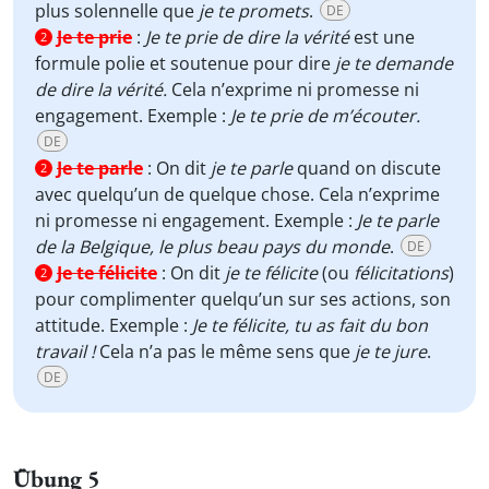
plus solennelle que
je te promets
.
DE
Je te prie
:
Je te prie de dire la vérité
est une
2
formule polie et soutenue pour dire
je te demande
de dire la vérité.
Cela n’exprime ni promesse ni
engagement. Exemple :
Je te prie de m’écouter.
DE
Je te parle
:
On dit
je te parle
quand on discute
2
avec quelqu’un de quelque chose. Cela n’exprime
ni promesse ni engagement. Exemple :
Je te parle
de la Belgique, le plus beau pays du monde
.
DE
Je te félicite
:
On dit
je te félicite
(ou
félicitations
)
2
pour complimenter quelqu’un sur ses actions, son
attitude. Exemple :
Je te félicite, tu as fait du bon
travail !
Cela n’a pas le même sens que
je te jure
.
DE
Übung 5