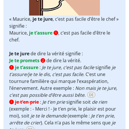
« Maurice,
je te jure
, c’est pas facile d’être le chef »
signifie :
Maurice,
je t’assure
, c’est pas facile d’être le
1
chef.
Je te jure
de dire la vérité signifie :
Je te promets
de dire la vérité.
2
je t’assure
:
Je te jure, c’est pas facile
signifie
je
1
t’assure/je te le dis, c’est pas facile
. C’est une
tournure familière qui marque l’exaspération,
l’énervement. Autre exemple :
Non mais je te jure,
c’est pas possible d’être aussi bête.
DE
je t’en prie
:
Je t’en prie
signifie soit
de rien
1
(exemple : - Merci ! - Je t’en prie, le plaisir est pour
moi), soit
je te le demande
(exemple :
Je t’en prie,
arrête de crier
). Cela n’a pas le même sens que
je