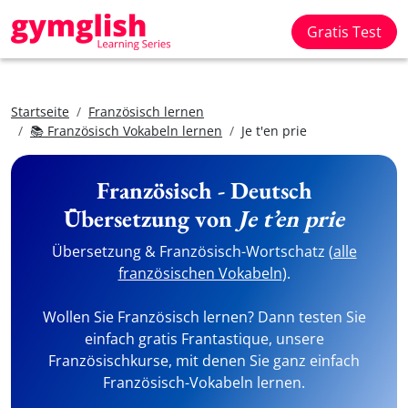
Gratis Test
Startseite
Französisch lernen
📚 Französisch Vokabeln lernen
Je t'en prie
Französisch - Deutsch
Übersetzung von
Je t’en prie
Übersetzung & Französisch-Wortschatz (
alle
französischen Vokabeln
).
Wollen Sie Französisch lernen? Dann testen Sie
einfach gratis Frantastique, unsere
Französischkurse, mit denen Sie ganz einfach
Französisch-Vokabeln lernen.