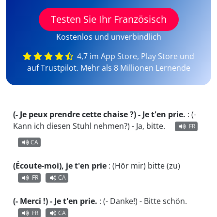
Testen Sie Ihr Französisch
Kostenlos und unverbindlich
4,7 im App Store, Play Store und
auf Trustpilot. Mehr als 8 Millionen Lernende
(- Je peux prendre cette chaise ?) - Je t'en prie.
:
(-
Kann ich diesen Stuhl nehmen?) - Ja, bitte.
FR
CA
(Écoute-moi), je t'en prie
:
(Hör mir) bitte (zu)
FR
CA
(- Merci !) - Je t'en prie.
:
(- Danke!) - Bitte schön.
FR
CA