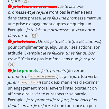
te jure
.
DE
je te fais une promesse
:
Je te fais une
1
promesse
et
je te jure
n’ont pas le même sens
dans cette phrase.
Je te fais une promesse
marque
une prise d’engagement auprès de quelqu’un.
Exemple :
Je te fais une promesse : je reviendrai
dans un an.
DE
je te félicite
:
On dit
je te félicite
(ou
félicitations
)
1
pour complimenter quelqu’un sur ses actions, son
attitude. Exemple :
Je te félicite, tu as fait du bon
travail !
Cela n’a pas le même sens que
je te jure
.
DE
Je te promets
:
Je te promets
(du verbe
2
promettre
) et
je te jure
(du verbe
promettre, présent
jurer
) sont deux manières d’exprimer
jurer, présent
un engagement moral envers l’interlocuteur : on
affirme dire la vérité et respecter sa parole.
Exemple :
Je te promets/je te jure, je ne bois plus
depuis un an. Je te jure
est une tournure un peu