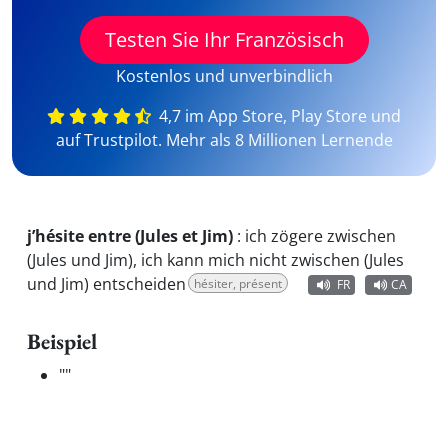
Testen Sie Ihr Französisch
Kostenlos und unverbindlich
4,7 im App Store, Play Store und
auf Trustpilot. Mehr als 8 Millionen Lernende
j’hésite entre (Jules et Jim)
:
ich zögere zwischen
(Jules und Jim), ich kann mich nicht zwischen (Jules
und Jim) entscheiden
hésiter, présent
FR
CA
Beispiel
"
"